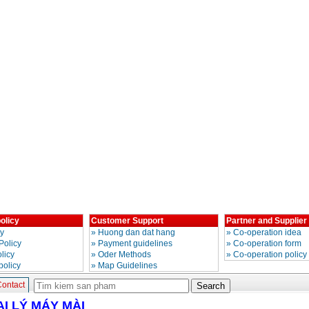
olicy
Customer Support
Partner and Supplier
cy
»
Huong dan dat hang
»
Co-operation idea
Policy
»
Payment guidelines
»
Co-operation form
licy
»
Oder Methods
»
Co-operation policy
policy
»
Map Guidelines
ontact
ẠI LÝ MÁY MÀI