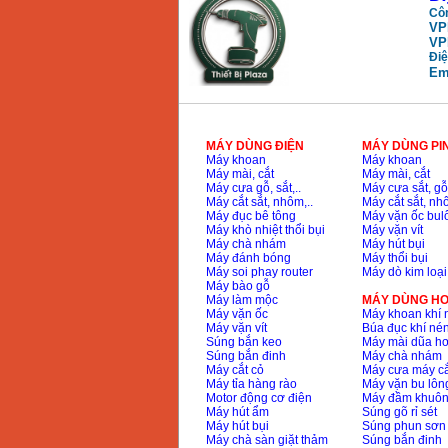
Côn
VP
May mai FEG-911A
VP
(100mm)
Điệ
Price
:
760000
VND
Em
May cat kim loai
plasma Hong ky
MÁY DÙNG ĐIỆN
MÁY DÙNG PI
Price
:
6000000
VND
Máy khoan
Máy khoan
Máy mài, cắt
Máy mài, cắt
Máy cưa gỗ, sắt,..
Máy cưa sắt, gỗ,
Máy cắt sắt, nhôm,..
Máy cắt sắt, nhô
May mai 2 da Hong
Máy đục bê tông
Máy vặn ốc bul
ky MB1/2HP (0.5HP)
Máy khò nhiệt thổi bụi
Máy vặn vít
Price
:
2250000
VND
Máy chà nhám
Máy hút bụi
Máy đánh bóng
Máy thổi bụi
Máy soi phay router
Máy dò kim loại
Máy bào gỗ
Máy làm mộc
MÁY DÙNG HƠ
Máy vặn ốc
Máy khoan khí 
Máy vặn vít
Búa đục khí né
Súng bắn keo
Máy mài dũa hơ
Súng bắn đinh
Máy chà nhám
Máy cắt cỏ
Máy cưa máy cắ
Máy tỉa hàng rào
Máy vặn bu lông
Motor động cơ điện
Máy đầm khuôn
Máy hút ẩm
Súng gõ rỉ sét
Máy hút bụi
Súng phun sơn
Máy chà sàn giặt thảm
Súng bắn đinh