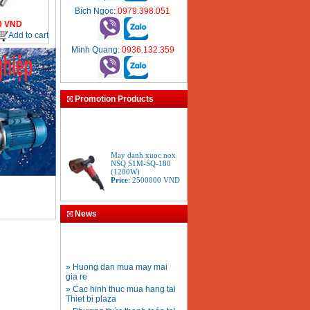
Bích Ngọc
: 0979.398.051
0
VND
Add to cart
Minh Quang
: 0936.132.359
Promotion Products
May danh xuoc nox
NSQ S1M-SQ-180
(1200W)
Price
:
2500000
VND
May mai Bosch GWS
News
6-100S (100mm)
Price
:
1251000
VND
» Huong dan mua may mai
May mai 180mm
gia re
Bosch GWS 2200-180
» Cac hinh thuc mua hang tai
(2000W)
Price
:
3438000
VND
Thiet bi plaza
» Phương thức thanh toán tại