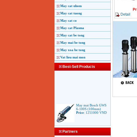
May cat nhom
Pr
May cat tuong
Detail
May cat co
May cat Plasma
May cat be tong
May mai be tong
May xoa be tong
Vat lieu mai mon
Best-Sell Products
May mai Bosch GWS
6-100S (100mm)
Price
:
1251000
VND
May mai Makita
Partners
9553B (100mm)
710W