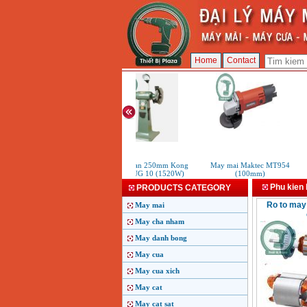
Home
Contact
May mai ban 250mm Kong
May mai Maktec MT954
M
Sung KSUG 10 (1520W)
(100mm)
Phu kien
PRODUCTS CATEGORY
Ro to may 
May mai
May cha nham
May danh bong
May cua
May cua xich
May cat
May cat sat