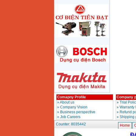
Price
:
1285000
VND
May mai 180mm
Bosch GWS 2200-180
(2000W)
Price
:
3438000
VND
May mai 125mm
Makita 9558HN
(840W)
Price
:
1587000
VND
May mai Makita
GA4040 ( 100mm)
Price
:
2043000
VND
May mai hai da
Comapny Profile
Company p
150mm Bosch GBG
»
About us
»
Trial Poli
35-15 (350W)
Price
:
2759000
VND
»
Company Vision
»
Warranty 
»
Business perspective
»
Refund po
»
Job Careers
»
Shipping 
May mai cat da nang
Counter: 8035442
Makita TM3000C
Home
C
(320W)
Price
:
2766000
VND
Đ