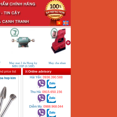
May mai 2 da Hong ky
May cha nham Skil 7335
May cha nham rung Bosch
MB1/2HP (0.5HP)
140
d price list
Online advisory
Hải Yến
: 0936.390.588
doa hop kim
Thu Hà
: 0915.650.156
Diễm My
: 0988.968.044