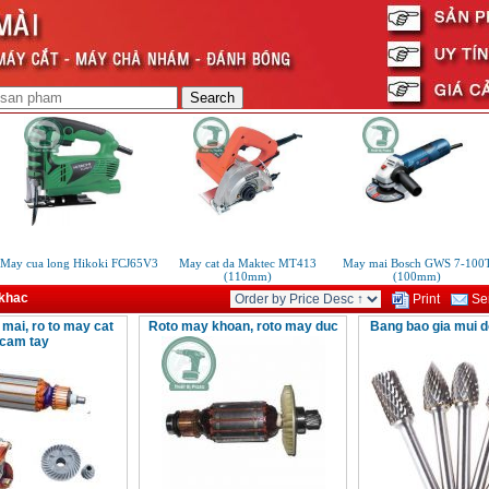
ay cua long Hikoki FCJ65V3
May cat da Maktec MT413
May mai Bosch GWS 7-100T
(110mm)
(100mm)
 khac
Print
Sen
mai, ro to may cat
Roto may khoan, roto may duc
Bang bao gia mui 
cam tay