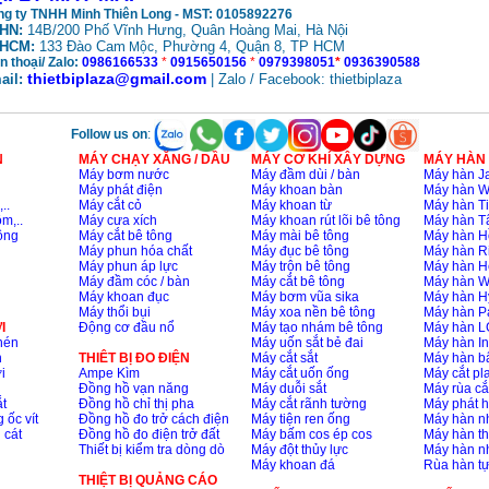
g ty TNHH Minh Thiên Long - MST: 0105892276
HN:
14B/200 Phố Vĩnh Hưng, Quân Hoàng Mai, Hà Nội
HCM:
133 Đào Cam
, Phường 4, Quận 8, TP HCM
Mộc
n thoại/ Zalo:
0986166533
*
0915650156
*
0979398051
*
0936390588
thietbiplaza@gmail.com
ail:
| Zalo / Facebook: thietbiplaza
Follow us on
:
N
MÁY CHẠY XĂNG / DẦU
MÁY CƠ KHÍ XÂY DỰNG
MÁY HÀN
Máy bơm nước
Máy đầm dùi / bàn
Máy hàn Ja
Máy phát điện
Máy khoan bàn
Máy hàn 
..
Máy cắt cỏ
Máy khoan từ
Máy hàn Ti
m,..
Máy cưa xích
Máy khoan rút lõi bê tông
Máy hàn T
ông
Máy cắt bê tông
Máy mài bê tông
Máy hàn H
Máy phun hóa chất
Máy đục bê tông
Máy hàn R
Máy phun áp lực
Máy trộn bê tông
Máy hàn H
Máy đầm cóc / bàn
Máy cắt bê tông
Máy hàn 
Máy khoan đục
Máy bơm vũa sika
Máy hàn H
Máy thổi bụi
Máy xoa nền bê tông
Máy hàn P
I
Động cơ đầu nổ
Máy tạo nhám bê tông
Máy hàn L
nén
Máy uốn sắt bẻ đai
Máy hàn I
n
THIÊT BỊ ĐO ĐIỆN
Máy cắt sắt
Máy hàn 
i
Ampe Kìm
Máy cắt uốn ống
Máy cắt p
Đồng hồ vạn năng
Máy duỗi sắt
Máy rùa cắ
t
Đồng hồ chỉ thị pha
Máy cắt rãnh tường
Máy phát 
 ốc vít
Đồng hồ đo trở cách điện
Máy tiện ren ống
Máy hàn 
 cát
Đồng hồ đo điện trở đất
Máy bấm cos ép cos
Máy hàn th
Thiết bị kiểm tra dòng dò
Máy đột thủy lực
Máy hàn n
Máy khoan đá
Rùa hàn t
THIỆT BỊ QUẢNG CÁO