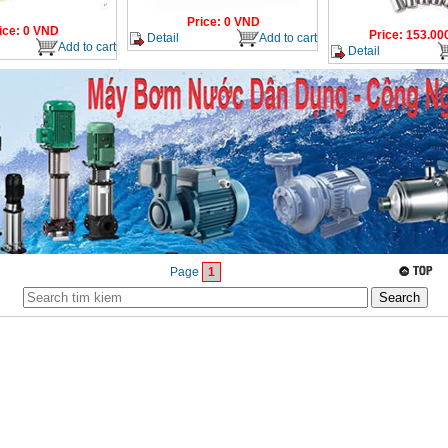
Price
:
0
VND
ice
:
0
VND
Price
:
153.00
Detail
Add to cart
Add to cart
Detail
Page
1