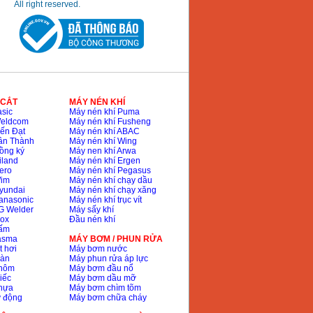
All right reserved.
 CẮT
MÁY NÉN KHÍ
sic
Máy nén khí Puma
Weldcom
Máy nén khí Fusheng
ến Đạt
Máy nén khí ABAC
ân Thành
Máy nén khí Wing
ồng ký
Máy nen khí Arwa
iland
Máy nén khí Ergen
ero
Máy nén khí Pegasus
Wim
Máy nén khí chạy dầu
yundai
Máy nén khí chạy xăng
anasonic
Máy nén khí trục vít
G Welder
Máy sấy khí
nox
Đầu nén khí
bấm
lasma
MÁY BƠM / PHUN RỬA
t hơi
Máy bơm nước
hàn
Máy phun rửa áp lực
nhôm
Máy bơm đầu nổ
iếc
Máy bơm dầu mỡ
hựa
Máy bơm chìm tõm
ự động
Máy bơm chữa cháy