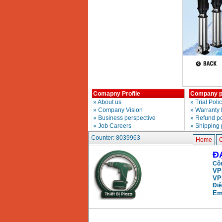
Comapny Profile
Company p
»
About us
»
Trial Poli
»
Company Vision
»
Warranty 
»
Business perspective
»
Refund po
»
Job Careers
»
Shipping 
Counter: 8039963
Home
C
Đ
Côn
VP
VP
Điệ
Em