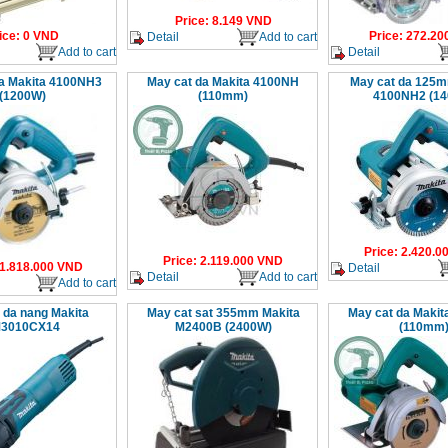
Price
:
8.149
VND
ice
:
0
VND
Price
:
272.20
Detail
Add to cart
Add to cart
Detail
a Makita 4100NH3
May cat da Makita 4100NH
May cat da 125m
(1200W)
(110mm)
4100NH2 (1
Price
:
2.420.0
Price
:
2.119.000
VND
1.818.000
VND
Detail
Detail
Add to cart
Add to cart
 da nang Makita
May cat sat 355mm Makita
May cat da Maki
3010CX14
M2400B (2400W)
(110mm