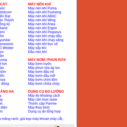
 CẮT
MÁY NÉN KHÍ
sic
Máy nén khí Puma
Weldcom
Máy nén khí Fusheng
ến Đạt
Máy nén khí ABAC
ân Thành
Máy nén khí Wing
ồng ký
Máy nen khí Arwa
iland
Máy nén khí Ergen
ero
Máy nén khí Pegasus
Wim
Máy nén khí chạy dầu
yundai
Máy nén khí chạy xăng
anasonic
Máy nén khí trục vít
G Welder
Máy sấy khí
nox
Đầu nén khí
bấm
lasma
MÁY BƠM / PHUN RỬA
t hơi
Máy bơm nước
hàn
Máy phun rửa áp lực
nhôm
Máy bơm đầu nổ
iếc
Máy bơm dầu mỡ
hựa
Máy bơm chìm tõm
ự động
Máy bơm chữa cháy
 NÂNG HẠ
DỤNG CỤ ĐO LƯỜNG
y
Máy đo khoảng cách
ng
Máy cân mực laser
ực
Thước cặp Panme
 điện
Máy thủy bình
ôm
Dụng cụ đo tổng hợp
ầu măng ranh, giá kẹp máy khoan,máy cắt,..