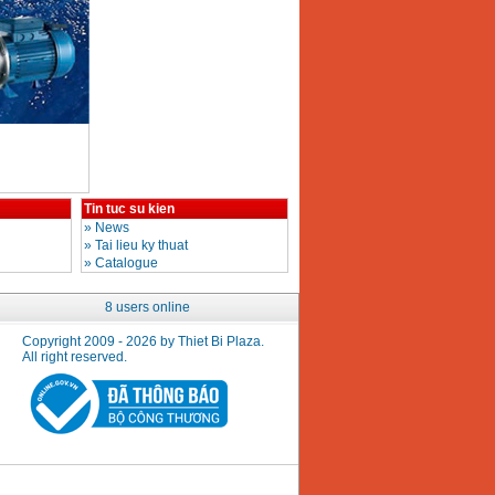
Tin tuc su kien
»
News
»
Tai lieu ky thuat
»
Catalogue
8 users online
Copyright 2009 - 2026 by Thiet Bi Plaza.
All right reserved.