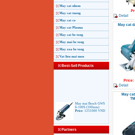
May cat nhom
Pr
May cat tuong
Detail
May cat co
May cat d
May cat Plasma
May cat be tong
May mai be tong
May xoa be tong
Vat lieu mai mon
Best-Sell Products
Price
:
Detail
May cat
TM
May mai Bosch GWS
6-100S (100mm)
Price
:
1251000
VND
May mai Makita
Partners
9553B (100mm)
710W