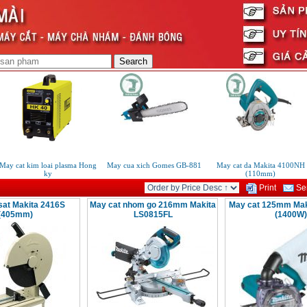
ay cat kim loai plasma Hong
May cua xich Gomes GB-881
May cat da Makita 4100NH
ky
(110mm)
Print
Sen
sat Makita 2416S
May cat nhom go 216mm Makita
May cat 125mm Mak
(405mm)
LS0815FL
(1400W)