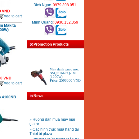
Bích Ngọc
: 0979.398.051
0
VND
Add to cart
Minh Quang
: 0936.132.359
m Makita
400W)
Promotion Products
May danh xuoc nox
NSQ S1M-SQ-180
(1200W)
Price
:
2500000
VND
00
VND
Add to cart
May mai Bosch GWS
News
6-100S (100mm)
ta 4100NB
Price
:
1251000
VND
)
» Huong dan mua may mai
May mai 180mm
gia re
Bosch GWS 2200-180
» Cac hinh thuc mua hang tai
(2000W)
Price
:
3438000
VND
Thiet bi plaza
» Phương thức thanh toán tại