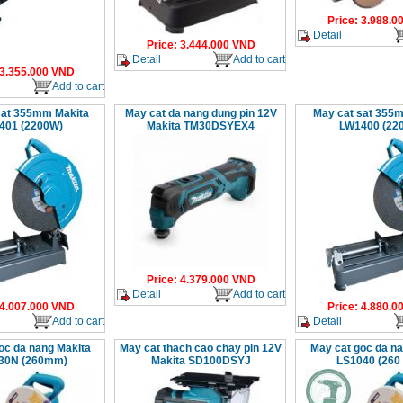
Price
:
3.988.0
Detail
Price
:
3.444.000
VND
Detail
Add to cart
3.355.000
VND
Add to cart
sat 355mm Makita
May cat da nang dung pin 12V
May cat sat 355
401 (2200W)
Makita TM30DSYEX4
LW1400 (22
Price
:
4.379.000
VND
Detail
Add to cart
4.007.000
VND
Price
:
4.880.0
Add to cart
Detail
oc da nang Makita
May cat thach cao chay pin 12V
May cat goc da n
30N (260mm)
Makita SD100DSYJ
LS1040 (260