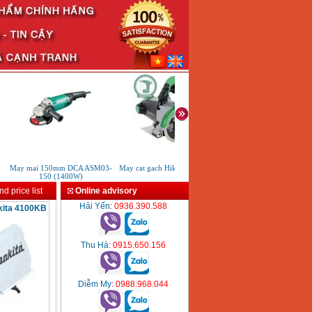
May mai 150mm DCA ASM03-
May cat gach Hikoki CM4SB2
Bang gia May cha nham Ma
150 (1400W)
2024
d price list
Online advisory
Hải Yến
: 0936.390.588
ita 4100KB
Thu Hà
: 0915.650.156
Diễm My
: 0988.968.044