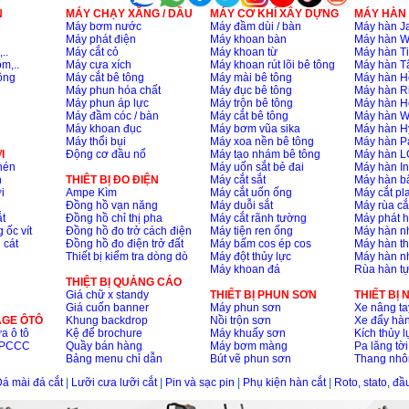
N
MÁY CHẠY XĂNG / DẦU
MÁY CƠ KHÍ XÂY DỰNG
MÁY HÀN
Máy bơm nước
Máy đầm dùi / bàn
Máy hàn Ja
Máy phát điện
Máy khoan bàn
Máy hàn 
..
Máy cắt cỏ
Máy khoan từ
Máy hàn Ti
m,..
Máy cưa xích
Máy khoan rút lõi bê tông
Máy hàn T
ông
Máy cắt bê tông
Máy mài bê tông
Máy hàn H
Máy phun hóa chất
Máy đục bê tông
Máy hàn R
Máy phun áp lực
Máy trộn bê tông
Máy hàn H
Máy đầm cóc / bàn
Máy cắt bê tông
Máy hàn 
Máy khoan đục
Máy bơm vũa sika
Máy hàn H
Máy thổi bụi
Máy xoa nền bê tông
Máy hàn P
I
Động cơ đầu nổ
Máy tạo nhám bê tông
Máy hàn L
nén
Máy uốn sắt bẻ đai
Máy hàn I
n
THIÊT BỊ ĐO ĐIỆN
Máy cắt sắt
Máy hàn 
i
Ampe Kìm
Máy cắt uốn ống
Máy cắt p
Đồng hồ vạn năng
Máy duỗi sắt
Máy rùa cắ
t
Đồng hồ chỉ thị pha
Máy cắt rãnh tường
Máy phát 
 ốc vít
Đồng hồ đo trở cách điện
Máy tiện ren ống
Máy hàn 
 cát
Đồng hồ đo điện trở đất
Máy bấm cos ép cos
Máy hàn th
Thiết bị kiểm tra dòng dò
Máy đột thủy lực
Máy hàn n
Máy khoan đá
Rùa hàn t
THIỆT BỊ QUẢNG CÁO
Giá chữ x standy
THIẾT BỊ PHUN SƠN
THIẾT BỊ
Giá cuốn banner
Máy phun sơn
Xe nâng ta
AGE ÔTÔ
Khung backdrop
Nồi trộn sơn
Xe đẩy hà
a ô tô
Kệ để brochure
Máy khuấy sơn
Kích thủy l
ộ PCCC
Quầy bán hàng
Máy bơm màng
Pa lăng tời
Bảng menu chỉ dẫn
Bút vẽ phun sơn
Thang nh
á mài đá cắt
|
Lưỡi cưa lưỡi cắt
|
Pin và sạc pin
|
Phụ kiện hàn cắt
|
Roto, stato, đ