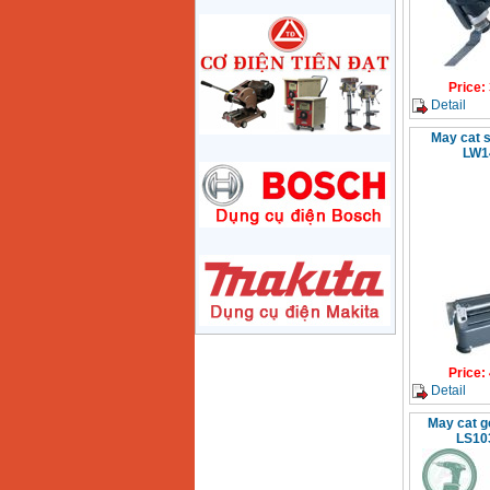
Price
:
1285000
VND
May mai 180mm
Bosch GWS 2200-180
Price
:
(2000W)
Price
:
3438000
VND
Detail
May cat 
LW1
May mai 125mm
Makita 9558HN
(840W)
Price
:
1587000
VND
May mai Makita
GA4040 ( 100mm)
Price
:
2043000
VND
May mai hai da
150mm Bosch GBG
35-15 (350W)
Price
:
Price
:
2759000
VND
Detail
May cat g
May mai cat da nang
LS10
Makita TM3000C
(320W)
Price
:
2766000
VND