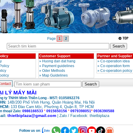
Page
1
2
olicy
Customer Support
Partner and Supplier
cy
»
Huong dan dat hang
»
Co-operation idea
Policy
»
Payment guidelines
»
Co-operation form
licy
»
Oder Methods
»
Co-operation policy
policy
»
Map Guidelines
ontact
ẠI LÝ MÁY MÀI
g ty TNHH Minh Thiên Long - MST: 0105892276
HN:
14B/200 Phố Vĩnh Hưng, Quân Hoàng Mai, Hà Nội
HCM:
133 Đào Cam
, Phường 4, Quận 8, TP HCM
Mộc
n thoại/ Zalo:
0986166533
*
0915650156
*
0979398051
*
0936390588
thietbiplaza@gmail.com
ail:
| Zalo / Facebook: thietbiplaza
Follow us on
: