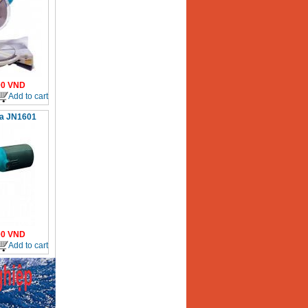
00
VND
Add to cart
ta JN1601
00
VND
Add to cart