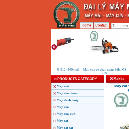
Home
Contact
May mai FEG-912 (100mm)
May cua go chay xang Stihl MS
M
250
Makita
PRODUCTS CATEGORY
May cat 
May mai
May cha nham
May danh bong
May cua
May cua xich
May cat
May cat sat