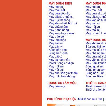
MÁY DÙNG ĐIỆN
MÁY DÙNG PI
Máy khoan
Máy khoan
Máy mài, cắt
Máy mài, cắt
Máy cưa gỗ, sắt,..
Máy cưa sắt, gỗ,
Máy cắt sắt, nhôm,..
Máy cắt sắt, nhô
Máy đục bê tông
Máy vặn ốc bul
Máy khò nhiệt thổi bụi
Máy vặn vít
Máy chà nhám
Máy hút bụi
Máy đánh bóng
Máy thổi bụi
Máy soi phay router
Máy dò kim loại
Máy bào gỗ
Máy làm mộc
MÁY DÙNG HƠ
Máy vặn ốc
Máy khoan khí 
Máy vặn vít
Búa đục khí né
Súng bắn keo
Máy mài dũa hơ
Súng bắn đinh
Máy chà nhám
Máy cắt cỏ
Máy cưa máy cắ
Máy tỉa hàng rào
Máy vặn bu lông
Motor động cơ điện
Máy đầm khuôn
Máy hút ẩm
Súng gõ rỉ sét
Máy hút bụi
Súng phun sơn
Máy chà sàn giặt thảm
Súng bắn đinh
Máy hút chân không
Súng rút Rive
DỤNG CỤ LÀM MỘC
THIÊT BỊ GAR
Máy làm mộc
Thiết bị sửa chữ
Thiết bị bảo h
PHỤ TÙNG PHỤ KIỆN:
Mũi khoan mũi đục
|
Đ