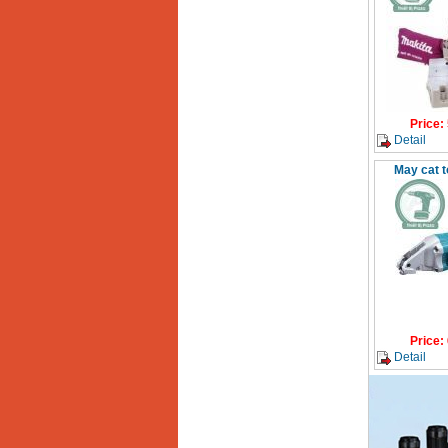
May mai FEG-911A
(100mm)
Price
:
760000
VND
May cat kim loai
Price
:
plasma Hong ky
Detail
Price
:
6000000
VND
May cat 
May mai 2 da Hong
ky MB1/2HP (0.5HP)
Price
:
2250000
VND
Price
:
Detail