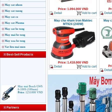
May cat nhom
Price
:
1.094.000
VND
Pr
May cat tuong
Detail
Add to cart
Detai
May cat co
May cha nham tron Maktec
May c
May cat Plasma
MT924 (240W)
May cat be tong
May mai be tong
May xoa be tong
Vat lieu mai mon
Best-Sell Products
Price
:
1.418.000
VND
Pr
Detail
Add to cart
Detai
May mai Bosch GWS
6-100S (100mm)
Price
:
1251000
VND
May mai Makita
Partners
9553B (100mm)