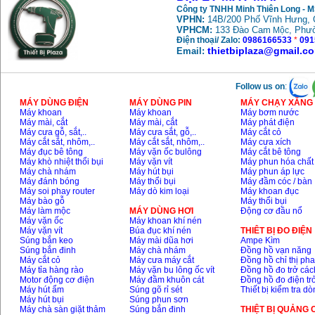
Công ty TNHH Minh Thiên Long - 
VPHN:
14B/200 Phố Vĩnh Hưng, 
May mai FEG-911A
VPHCM:
133 Đào Cam
, Phư
Mộc
(100mm)
Điện thoại/ Zalo:
0986166533
*
091
Price
:
760000
VND
thietbiplaza@gmail.c
Email:
Follow us on
:
May cat kim loai
plasma Hong ky
MÁY DÙNG ĐIỆN
MÁY DÙNG PIN
MÁY CHẠY XĂNG 
Price
:
6000000
VND
Máy khoan
Máy khoan
Máy bơm nước
Máy mài, cắt
Máy mài, cắt
Máy phát điện
Máy cưa gỗ, sắt,..
Máy cưa sắt, gỗ,..
Máy cắt cỏ
Máy cắt sắt, nhôm,..
Máy cắt sắt, nhôm,..
Máy cưa xích
May mai 2 da Hong
Máy đục bê tông
Máy vặn ốc bulông
Máy cắt bê tông
ky MB1/2HP (0.5HP)
Máy khò nhiệt thổi bụi
Máy vặn vít
Máy phun hóa chất
Price
:
2250000
VND
Máy chà nhám
Máy hút bụi
Máy phun áp lực
Máy đánh bóng
Máy thổi bụi
Máy đầm cóc / bàn
Máy soi phay router
Máy dò kim loại
Máy khoan đục
Máy bào gỗ
Máy thổi bụi
Máy làm mộc
MÁY DÙNG HƠI
Động cơ đầu nổ
Máy vặn ốc
Máy khoan khí nén
Máy vặn vít
Búa đục khí nén
THIÊT BỊ ĐO ĐIỆN
Súng bắn keo
Máy mài dũa hơi
Ampe Kìm
Súng bắn đinh
Máy chà nhám
Đồng hồ vạn năng
Máy cắt cỏ
Máy cưa máy cắt
Đồng hồ chỉ thị ph
Máy tỉa hàng rào
Máy vặn bu lông ốc vít
Đồng hồ đo trở các
Motor động cơ điện
Máy đầm khuôn cát
Đồng hồ đo điện tr
Máy hút ẩm
Súng gõ rỉ sét
Thiết bị kiểm tra d
Máy hút bụi
Súng phun sơn
Máy chà sàn giặt thảm
Súng bắn đinh
THIỆT BỊ QUẢNG