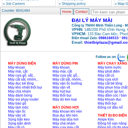
»
Job Careers
»
Shipping policy
»
Map G
May mai FEG-911A
Counter: 8041484
(100mm)
Home
Contact
Price
:
760000
VND
ĐẠI LÝ MÁY MÀI
Công ty TNHH Minh Thiên Long - 
VPHN:
14B/200 Phố Vĩnh Hưng, 
May cat kim loai
VPHCM:
133 Đào Cam
, Phư
Mộc
plasma Hong ky
Điện thoại/ Zalo:
0986166533
*
091
Price
:
6000000
VND
thietbiplaza@gmail.c
Email:
May mai 2 da Hong
Follow us on
:
ky MB1/2HP (0.5HP)
Price
:
2250000
VND
MÁY DÙNG ĐIỆN
MÁY DÙNG PIN
MÁY CHẠY XĂNG 
Máy khoan
Máy khoan
Máy bơm nước
Máy mài, cắt
Máy mài, cắt
Máy phát điện
Máy cưa gỗ, sắt,..
Máy cưa sắt, gỗ,..
Máy cắt cỏ
Máy cắt sắt, nhôm,..
Máy cắt sắt, nhôm,..
Máy cưa xích
Máy đục bê tông
Máy vặn ốc bulông
Máy cắt bê tông
Máy khò nhiệt thổi bụi
Máy vặn vít
Máy phun hóa chất
Máy chà nhám
Máy hút bụi
Máy phun áp lực
Máy đánh bóng
Máy thổi bụi
Máy đầm cóc / bàn
Máy soi phay router
Máy dò kim loại
Máy khoan đục
Máy bào gỗ
Máy thổi bụi
Máy làm mộc
MÁY DÙNG HƠI
Động cơ đầu nổ
Máy vặn ốc
Máy khoan khí nén
Máy vặn vít
Búa đục khí nén
THIÊT BỊ ĐO ĐIỆN
Súng bắn keo
Máy mài dũa hơi
Ampe Kìm
Súng bắn đinh
Máy chà nhám
Đồng hồ vạn năng
Máy cắt cỏ
Máy cưa máy cắt
Đồng hồ chỉ thị ph