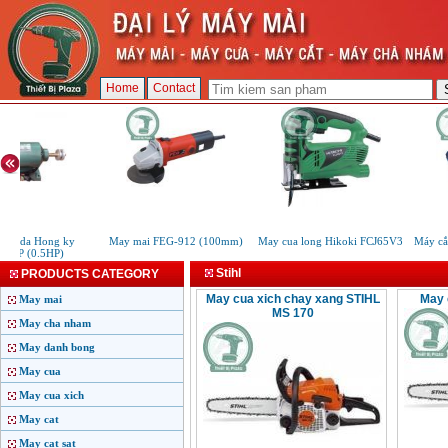
Home
Contact
i 2 da Hong ky
May mai FEG-912 (100mm)
May cua long Hikoki FCJ65V3
Máy cắ
2HP (0.5HP)
Stihl
PRODUCTS CATEGORY
May cua xich chay xang STIHL
May 
May mai
MS 170
May cha nham
May danh bong
May cua
May cua xich
May cat
May cat sat