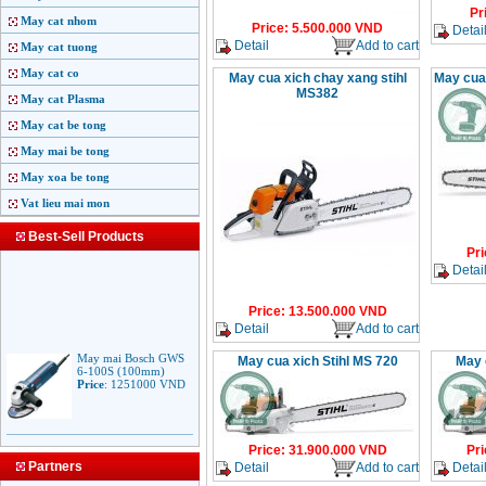
Pr
May cat nhom
Price
:
5.500.000
VND
Detai
Detail
Add to cart
May cat tuong
May cat co
May cua xich chay xang stihl
May cua
MS382
May cat Plasma
May cat be tong
May mai be tong
May xoa be tong
Vat lieu mai mon
Best-Sell Products
Pri
Detai
Price
:
13.500.000
VND
Detail
Add to cart
May mai Bosch GWS
May cua xich Stihl MS 720
May 
6-100S (100mm)
Price
:
1251000
VND
May mai Makita
Price
:
31.900.000
VND
Pri
9553B (100mm)
Partners
Detail
Add to cart
Detai
710W
Price
:
1285000
VND