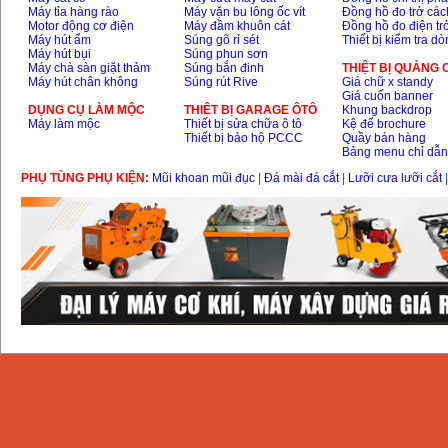
Máy tỉa hàng rào
Máy vặn bu lông ốc vít
Đồng hồ đo trở các
Motor động cơ điện
Máy đầm khuôn cát
Đồng hồ đo điện tr
Máy hút ẩm
Súng gõ rỉ sét
Thiết bị kiểm tra d
Máy hút bụi
Súng phun sơn
Máy chà sàn giặt thảm
Súng bắn đinh
THIỆT BỊ QUẢNG
Máy hút chân không
Súng rút Rive
Giá chữ x standy
Giá cuốn banner
DỤNG CỤ LÀM MỘC
THIÊT BỊ GARAGE ÔTÔ
Khung backdrop
Máy làm mộc
Thiết bị sửa chữa ô tô
Kệ để brochure
Thiết bị bảo hộ PCCC
Quầy bán hàng
Bảng menu chỉ dẫ
PHỤ TÙNG PHỤ KIỆN:
Mũi khoan mũi đục
|
Đá mài đá cắt
|
Lưỡi cưa lưỡi cắt