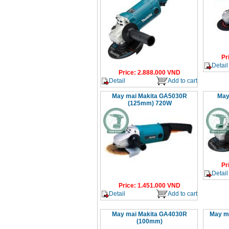
Pr
Detail
Price
:
2.888.000
VND
Detail
Add to cart
May mai Makita GA5030R
May
(125mm) 720W
Pr
Detail
Price
:
1.451.000
VND
Detail
Add to cart
May mai Makita GA4030R
May ma
(100mm)