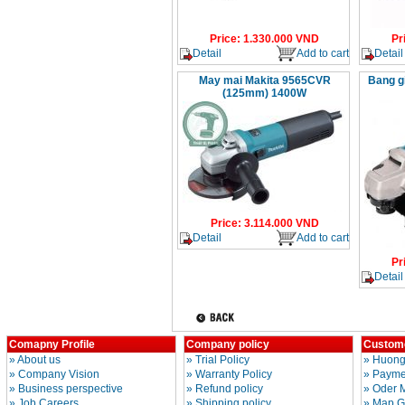
Price
:
1.330.000
VND
Pr
Detail
Add to cart
Detail
May mai Makita 9565CVR
Bang g
(125mm) 1400W
Price
:
3.114.000
VND
Detail
Add to cart
Pr
Detail
Comapny Profile
Company policy
Custome
»
About us
»
Trial Policy
»
Huong
»
Company Vision
»
Warranty Policy
»
Paymen
»
Business perspective
»
Refund policy
»
Oder 
»
Job Careers
»
Shipping policy
»
Map G