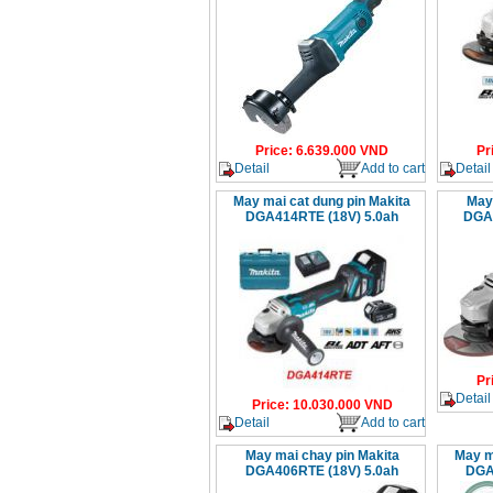
Price
:
6.639.000
VND
Pr
Detail
Add to cart
Detail
May mai cat dung pin Makita
May 
DGA414RTE (18V) 5.0ah
DGA4
Pr
Detail
Price
:
10.030.000
VND
Detail
Add to cart
May mai chay pin Makita
May m
DGA406RTE (18V) 5.0ah
DGA