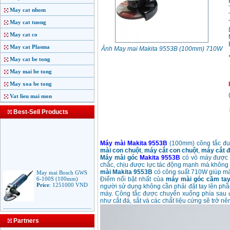
May cat nhom
May cat tuong
May cat co
May cat Plasma
Ảnh May mai Makita 9553B (100mm) 710W
May cat be tong
May mai be tong
May xoa be tong
Vat lieu mai mon
Best-Sell Products
Máy mài Makita 9553B
(100mm) công tắc đu
mài con chuột
,
máy cắt con chuột
,
máy cắt đ
Máy mài góc
Makita 9553B
có vỏ máy được l
chắc, chịu được lực tác động mạnh mà không
May mai Bosch GWS
mài Makita 9553B
có công suất 710W giúp mài
6-100S (100mm)
Price
:
1251000
VND
Điểm nổi bật nhất của
máy mài góc cầm tay
người sử dụng không cần phải đặt tay lên phần
máy. Công tắc được chuyển xuống phía sau 
như cắt đá, sắt và các chất liệu cứng sẽ trở nê
May mai Makita
9553B (100mm)
Partners
710W
Price
:
1285000
VND