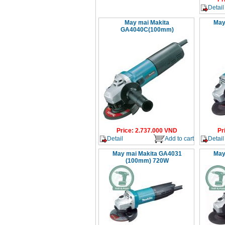
Detail
May mai Makita
May
GA4040C(100mm)
Price
:
2.737.000
VND
Pr
Detail
Add to cart
Detail
May mai Makita GA4031
May
(100mm) 720W