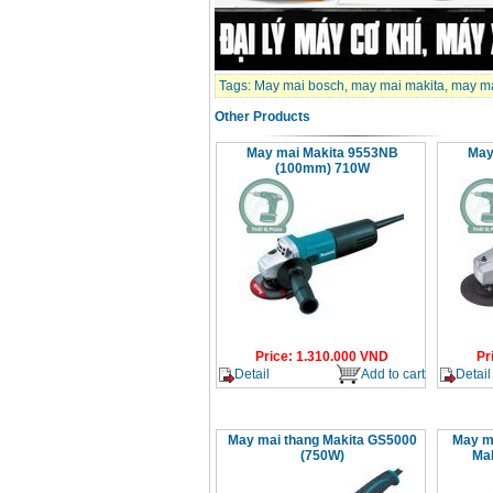
Tags:
May mai bosch
,
may mai makita
,
may ma
Other Products
May mai Makita 9553NB
May
(100mm) 710W
Price
:
1.310.000
VND
Pr
Detail
Add to cart
Detail
May mai thang Makita GS5000
May m
(750W)
Ma