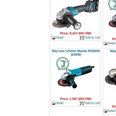
Price
:
9.427.000
VND
Detail
Add to cart
Pr
Detail
May mai 125mm Makita 9558HN
May
(840W)
Price
:
1.587.000
VND
Detail
Add to cart
Pr
Detail