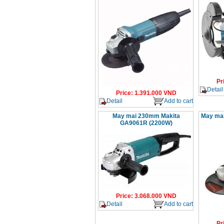
Pr
Detail
Price
:
1.391.000
VND
Detail
Add to cart
May mai 230mm Makita
May ma
GA9061R (2200W)
Price
:
3.068.000
VND
Detail
Add to cart
Pr