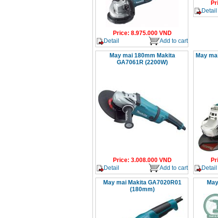
Pr
Detail
Price
:
8.975.000
VND
Detail
Add to cart
May mai 180mm Makita
May ma
GA7061R (2200W)
Price
:
3.008.000
VND
Pr
Detail
Add to cart
Detail
May mai Makita GA7020R01
May
(180mm)