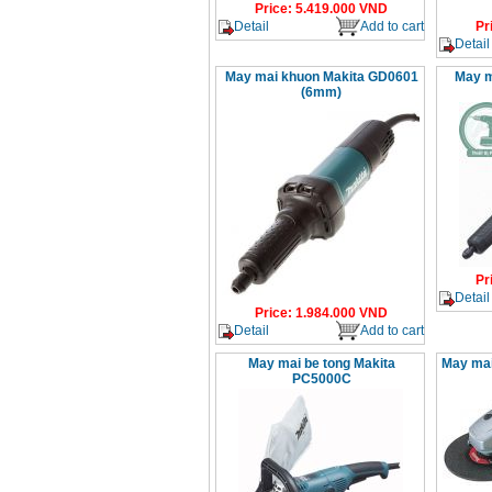
Price
:
5.419.000
VND
Detail
Add to cart
Pr
Detail
May mai khuon Makita GD0601
May m
(6mm)
Pr
Detail
Price
:
1.984.000
VND
Detail
Add to cart
May mai be tong Makita
May ma
PC5000C