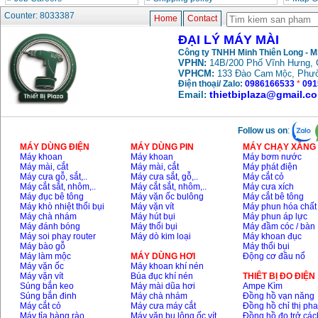
Counter: 8033387
Home
Contact
ĐẠI LÝ MÁY MÀI
Công ty TNHH Minh Thiên Long - 
VPHN:
14B/200 Phố Vĩnh Hưng, 
VPHCM:
133 Đào Cam
, Phư
Mộc
Điện thoại/ Zalo:
0986166533
*
091
thietbiplaza@gmail.c
Email:
Follow us on
:
MÁY DÙNG ĐIỆN
MÁY DÙNG PIN
MÁY CHẠY XĂNG 
Máy khoan
Máy khoan
Máy bơm nước
Máy mài, cắt
Máy mài, cắt
Máy phát điện
Máy cưa gỗ, sắt,..
Máy cưa sắt, gỗ,..
Máy cắt cỏ
Máy cắt sắt, nhôm,..
Máy cắt sắt, nhôm,..
Máy cưa xích
Máy đục bê tông
Máy vặn ốc bulông
Máy cắt bê tông
Máy khò nhiệt thổi bụi
Máy vặn vít
Máy phun hóa chất
Máy chà nhám
Máy hút bụi
Máy phun áp lực
Máy đánh bóng
Máy thổi bụi
Máy đầm cóc / bàn
Máy soi phay router
Máy dò kim loại
Máy khoan đục
Máy bào gỗ
Máy thổi bụi
Máy làm mộc
MÁY DÙNG HƠI
Động cơ đầu nổ
Máy vặn ốc
Máy khoan khí nén
Máy vặn vít
Búa đục khí nén
THIÊT BỊ ĐO ĐIỆN
Súng bắn keo
Máy mài dũa hơi
Ampe Kìm
Súng bắn đinh
Máy chà nhám
Đồng hồ vạn năng
Máy cắt cỏ
Máy cưa máy cắt
Đồng hồ chỉ thị ph
Máy tỉa hàng rào
Máy vặn bu lông ốc vít
Đồng hồ đo trở các