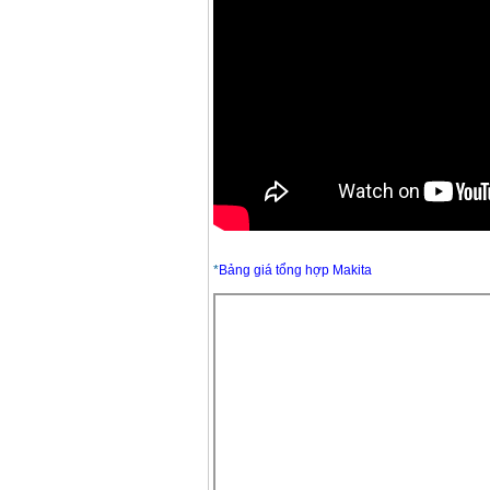
May mai FEG-911A
(100mm)
Price
:
760000
VND
May cat kim loai
plasma Hong ky
Price
:
6000000
VND
May mai 2 da Hong
ky MB1/2HP (0.5HP)
Price
:
2250000
VND
*
Bảng giá tổng hợp Makita