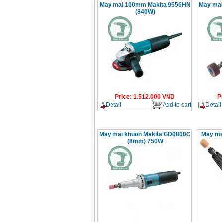
May mai 100mm Makita 9556HN
May mai
(840W)
Price
:
1.512.000
VND
P
Detail
Add to cart
Detail
May mai khuon Makita GD0800C
May ma
(8mm) 750W