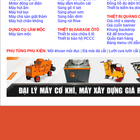
Motor động cơ điện
Máy đầm khuôn cát
Đồng hồ đo điện tr
Máy hút ẩm
Súng gõ rỉ sét
Thiết bị kiểm tra d
Máy hút bụi
Súng phun sơn
Máy chà sàn giặt thảm
Súng bắn đinh
THIỆT BỊ QUẢNG
Máy hút chân không
Súng rút Rive
Giá chữ x standy
Giá cuốn banner
DỤNG CỤ LÀM MỘC
THIÊT BỊ GARAGE ÔTÔ
Khung backdrop
Máy làm mộc
Thiết bị sửa chữa ô tô
Kệ để brochure
Thiết bị bảo hộ PCCC
Quầy bán hàng
Bảng menu chỉ dẫ
PHỤ TÙNG PHỤ KIỆN:
Mũi khoan mũi đục
|
Đá mài đá cắt
|
Lưỡi cưa lưỡi cắt