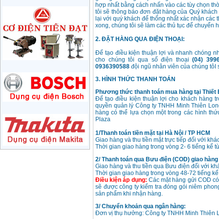
710W
hợp nhất bằng cách nhấn vào các tùy chọn thờ
Price
:
1285000
VND
tôi sẽ thông báo đơn đặt hàng của Quý khách 
lại với quý khách để thống nhất xác nhận các 
xong, chúng tôi sẽ làm các thủ tục để chuyển 
May mai 180mm
Bosch GWS 2200-180
2. ĐẶT HÀNG QUA ĐIỆN THOẠI:
(2000W)
Price
:
3438000
VND
Để tạo điều kiện thuận lợi và nhanh chóng nh
cho chúng tôi qua số điện thoại
(04) 3996
0936390588
đội ngũ nhân viên của chúng tôI 
May mai 125mm
Makita 9558HN
3. HÌNH THỨC THANH TOÁN
(840W)
Price
:
1587000
VND
Phương thức thanh toán mua hàng tại Thiết 
Để tạo điều kiện thuận lợi cho khách hàng t
quyền quản lý Công ty TNHH Minh Thiên Long
hàng có thể lựa chọn một trong các hình thứ
May mai Makita
Plaza
GA4040 ( 100mm)
Price
:
2043000
VND
1/Thanh toán tiền mặt tại Hà Nội / TP HCM
Giao hàng và thu tiền mặt trực tiếp đối với k
Thời gian giao hàng trong vòng 2- 6 tiếng kể từ
May mai hai da
2/ Thanh toán qua Bưu điện (COD) giao hàng t
150mm Bosch GBG
Giao hàng và thu tiền qua Bưu điện đối với kh
35-15 (350W)
Thời gian giao hàng trong vòng 48-72 tiếng kể 
Price
:
2759000
VND
Điều kiện áp dụng:
Các mặt hàng gửi COD có g
sẽ được công ty kiểm tra đóng gói niêm phong
sản phẩm khi nhận hàng.
May mai cat da nang
Makita TM3000C
3/ Chuyển khoản qua ngân hàng:
(320W)
Đơn vị thụ hưởng: Công ty TNHH Minh Thiên
Price
:
2766000
VND