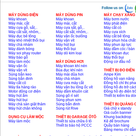
Follow us on
:
MÁY DÙNG ĐIỆN
MÁY DÙNG PIN
MÁY CHẠY XĂNG 
Máy khoan
Máy khoan
Máy bơm nước
Máy mài, cắt
Máy mài, cắt
Máy phát điện
Máy cưa gỗ, sắt,..
Máy cưa sắt, gỗ,..
Máy cắt cỏ
Máy cắt sắt, nhôm,..
Máy cắt sắt, nhôm,..
Máy cưa xích
Máy đục bê tông
Máy vặn ốc bulông
Máy cắt bê tông
Máy khò nhiệt thổi bụi
Máy vặn vít
Máy phun hóa chất
Máy chà nhám
Máy hút bụi
Máy phun áp lực
Máy đánh bóng
Máy thổi bụi
Máy đầm cóc / bàn
Máy soi phay router
Máy dò kim loại
Máy khoan đục
Máy bào gỗ
Máy thổi bụi
Máy làm mộc
MÁY DÙNG HƠI
Động cơ đầu nổ
Máy vặn ốc
Máy khoan khí nén
Máy vặn vít
Búa đục khí nén
THIÊT BỊ ĐO ĐIỆN
Súng bắn keo
Máy mài dũa hơi
Ampe Kìm
Súng bắn đinh
Máy chà nhám
Đồng hồ vạn năng
Máy cắt cỏ
Máy cưa máy cắt
Đồng hồ chỉ thị ph
Máy tỉa hàng rào
Máy vặn bu lông ốc vít
Đồng hồ đo trở các
Motor động cơ điện
Máy đầm khuôn cát
Đồng hồ đo điện tr
Máy hút ẩm
Súng gõ rỉ sét
Thiết bị kiểm tra d
Máy hút bụi
Súng phun sơn
Máy chà sàn giặt thảm
Súng bắn đinh
THIỆT BỊ QUẢNG
Máy hút chân không
Súng rút Rive
Giá chữ x standy
Giá cuốn banner
DỤNG CỤ LÀM MỘC
THIÊT BỊ GARAGE ÔTÔ
Khung backdrop
Máy làm mộc
Thiết bị sửa chữa ô tô
Kệ để brochure
Thiết bị bảo hộ PCCC
Quầy bán hàng
Bảng menu chỉ dẫ