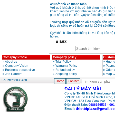
4/ Nhờ nhà xe thanh toán.
Với quý khách ở tỉnh, có thể chọn hình thức
May mai FEG-911A
khách liên hệ với một nhà xe nào đó gửi tiền 
(100mm)
giao hàng và thu tiền. Quý khách cũng có thể
Price
:
760000
VND
Trường hợp quý khách đã chuyển tiền đặt 
loại, thì công ty sẽ hoàn trả lại 100% số tiề
May cat kim loai
Quý khách cần thêm thông tin vui lòng liên hệ
plasma Hong ky
hỗ trợ.
Price
:
6000000
VND
May mai 2 da Hong
ky MB1/2HP (0.5HP)
Comapny Profile
Company policy
Custome
Price
:
2250000
VND
»
About us
»
Trial Policy
»
Huong
»
Company Vision
»
Warranty Policy
»
Paymen
»
Business perspective
»
Refund policy
»
Oder 
»
Job Careers
»
Shipping policy
»
Map G
Counter: 8038438
Home
Contact
ĐẠI LÝ MÁY MÀI
Công ty TNHH Minh Thiên Long - 
VPHN:
14B/200 Phố Vĩnh Hưng, 
VPHCM:
133 Đào Cam
, Phư
Mộc
Điện thoại/ Zalo:
0986166533
*
091
thietbiplaza@gmail.c
Email: