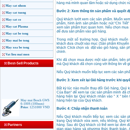
hàng mà mình quan tâm hoặc sử dụng chức nă
May cat nhom
Bước 2: Xem thông tin sản phẩm và quyết đ
May cat tuong
Quý khách lướt xem các sản phẩm. Muốn xem 
May cat co
phẩm, hình ảnh sản phẩm hoặc nút “Chi Tiết”
May cat Plasma
xem sản phẩm trực quan hơn. Nếu chọn mua 
để đưa sản phẩm vào giỏ hàng.
May cat be tong
Trong một số trường hợp, Quý khách muốn
May mai be tong
khách đưa chuột vào mục (Sản phẩm Khuyến 
May xoa be tong
khách Click chọn và đặt vào giỏ hàng, sản p
chính.
Vat lieu mai mon
Khi đã chọn mua được một sản phẩm, bên ph
Best-Sell Products
mà Quý khách đã chọn cùng với thông tin về gi
Nếu Quý khách muốn tiếp tục xem các sản phẩ
Bước 3: Xem xét lại Giỏ hàng trước khi quy
Bất kỳ lúc nào muốn thay đổi Giỏ hàng, Quý 
Của Bạn" để xem lại các sản phẩm mình đã ch
hàng hiện tại Quý khách nhân vào " X " bên 
May mai Bosch GWS
hàng hiện tại của Quý khách.
6-100S (100mm)
Price
:
1251000
VND
Bước 4: Chấp nhận thanh toán
Nếu Quý khách muốn tiếp tục xem các sản ph
trang Quý khách vừa xem, nếu không, Quý k
May mai Makita
Partners
hàng. Sau đó Quý khách có thể xem lại đơn đặt
9553B (100mm)
gian giao hàng và phương thức thanh toán..