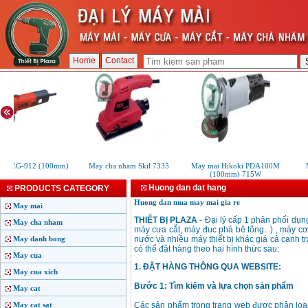
Home
Contact
i FEG-912 (100mm)
May cha nham Skil 7335
May mai Hikoki PDA100M
M
(100mm) 715W
Huong dan dat hang
PRODUCTS CATEGORY
Huong dan mua may mai gia re
May mai
THIẾT BỊ PLAZA
- Đại lý cấp 1 phân phối dụng
May cha nham
máy cưa cắt, máy đuc phá bê tông...) , máy c
May danh bong
nước và nhiều máy thiết bị khác giá cả cạnh 
có thể đặt hàng theo hai hình thức sau:
May cua
1. ĐẶT HÀNG THÔNG QUA WEBSITE:
May cua xich
Bước 1: Tìm kiếm và lựa chọn sản phẩm
May cat
May cat sat
Các sản phẩm trong trang web được phân loại