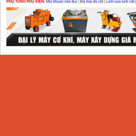
PHỤ TÙNG PHỤ KIỆN:
Mũi khoan mũi đục
|
Đá mài đá cắt
|
Lưỡi cưa lưỡi cắt