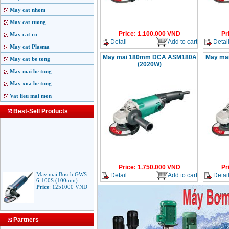
May cat nhom
May cat tuong
Price
:
1.100.000
VND
Pr
May cat co
Detail
Add to cart
Detai
May cat Plasma
May mai 180mm DCA ASM180A
May ma
May cat be tong
(2020W)
May mai be tong
May xoa be tong
Vat lieu mai mon
Best-Sell Products
Price
:
1.750.000
VND
Pr
May mai Bosch GWS
Detail
Add to cart
Detai
6-100S (100mm)
Price
:
1251000
VND
May mai Makita
Partners
9553B (100mm)
710W