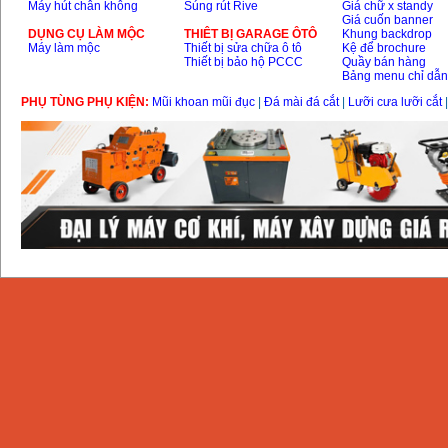
Máy hút chân không
Súng rút Rive
Giá chữ x standy
Giá cuốn banner
DỤNG CỤ LÀM MỘC
THIÊT BỊ GARAGE ÔTÔ
Khung backdrop
Máy làm mộc
Thiết bị sửa chữa ô tô
Kệ để brochure
Thiết bị bảo hộ PCCC
Quầy bán hàng
Bảng menu chỉ dẫ
PHỤ TÙNG PHỤ KIỆN:
Mũi khoan mũi đục
|
Đá mài đá cắt
|
Lưỡi cưa lưỡi cắt