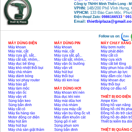
Công ty TNHH Minh Thiên Long - 
VPHN:
14B/200 Phố Vĩnh Hưng, 
May mai FEG-911A
VPHCM:
133 Đào Cam
, Phư
Mộc
(100mm)
Điện thoại/ Zalo:
0986166533
*
091
Price
:
760000
VND
thietbiplaza@gmail.c
Email:
May cat kim loai
Follow us on
:
plasma Hong ky
Price
:
6000000
VND
MÁY DÙNG ĐIỆN
MÁY DÙNG PIN
MÁY CHẠY XĂNG 
Máy khoan
Máy khoan
Máy bơm nước
Máy mài, cắt
Máy mài, cắt
Máy phát điện
Máy cưa gỗ, sắt,..
Máy cưa sắt, gỗ,..
Máy cắt cỏ
Máy cắt sắt, nhôm,..
Máy cắt sắt, nhôm,..
Máy cưa xích
May mai 2 da Hong
Máy đục bê tông
Máy vặn ốc bulông
Máy cắt bê tông
ky MB1/2HP (0.5HP)
Máy khò nhiệt thổi bụi
Máy vặn vít
Máy phun hóa chất
Price
:
2250000
VND
Máy chà nhám
Máy hút bụi
Máy phun áp lực
Máy đánh bóng
Máy thổi bụi
Máy đầm cóc / bàn
Máy soi phay router
Máy dò kim loại
Máy khoan đục
Máy bào gỗ
Máy thổi bụi
Máy làm mộc
MÁY DÙNG HƠI
Động cơ đầu nổ
Máy vặn ốc
Máy khoan khí nén
Máy vặn vít
Búa đục khí nén
THIÊT BỊ ĐO ĐIỆN
Súng bắn keo
Máy mài dũa hơi
Ampe Kìm
Súng bắn đinh
Máy chà nhám
Đồng hồ vạn năng
Máy cắt cỏ
Máy cưa máy cắt
Đồng hồ chỉ thị ph
Máy tỉa hàng rào
Máy vặn bu lông ốc vít
Đồng hồ đo trở các
Motor động cơ điện
Máy đầm khuôn cát
Đồng hồ đo điện tr
Máy hút ẩm
Súng gõ rỉ sét
Thiết bị kiểm tra d
Máy hút bụi
Súng phun sơn
Máy chà sàn giặt thảm
Súng bắn đinh
THIỆT BỊ QUẢNG