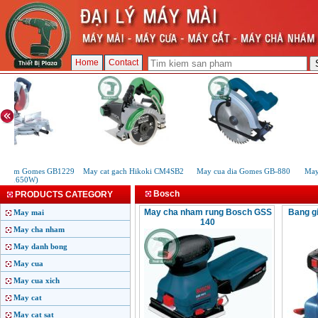
Home
Contact
 nhôm Gomes GB1229
May cat gach Hikoki CM4SB2
May cua dia Gomes GB-880
May
(1650W)
Bosch
PRODUCTS CATEGORY
May cha nham rung Bosch GSS
Bang g
May mai
140
May cha nham
May danh bong
May cua
May cua xich
May cat
May cat sat