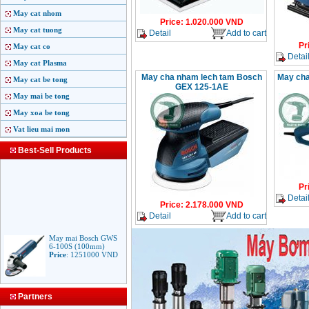
May cat nhom
Price
:
1.020.000
VND
May cat tuong
Detail
Add to cart
Pr
May cat co
Detai
May cat Plasma
May cha nham lech tam Bosch
May ch
May cat be tong
GEX 125-1AE
May mai be tong
May xoa be tong
Vat lieu mai mon
Best-Sell Products
Pr
Detai
Price
:
2.178.000
VND
Detail
Add to cart
May mai Bosch GWS
6-100S (100mm)
Price
:
1251000
VND
May mai Makita
Partners
9553B (100mm)