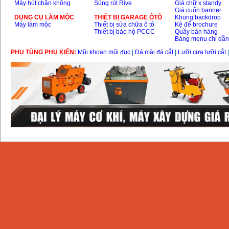
Máy hút chân không
Súng rút Rive
Giá chữ x standy
Giá cuốn banner
DỤNG CỤ LÀM MỘC
THIÊT BỊ GARAGE ÔTÔ
Khung backdrop
Máy làm mộc
Thiết bị sửa chữa ô tô
Kệ để brochure
Thiết bị bảo hộ PCCC
Quầy bán hàng
Bảng menu chỉ dẫ
PHỤ TÙNG PHỤ KIỆN:
Mũi khoan mũi đục
|
Đá mài đá cắt
|
Lưỡi cưa lưỡi cắt