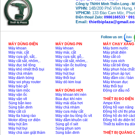
Công ty TNHH Minh Thiên Long - 
VPHN:
14B/200 Phố Vĩnh Hưng, 
May mai FEG-911A
VPHCM:
133 Đào Cam
, Phư
Mộc
(100mm)
Điện thoại/ Zalo:
0986166533
*
091
Price
:
760000
VND
thietbiplaza@gmail.c
Email:
Follow us on
:
May cat kim loai
plasma Hong ky
MÁY DÙNG ĐIỆN
MÁY DÙNG PIN
MÁY CHẠY XĂNG 
Price
:
6000000
VND
Máy khoan
Máy khoan
Máy bơm nước
Máy mài, cắt
Máy mài, cắt
Máy phát điện
Máy cưa gỗ, sắt,..
Máy cưa sắt, gỗ,..
Máy cắt cỏ
Máy cắt sắt, nhôm,..
Máy cắt sắt, nhôm,..
Máy cưa xích
May mai 2 da Hong
Máy đục bê tông
Máy vặn ốc bulông
Máy cắt bê tông
ky MB1/2HP (0.5HP)
Máy khò nhiệt thổi bụi
Máy vặn vít
Máy phun hóa chất
Price
:
2250000
VND
Máy chà nhám
Máy hút bụi
Máy phun áp lực
Máy đánh bóng
Máy thổi bụi
Máy đầm cóc / bàn
Máy soi phay router
Máy dò kim loại
Máy khoan đục
Máy bào gỗ
Máy thổi bụi
Máy làm mộc
MÁY DÙNG HƠI
Động cơ đầu nổ
Máy vặn ốc
Máy khoan khí nén
Máy vặn vít
Búa đục khí nén
THIÊT BỊ ĐO ĐIỆN
Súng bắn keo
Máy mài dũa hơi
Ampe Kìm
Súng bắn đinh
Máy chà nhám
Đồng hồ vạn năng
Máy cắt cỏ
Máy cưa máy cắt
Đồng hồ chỉ thị ph
Máy tỉa hàng rào
Máy vặn bu lông ốc vít
Đồng hồ đo trở các
Motor động cơ điện
Máy đầm khuôn cát
Đồng hồ đo điện tr
Máy hút ẩm
Súng gõ rỉ sét
Thiết bị kiểm tra d
Máy hút bụi
Súng phun sơn
Máy chà sàn giặt thảm
Súng bắn đinh
THIỆT BỊ QUẢNG