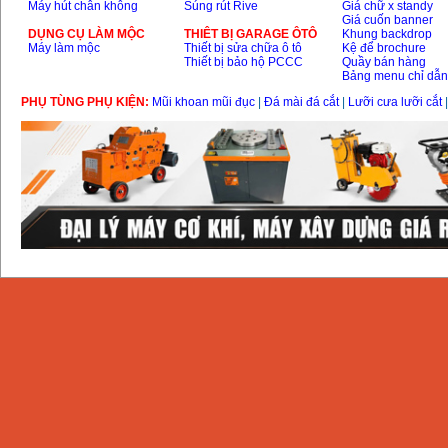
Máy hút chân không
Súng rút Rive
Giá chữ x standy
Giá cuốn banner
DỤNG CỤ LÀM MỘC
THIÊT BỊ GARAGE ÔTÔ
Khung backdrop
Máy làm mộc
Thiết bị sửa chữa ô tô
Kệ để brochure
Thiết bị bảo hộ PCCC
Quầy bán hàng
Bảng menu chỉ dẫ
PHỤ TÙNG PHỤ KIỆN:
Mũi khoan mũi đục
|
Đá mài đá cắt
|
Lưỡi cưa lưỡi cắt