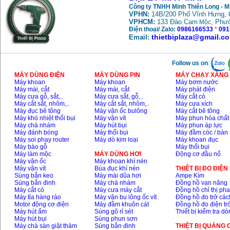
Công ty TNHH Minh Thiên Long - 
VPHN:
14B/200 Phố Vĩnh Hưng, 
May mai FEG-911A
VPHCM:
133 Đào Cam
, Phư
Mộc
(100mm)
Điện thoại/ Zalo:
0986166533
*
091
Price
:
760000
VND
thietbiplaza@gmail.c
Email:
Follow us on
:
May cat kim loai
plasma Hong ky
MÁY DÙNG ĐIỆN
MÁY DÙNG PIN
MÁY CHẠY XĂNG 
Price
:
6000000
VND
Máy khoan
Máy khoan
Máy bơm nước
Máy mài, cắt
Máy mài, cắt
Máy phát điện
Máy cưa gỗ, sắt,..
Máy cưa sắt, gỗ,..
Máy cắt cỏ
Máy cắt sắt, nhôm,..
Máy cắt sắt, nhôm,..
Máy cưa xích
May mai 2 da Hong
Máy đục bê tông
Máy vặn ốc bulông
Máy cắt bê tông
ky MB1/2HP (0.5HP)
Máy khò nhiệt thổi bụi
Máy vặn vít
Máy phun hóa chất
Price
:
2250000
VND
Máy chà nhám
Máy hút bụi
Máy phun áp lực
Máy đánh bóng
Máy thổi bụi
Máy đầm cóc / bàn
Máy soi phay router
Máy dò kim loại
Máy khoan đục
Máy bào gỗ
Máy thổi bụi
Máy làm mộc
MÁY DÙNG HƠI
Động cơ đầu nổ
Máy vặn ốc
Máy khoan khí nén
Máy vặn vít
Búa đục khí nén
THIÊT BỊ ĐO ĐIỆN
Súng bắn keo
Máy mài dũa hơi
Ampe Kìm
Súng bắn đinh
Máy chà nhám
Đồng hồ vạn năng
Máy cắt cỏ
Máy cưa máy cắt
Đồng hồ chỉ thị ph
Máy tỉa hàng rào
Máy vặn bu lông ốc vít
Đồng hồ đo trở các
Motor động cơ điện
Máy đầm khuôn cát
Đồng hồ đo điện tr
Máy hút ẩm
Súng gõ rỉ sét
Thiết bị kiểm tra d
Máy hút bụi
Súng phun sơn
Máy chà sàn giặt thảm
Súng bắn đinh
THIỆT BỊ QUẢNG