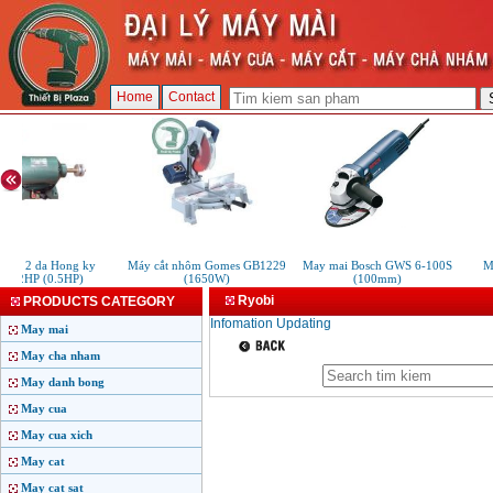
Home
Contact
mai 2 da Hong ky
Máy cắt nhôm Gomes GB1229
May mai Bosch GWS 6-100S
Ma
1/2HP (0.5HP)
(1650W)
(100mm)
Ryobi
PRODUCTS CATEGORY
Infomation Updating
May mai
May cha nham
May danh bong
May cua
May cua xich
May cat
May cat sat