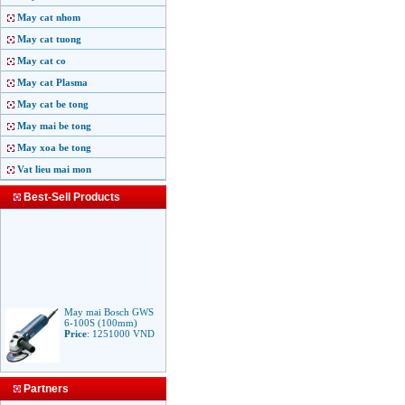
May cat nhom
May cat tuong
May cat co
May cat Plasma
May cat be tong
May mai be tong
May xoa be tong
Vat lieu mai mon
Best-Sell Products
May mai Bosch GWS
6-100S (100mm)
Price
:
1251000
VND
May mai Makita
Partners
9553B (100mm)