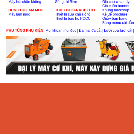
Máy hút chân không
Súng rút Rive
Giá chữ x standy
Giá cuốn banner
DỤNG CỤ LÀM MỘC
THIÊT BỊ GARAGE ÔTÔ
Khung backdrop
Máy làm mộc
Thiết bị sửa chữa ô tô
Kệ để brochure
Thiết bị bảo hộ PCCC
Quầy bán hàng
Bảng menu chỉ dẫ
PHỤ TÙNG PHỤ KIỆN:
Mũi khoan mũi đục
|
Đá mài đá cắt
|
Lưỡi cưa lưỡi cắt