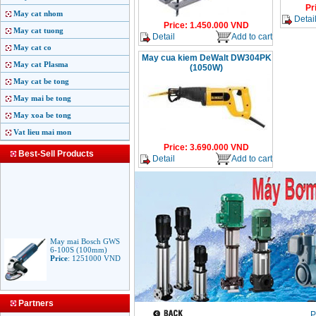
Pr
May cat nhom
Detai
Price
:
1.450.000
VND
May cat tuong
Detail
Add to cart
May cat co
May cua kiem DeWalt DW304PK
May cat Plasma
(1050W)
May cat be tong
May mai be tong
May xoa be tong
Vat lieu mai mon
Price
:
3.690.000
VND
Best-Sell Products
Detail
Add to cart
May mai Bosch GWS
6-100S (100mm)
Price
:
1251000
VND
May mai Makita
Partners
9553B (100mm)
P
710W