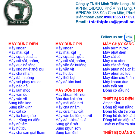
Công ty TNHH Minh Thiên Long - 
VPHN:
14B/200 Phố Vĩnh Hưng, 
May mai FEG-911A
VPHCM:
133 Đào Cam
, Phư
Mộc
(100mm)
Điện thoại/ Zalo:
0986166533
*
091
Price
:
760000
VND
thietbiplaza@gmail.c
Email:
May cat kim loai
Follow us on
:
plasma Hong ky
MÁY DÙNG ĐIỆN
MÁY DÙNG PIN
MÁY CHẠY XĂNG 
Price
:
6000000
VND
Máy khoan
Máy khoan
Máy bơm nước
Máy mài, cắt
Máy mài, cắt
Máy phát điện
Máy cưa gỗ, sắt,..
Máy cưa sắt, gỗ,..
Máy cắt cỏ
Máy cắt sắt, nhôm,..
Máy cắt sắt, nhôm,..
Máy cưa xích
May mai 2 da Hong
Máy đục bê tông
Máy vặn ốc bulông
Máy cắt bê tông
ky MB1/2HP (0.5HP)
Máy khò nhiệt thổi bụi
Máy vặn vít
Máy phun hóa chất
Price
:
2250000
VND
Máy chà nhám
Máy hút bụi
Máy phun áp lực
Máy đánh bóng
Máy thổi bụi
Máy đầm cóc / bàn
Máy soi phay router
Máy dò kim loại
Máy khoan đục
Máy bào gỗ
Máy thổi bụi
Máy làm mộc
MÁY DÙNG HƠI
Động cơ đầu nổ
Máy vặn ốc
Máy khoan khí nén
Máy vặn vít
Búa đục khí nén
THIÊT BỊ ĐO ĐIỆN
Súng bắn keo
Máy mài dũa hơi
Ampe Kìm
Súng bắn đinh
Máy chà nhám
Đồng hồ vạn năng
Máy cắt cỏ
Máy cưa máy cắt
Đồng hồ chỉ thị ph
Máy tỉa hàng rào
Máy vặn bu lông ốc vít
Đồng hồ đo trở các
Motor động cơ điện
Máy đầm khuôn cát
Đồng hồ đo điện tr
Máy hút ẩm
Súng gõ rỉ sét
Thiết bị kiểm tra d
Máy hút bụi
Súng phun sơn
Máy chà sàn giặt thảm
Súng bắn đinh
THIỆT BỊ QUẢNG