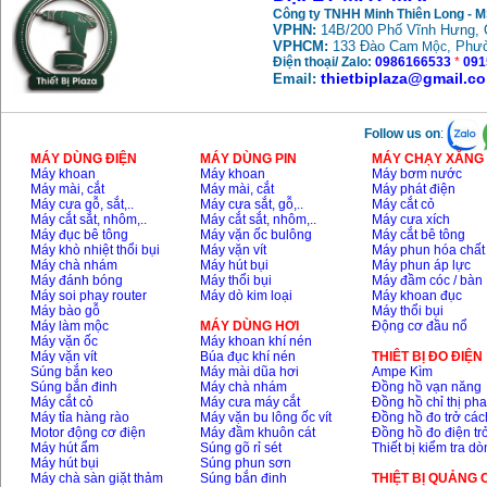
Công ty TNHH Minh Thiên Long - 
VPHN:
14B/200 Phố Vĩnh Hưng, 
VPHCM:
133 Đào Cam
, Phư
Mộc
May mai FEG-911A
(100mm)
Điện thoại/ Zalo:
0986166533
*
091
Price
:
760000
VND
thietbiplaza@gmail.c
Email:
Follow us on
:
May cat kim loai
plasma Hong ky
MÁY DÙNG ĐIỆN
MÁY DÙNG PIN
MÁY CHẠY XĂNG 
Price
:
6000000
VND
Máy khoan
Máy khoan
Máy bơm nước
Máy mài, cắt
Máy mài, cắt
Máy phát điện
Máy cưa gỗ, sắt,..
Máy cưa sắt, gỗ,..
Máy cắt cỏ
Máy cắt sắt, nhôm,..
Máy cắt sắt, nhôm,..
Máy cưa xích
May mai 2 da Hong
Máy đục bê tông
Máy vặn ốc bulông
Máy cắt bê tông
ky MB1/2HP (0.5HP)
Máy khò nhiệt thổi bụi
Máy vặn vít
Máy phun hóa chất
Price
:
2250000
VND
Máy chà nhám
Máy hút bụi
Máy phun áp lực
Máy đánh bóng
Máy thổi bụi
Máy đầm cóc / bàn
Máy soi phay router
Máy dò kim loại
Máy khoan đục
Máy bào gỗ
Máy thổi bụi
Máy làm mộc
MÁY DÙNG HƠI
Động cơ đầu nổ
Máy vặn ốc
Máy khoan khí nén
Máy vặn vít
Búa đục khí nén
THIÊT BỊ ĐO ĐIỆN
Súng bắn keo
Máy mài dũa hơi
Ampe Kìm
Súng bắn đinh
Máy chà nhám
Đồng hồ vạn năng
Máy cắt cỏ
Máy cưa máy cắt
Đồng hồ chỉ thị ph
Máy tỉa hàng rào
Máy vặn bu lông ốc vít
Đồng hồ đo trở các
Motor động cơ điện
Máy đầm khuôn cát
Đồng hồ đo điện tr
Máy hút ẩm
Súng gõ rỉ sét
Thiết bị kiểm tra d
Máy hút bụi
Súng phun sơn
Máy chà sàn giặt thảm
Súng bắn đinh
THIỆT BỊ QUẢNG