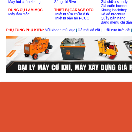
Máy hút chân không
Súng rút Rive
Giá chữ x standy
Giá cuốn banner
DỤNG CỤ LÀM MỘC
THIÊT BỊ GARAGE ÔTÔ
Khung backdrop
Máy làm mộc
Thiết bị sửa chữa ô tô
Kệ để brochure
Thiết bị bảo hộ PCCC
Quầy bán hàng
Bảng menu chỉ dẫ
PHỤ TÙNG PHỤ KIỆN:
Mũi khoan mũi đục
|
Đá mài đá cắt
|
Lưỡi cưa lưỡi cắt