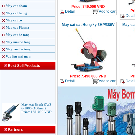
May cat nhom
Price
:
749.000
VND
Pr
Detail
Add to cart
May cat tuong
Detai
May cat co
May cat sat Hong ky 3HP/380V
May ca
May cat Plasma
May cat be tong
May mai be tong
May xoa be tong
Vat lieu mai mon
Best-Sell Products
Price
:
7.490.000
VND
Pr
Detail
Add to cart
Detai
May mai Bosch GWS
6-100S (100mm)
Price
:
1251000
VND
May mai Makita
Partners
9553B (100mm)