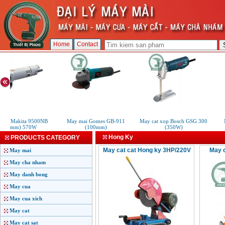
Home
Contact
mai Makita 9500NB
May mai Gomes GB-911
May cat xop Bosch GSG 300
M
(100mm) 570W
(100mm)
(350W)
Hong Ky
PRODUCTS CATEGORY
May cat cat Hong ky 3HP/220V
May c
May mai
May cha nham
May danh bong
May cua
May cua xich
May cat
May cat sat