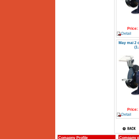
Price
:
Detail
May mai 2 
(1
Price
:
Detail
Comapny Profile
Company p