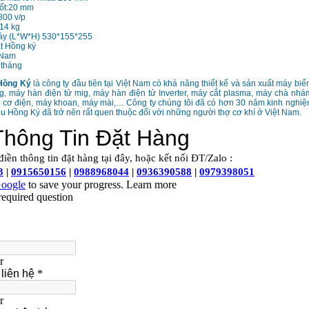
ốt:20 mm
800 v/p
14 kg
áy (L*W*H) 530*155*255
t Hồng ký
 Nam
 tháng
Hồng Ký
là công ty đầu tiên tại Việt Nam có khả năng thiết kế và sản xuất máy biế
ig, máy hàn điện tử mig, máy hàn điện tử Inverter, máy cắt plasma, máy chà nh
g cơ điện, máy khoan, máy mài,… Công ty chúng tôi đã có hơn 30 năm kinh nghi
u Hồng Ký đã trở nên rất quen thuộc đối với những người thợ cơ khí ở Việt Nam.