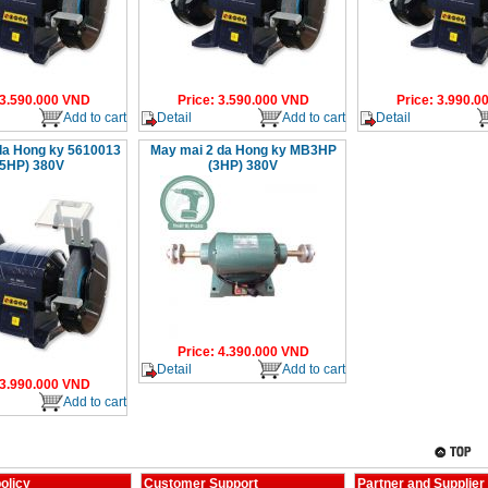
3.590.000
VND
Price
:
3.590.000
VND
Price
:
3.990.0
Add to cart
Detail
Add to cart
Detail
da Hong ky 5610013
May mai 2 da Hong ky MB3HP
.5HP) 380V
(3HP) 380V
Price
:
4.390.000
VND
Detail
Add to cart
3.990.000
VND
Add to cart
olicy
Customer Support
Partner and Supplier