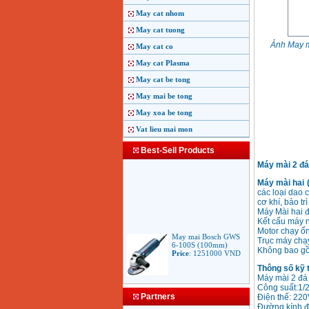
May cat nhom
May cat tuong
Ảnh May 
May cat co
May cat Plasma
May cat be tong
May mai be tong
May xoa be tong
Vat lieu mai mon
Best-Sell Products
Máy mài 2 đá
Máy mài hai 
các loại dao 
cơ khí, bảo tr
Máy Mài hai 
Kết cấu máy 
May mai Bosch GWS
Motor chạy ổn
6-100S (100mm)
Trục máy chạ
Price
:
1251000
VND
Không bao g
Thông số kỹ 
Máy mài 2 đá
Công suất:1/
May mai Makita
Partners
9553B (100mm)
Điện thế: 220
710W
Đường kính đ