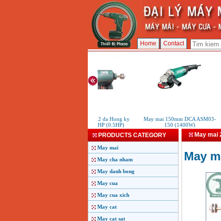
Home
Contact
May mai 2 da Hong ky
May mai 150mm DCA ASM03-
M
MB1/2HP (0.5HP)
150 (1400W)
May mai 
PRODUCTS CATEGORY
May mai
May ma
May cha nham
May danh bong
May cua
May cua xich
May cat
May cat sat