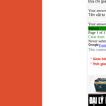
May mai FEG-911A
(100mm)
Price
:
760000
VND
May cat kim loai
plasma Hong ky
Price
:
6000000
VND
May mai 2 da Hong
ky MB1/2HP (0.5HP)
Price
:
2250000
VND