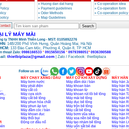
cy
»
Huong dan dat hang
»
Co-operation idea
Policy
»
Payment guidelines
»
Co-operation form
licy
»
Oder Methods
»
Co-operation policy
policy
»
Map Guidelines
ontact
ẠI LÝ MÁY MÀI
g ty TNHH Minh Thiên Long - MST: 0105892276
HN:
14B/200 Phố Vĩnh Hưng, Quân Hoàng Mai, Hà Nội
HCM:
133 Đào Cam
, Phường 4, Quận 8, TP HCM
Mộc
n thoại/ Zalo:
0986166533
*
0915650156
*
0979398051
*
0936390588
thietbiplaza@gmail.com
ail:
| Zalo / Facebook: thietbiplaza
Follow us on
:
N
MÁY CHẠY XĂNG / DẦU
MÁY CƠ KHÍ XÂY DỰNG
MÁY HÀN
Máy bơm nước
Máy đầm dùi / bàn
Máy hàn Ja
Máy phát điện
Máy khoan bàn
Máy hàn 
..
Máy cắt cỏ
Máy khoan từ
Máy hàn Ti
m,..
Máy cưa xích
Máy khoan rút lõi bê tông
Máy hàn T
ông
Máy cắt bê tông
Máy mài bê tông
Máy hàn H
Máy phun hóa chất
Máy đục bê tông
Máy hàn R
Máy phun áp lực
Máy trộn bê tông
Máy hàn H
Máy đầm cóc / bàn
Máy cắt bê tông
Máy hàn 
Máy khoan đục
Máy bơm vũa sika
Máy hàn H
Máy thổi bụi
Máy xoa nền bê tông
Máy hàn P
I
Động cơ đầu nổ
Máy tạo nhám bê tông
Máy hàn L
nén
Máy uốn sắt bẻ đai
Máy hàn I