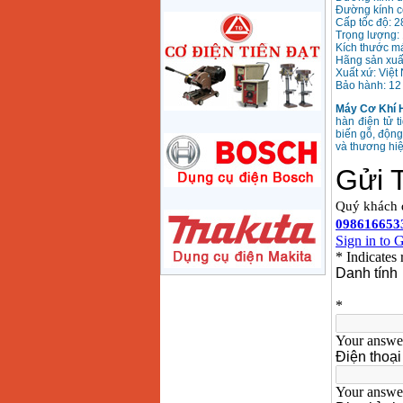
Price
:
1285000
VND
Đường kính c
Cấp tốc độ: 2
Trọng lượng: 
Kích thước m
May mai 180mm
Hãng sản xuấ
Bosch GWS 2200-180
(2000W)
Xuất xứ: Việt
Price
:
3438000
VND
Bảo hành: 12
Máy Cơ Khí 
hàn điện tử t
May mai 125mm
biến gỗ, độn
Makita 9558HN
và thương hiệ
(840W)
Price
:
1587000
VND
May mai Makita
GA4040 ( 100mm)
Price
:
2043000
VND
May mai hai da
150mm Bosch GBG
35-15 (350W)
Price
:
2759000
VND
May mai cat da nang
Makita TM3000C
(320W)
Price
:
2766000
VND