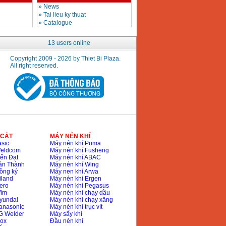
»
News
»
Tai lieu ky thuat
»
Catalogue
13 users online
Copyright 2009 - 2026 by Thiet Bi Plaza.
All right reserved.
 CẮT
MÁY NÉN KHÍ
sic
Máy nén khí Puma
Weldcom
Máy nén khí Fusheng
ến Đạt
Máy nén khí ABAC
ân Thành
Máy nén khí Wing
ồng ký
Máy nen khí Arwa
iland
Máy nén khí Ergen
ero
Máy nén khí Pegasus
Wim
Máy nén khí chạy dầu
yundai
Máy nén khí chạy xăng
anasonic
Máy nén khí trục vít
G Welder
Máy sấy khí
nox
Đầu nén khí