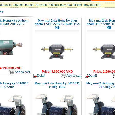
i bosch
,
may mai makita
,
may mai maktec
,
may mai hitachi
,
may mai feg
,
ts
da Hong ky vo nhom
May mai 2 da Hong ky than
May mai 2 da Hon
112MB 2HP 220V
nhom 1.5HP 220V GLA-H1.112-
nhom 1HP 220V GL
MB
MB
4.190.000
VND
Price
:
3.650.000
VND
Price
:
2.990.0
Add to cart
Detail
Add to cart
Detail
da Hong ky 5610010
May mai 2 da Hong ky 5610011
May mai 2 da Hong
1HP) 220V
(1HP) 380V
(1.5HP) 2