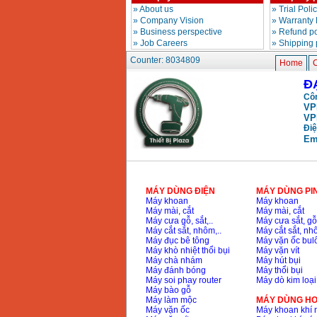
»
About us
»
Trial Poli
»
Company Vision
»
Warranty 
»
Business perspective
»
Refund po
»
Job Careers
»
Shipping 
Counter: 8034809
Home
C
Đ
Côn
VP
VP
Điệ
Em
MÁY DÙNG ĐIỆN
MÁY DÙNG PI
Máy khoan
Máy khoan
Máy mài, cắt
Máy mài, cắt
Máy cưa gỗ, sắt,..
Máy cưa sắt, gỗ,
Máy cắt sắt, nhôm,..
Máy cắt sắt, nhô
Máy đục bê tông
Máy vặn ốc bul
Máy khò nhiệt thổi bụi
Máy vặn vít
Máy chà nhám
Máy hút bụi
Máy đánh bóng
Máy thổi bụi
Máy soi phay router
Máy dò kim loại
Máy bào gỗ
Máy làm mộc
MÁY DÙNG HƠ
Máy vặn ốc
Máy khoan khí 