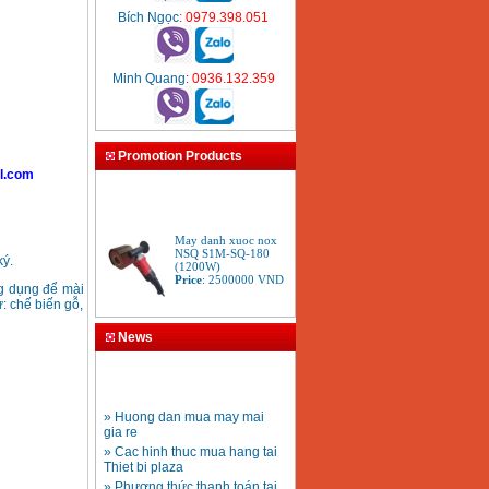
Bích Ngọc
: 0979.398.051
Minh Quang
: 0936.132.359
Promotion Products
l.com
May danh xuoc nox
NSQ S1M-SQ-180
(1200W)
ký.
Price
:
2500000
VND
ng dụng để mài
: chế biến gỗ,
May mai Bosch GWS
6-100S (100mm)
News
Price
:
1251000
VND
» Huong dan mua may mai
May mai 180mm
gia re
Bosch GWS 2200-180
» Cac hinh thuc mua hang tai
(2000W)
Price
:
3438000
VND
Thiet bi plaza
» Phương thức thanh toán tại