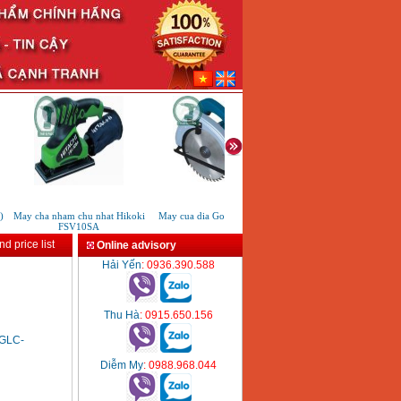
May cha nham chu nhat Hikoki
May cua dia Gomes GB-880
May cat kim loai plasma H
FSV10SA
ky
d price list
Online advisory
Hải Yến
: 0936.390.588
Thu Hà
: 0915.650.156
GLC-
Diễm My
: 0988.968.044