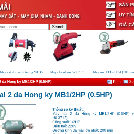
ay cat duc ranh tuong WC35
May cha nham Skil 7335
May mai FEG-911A (100mm)
2 da Hong ky MB1/2HP (0.5HP)
Print
Sen
i 2 da Hong ky MB1/2HP (0.5HP)
Thông số kỹ thuật:
Máy mài 2 đá Hồng ký MB1/2HP (0.5HP) (
H0.3712)
Công suất:1/2HP
Điện thế: 220V
Đường kính đá mài lớn nhất: 200 mm