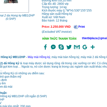
Đường kính cốt:20 mm
Cấp tốc độ: 2800 v/p
Trọng lượng: 14 kg
Kích thước máy (L*W*H) 530*155*255
Hãng sản xuất Hồng ký
mai 2 da Hong ky MB1/2HP
Xuất xứ: Việt Nam
(0.5HP)
Bảo hành: 12 tháng
Price
:
2.250.000
VND
Print
(
Excluded VAT invoice
)
thietbiplaza@gmai
 Hồng ký MB1/2HP -
Máy mài Hồng ký
, máy mài bàn hồng ký, máy mài 2 đá hồng 
(2) đá Hồng ký
là loại máy được sử dụng rộng rãi trong các xưởng cơ khí. Có cô
cắt gọt kim loại… Ngoài ra, nó còn được trang bị trong các ngành sản xuât khác như
ì…
đá Hồng Ký có những ưu điểm sau:
nhỏ gọn thẩm mỹ
 định
y êm
ồm đá mài
thuật:
 Hồng ký MB1/2HP cốt ngắn (0.5HP)
2HP
V
á mài lớn nhất: 200 mm