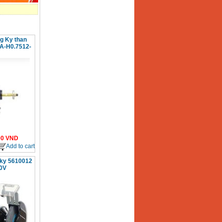
g Ky than
A-H0.7512-
00
VND
Add to cart
 ky 5610012
20V