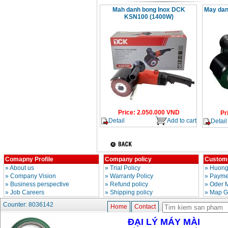
Mah danh bong Inox DCK
May dan
KSN100 (1400W)
Price
:
2.050.000
VND
Pr
Detail
Add to cart
Detail
Comapny Profile
Company policy
Custome
»
About us
»
Trial Policy
»
Huong
»
Company Vision
»
Warranty Policy
»
Paymen
»
Business perspective
»
Refund policy
»
Oder 
»
Job Careers
»
Shipping policy
»
Map G
Counter: 8036142
Home
Contact
ĐẠI LÝ MÁY MÀI