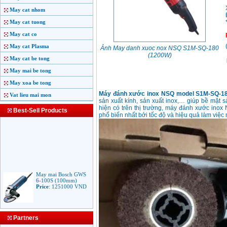
May cat nhom
May cat tuong
May cat co
May cat Plasma
Ảnh May danh xuoc nox NSQ S1M-SQ-180
(1200W)
May cat be tong
May mai be tong
May xoa be tong
Máy đánh xước inox NSQ model S1M-SQ-1
Vat lieu mai mon
sản xuất kính, sản xuất inox,… giúp bề mặt 
hiện có trên thị trường, máy đánh xước in
Best-Sell Products
phổ biến nhất bởi tốc độ và hiệu quả làm việc
May mai Bosch GWS
6-100S (100mm)
Price
:
1251000
VND
May mai Makita
Partners
9553B (100mm)
710W