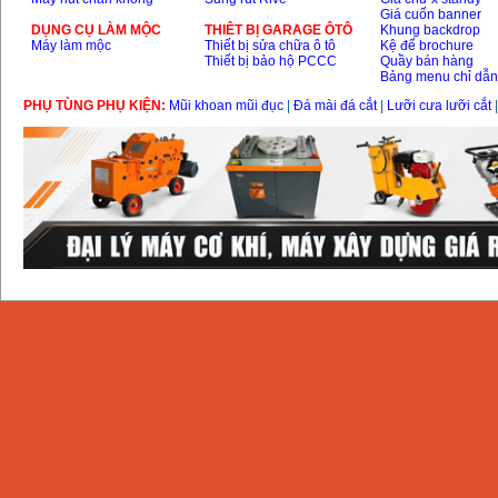
Giá cuốn banner
DỤNG CỤ LÀM MỘC
THIÊT BỊ GARAGE ÔTÔ
Khung backdrop
Máy làm mộc
Thiết bị sửa chữa ô tô
Kệ để brochure
Thiết bị bảo hộ PCCC
Quầy bán hàng
Bảng menu chỉ dẫ
PHỤ TÙNG PHỤ KIỆN:
Mũi khoan mũi đục
|
Đá mài đá cắt
|
Lưỡi cưa lưỡi cắt