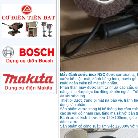
Price
:
1285000
VND
May mai 180mm
Bosch GWS 2200-180
(2000W)
Price
:
3438000
VND
May mai 125mm
Makita 9558HN
(840W)
Price
:
1587000
VND
May mai Makita
GA4040 ( 100mm)
Máy đánh xước inox NSQ
được sản xuất tại 
Price
:
2043000
VND
xước bề mặt, mài, đánh bóng inox, bavia gỗ,
khâu hoàn thiện bề mặt sản phẩm.
Phần thân máy được làm từ nhựa cao cấp, gi
năng chịu được lực tác động từ bên ngoài. Trên
đa khi sử dụng.
May mai hai da
150mm Bosch GBG
Thiết bị được trang bị mặt nạ bảo vệ, tránh 
35-15 (350W)
dụng sản phẩm.
Price
:
2759000
VND
Sản phẩm được trang bị hệ thống tay cầm chí
cao su với độ nhám cao, tăng ma sát với bàn t
Bánh xe có kích thước lớn 120x100mm, giúp tăn
đánh xước.
May mai cat da nang
Makita TM3000C
Sản phẩm có công suất làm việc 12000W với tố
(320W)
Price
:
2766000
VND