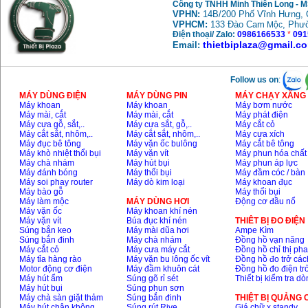
Công ty TNHH Minh Thiên Long - 
VPHN:
14B/200 Phố Vĩnh Hưng, 
VPHCM:
133 Đào Cam
, Phư
Mộc
Điện thoại/ Zalo:
0986166533
*
091
thietbiplaza@gmail.c
Email:
Follow us on
:
MÁY DÙNG ĐIỆN
MÁY DÙNG PIN
MÁY CHẠY XĂNG 
Máy khoan
Máy khoan
Máy bơm nước
Máy mài, cắt
Máy mài, cắt
Máy phát điện
Máy cưa gỗ, sắt,..
Máy cưa sắt, gỗ,..
Máy cắt cỏ
Máy cắt sắt, nhôm,..
Máy cắt sắt, nhôm,..
Máy cưa xích
Máy đục bê tông
Máy vặn ốc bulông
Máy cắt bê tông
Máy khò nhiệt thổi bụi
Máy vặn vít
Máy phun hóa chất
Máy chà nhám
Máy hút bụi
Máy phun áp lực
Máy đánh bóng
Máy thổi bụi
Máy đầm cóc / bàn
Máy soi phay router
Máy dò kim loại
Máy khoan đục
Máy bào gỗ
Máy thổi bụi
Máy làm mộc
MÁY DÙNG HƠI
Động cơ đầu nổ
Máy vặn ốc
Máy khoan khí nén
Máy vặn vít
Búa đục khí nén
THIÊT BỊ ĐO ĐIỆN
Súng bắn keo
Máy mài dũa hơi
Ampe Kìm
Súng bắn đinh
Máy chà nhám
Đồng hồ vạn năng
Máy cắt cỏ
Máy cưa máy cắt
Đồng hồ chỉ thị ph
Máy tỉa hàng rào
Máy vặn bu lông ốc vít
Đồng hồ đo trở các
Motor động cơ điện
Máy đầm khuôn cát
Đồng hồ đo điện tr
Máy hút ẩm
Súng gõ rỉ sét
Thiết bị kiểm tra d
Máy hút bụi
Súng phun sơn
Máy chà sàn giặt thảm
Súng bắn đinh
THIỆT BỊ QUẢNG
Máy hút chân không
Súng rút Rive
Giá chữ x standy