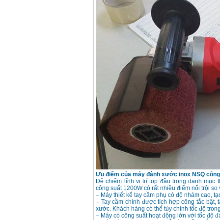
May mai FEG-911A
(100mm)
Price
:
760000
VND
May cat kim loai
plasma Hong ky
Price
:
6000000
VND
May mai 2 da Hong
ky MB1/2HP (0.5HP)
Price
:
2250000
VND
Ưu điểm của máy đánh xước inox NSQ công
Để chiếm lĩnh vị trí top đầu trong danh mục
công suất 1200W có rất nhiều điểm nổi trội so
– Máy thiết kế tay cầm phụ có độ nhám cao, t
– Tay cầm chính được tích hợp công tắc bật, 
xước. Khách hàng có thể tùy chỉnh tốc độ trong
– Máy có công suất hoạt động lớn với tốc độ 