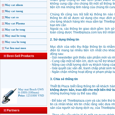
nhằm giúp chúng tôi xác định phần thanh t
không cung cấp cho chúng tôi một số thông t
May cat nhom
tiện ích mà những tính năng của chúng tôi cun
May cat tuong
Chúng tôi cũng lưu trữ bất kỳ thông tin nào
May cat co
thông tin đó sẽ được sử dụng cho mục đích p
cho từng khách hàng khi mua sắm tại Thietbip
May cat Plasma
bạn khi cần
Ngoài ra, các thông tin giao dịch gồm: lịch s
May cat be tong
toán cũng được Thietbiplaza.com lưu trữ nhằm
May mai be tong
2. Sử dụng thông tin
May xoa be tong
Mục đích của việc thu thập thông tin là nhằ
Vat lieu mai mon
điện tử mang lại nhiều tiện ích nhất cho khá
động sau:
Best-Sell Products
- Gửi newsletter giới thiệu sản phẩm mới và 
- Cung cấp một số tiện ích, dịch vụ hỗ trợ khá
- Nâng cao chất lượng dịch vụ khách hàng của
- Giải quyết các vấn đề, tranh chấp phát sinh 
- Ngăn chặn những hoạt động vi phạm pháp lu
3. Chia sẻ thông tin
Thiết Bị Plaza biết rằng thông tin về khách hà
May mai Bosch GWS
không được bán, trao đổi cho một bên thứ b
6-100S (100mm)
những trường hợp cụ thể sau đây:
Price
:
1251000
VND
- Để bảo vệ Thietbiplaza.com và các bên thứ b
tin cá nhân khác khi tin chắc rằng việc đưa nh
sản của người sử dụng dịch vụ, của Thietbipl
May mai Makita
Partners
9553B (100mm)