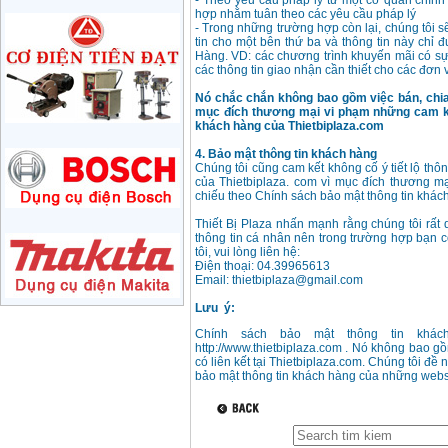
- Theo yêu cầu pháp l‎ý từ một cơ quan chính 
710W
hợp nhằm tuân theo các yêu cầu pháp l‎ý
Price
:
1285000
VND
- Trong những trường hợp còn lại, chúng tôi s
tin cho một bên thứ ba và thông tin này chỉ 
Hàng. VD: các chương trình khuyến mãi có sự h
May mai 180mm
các thông tin giao nhận cần thiết cho các đơn 
Bosch GWS 2200-180
(2000W)
Nó chắc chắn không bao gồm việc bán, chia 
Price
:
3438000
VND
mục đích thương mại vi phạm những cam kế
khách hàng của Thietbiplaza.com
May mai 125mm
4. Bảo mật thông tin khách hàng
Makita 9558HN
Chúng tôi cũng cam kết không cố ‎‎ý tiết lộ t
(840W)
của Thietbiplaza. com vì mục đích thương m
Price
:
1587000
VND
chiếu theo Chính sách bảo mật thông tin khác
Thiết Bị Plaza nhấn mạnh rằng chúng tôi rất
May mai Makita
thông tin cá nhân nên trong trường hợp bạn c
GA4040 ( 100mm)
tôi, vui lòng liên hệ:
Price
:
2043000
VND
Điện thoại: 04.39965613
Email: thietbiplaza@gmail.com
Lưu ‎ ý:
May mai hai da
150mm Bosch GBG
Chính sách bảo mật thông tin khách
35-15 (350W)
http://www.thietbiplaza.com . Nó không bao 
Price
:
2759000
VND
có liên kết tại Thietbiplaza.com. Chúng tôi đề
bảo mật thông tin khách hàng của những webs
May mai cat da nang
Makita TM3000C
(320W)
Price
:
2766000
VND