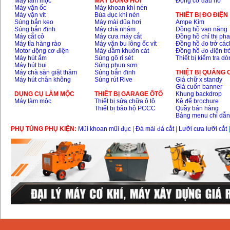
Máy làm mộc
MÁY DÙNG HƠI
Động cơ đầu nổ
Máy vặn ốc
Máy khoan khí nén
Máy vặn vít
Búa đục khí nén
THIÊT BỊ ĐO ĐIỆN
Súng bắn keo
Máy mài dũa hơi
Ampe Kìm
Súng bắn đinh
Máy chà nhám
Đồng hồ vạn năng
Máy cắt cỏ
Máy cưa máy cắt
Đồng hồ chỉ thị ph
Máy tỉa hàng rào
Máy vặn bu lông ốc vít
Đồng hồ đo trở các
Motor động cơ điện
Máy đầm khuôn cát
Đồng hồ đo điện tr
Máy hút ẩm
Súng gõ rỉ sét
Thiết bị kiểm tra d
Máy hút bụi
Súng phun sơn
Máy chà sàn giặt thảm
Súng bắn đinh
THIỆT BỊ QUẢNG
Máy hút chân không
Súng rút Rive
Giá chữ x standy
Giá cuốn banner
DỤNG CỤ LÀM MỘC
THIÊT BỊ GARAGE ÔTÔ
Khung backdrop
Máy làm mộc
Thiết bị sửa chữa ô tô
Kệ để brochure
Thiết bị bảo hộ PCCC
Quầy bán hàng
Bảng menu chỉ dẫ
PHỤ TÙNG PHỤ KIỆN:
Mũi khoan mũi đục
|
Đá mài đá cắt
|
Lưỡi cưa lưỡi cắt