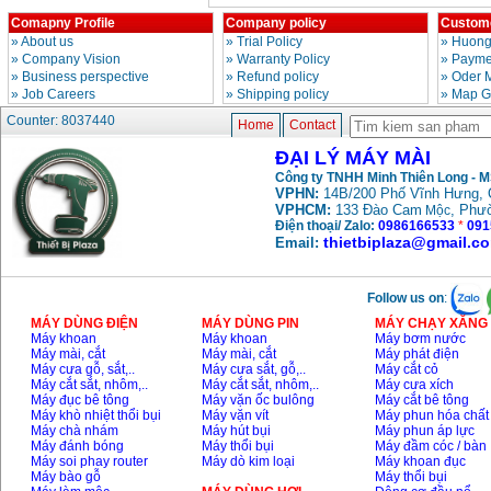
Comapny Profile
Company policy
Custome
»
About us
»
Trial Policy
»
Huong
May mai FEG-911A
»
Company Vision
»
Warranty Policy
»
Paymen
(100mm)
Price
:
760000
VND
»
Business perspective
»
Refund policy
»
Oder 
»
Job Careers
»
Shipping policy
»
Map G
Counter: 8037440
Home
Contact
May cat kim loai
plasma Hong ky
ĐẠI LÝ MÁY MÀI
Price
:
6000000
VND
Công ty TNHH Minh Thiên Long - 
VPHN:
14B/200 Phố Vĩnh Hưng, 
VPHCM:
133 Đào Cam
, Phư
Mộc
Điện thoại/ Zalo:
0986166533
*
091
May mai 2 da Hong
thietbiplaza@gmail.c
Email:
ky MB1/2HP (0.5HP)
Price
:
2250000
VND
Follow us on
:
MÁY DÙNG ĐIỆN
MÁY DÙNG PIN
MÁY CHẠY XĂNG 
Máy khoan
Máy khoan
Máy bơm nước
Máy mài, cắt
Máy mài, cắt
Máy phát điện
Máy cưa gỗ, sắt,..
Máy cưa sắt, gỗ,..
Máy cắt cỏ
Máy cắt sắt, nhôm,..
Máy cắt sắt, nhôm,..
Máy cưa xích
Máy đục bê tông
Máy vặn ốc bulông
Máy cắt bê tông
Máy khò nhiệt thổi bụi
Máy vặn vít
Máy phun hóa chất
Máy chà nhám
Máy hút bụi
Máy phun áp lực
Máy đánh bóng
Máy thổi bụi
Máy đầm cóc / bàn
Máy soi phay router
Máy dò kim loại
Máy khoan đục
Máy bào gỗ
Máy thổi bụi