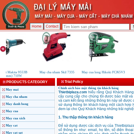
Home
Contact
mai Makita 9553B
May cha nham Skil 7335
May cua long Hikoki FCJ65V3
M
(100mm) 710W
Trial Policy
PRODUCTS CATEGORY
Chính sách bảo mật thông tin khách hàng
May mai
Thietbiplaza.com
hiểu rằng Quý Khách Hàng r
cậy cung cấp cho chúng tôi được bảo mật và s
May cha nham
và cam kết rằng những thông tin này sẽ được c
May danh bong
sử dụng thông tin khách hàng một cách hợp l
đem lại cho Quý Khách Hàng những trải nghiệm
May cua
1. Thu thập thông tin khách hàng
May cua xich
May cat
Để sử dụng được các dịch vụ của Thietbiplaz
số thông tin như: email, họ tên, số điện thoạ
May cat sat