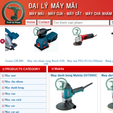
Home
Contact
 dia Gomes GB-880
May cha nham rung Bosch GSS
May mai FEG-911A (100mm)
Bang g
140
Makita
PRODUCTS CATEGORY
May danh bong Makita GV7000C
May đan
May mai
May cha nham
May danh bong
May cua
May cua xich
May cat
May cat sat