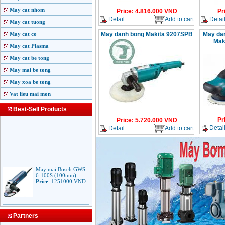
May cat nhom
Price
:
4.816.000
VND
Pr
Detail
Add to cart
Detai
May cat tuong
May cat co
May danh bong Makita 9207SPB
May da
Mak
May cat Plasma
May cat be tong
May mai be tong
May xoa be tong
Vat lieu mai mon
Best-Sell Products
Pr
Price
:
5.720.000
VND
Detai
Detail
Add to cart
May mai Bosch GWS
6-100S (100mm)
Price
:
1251000
VND
May mai Makita
Partners
9553B (100mm)
710W