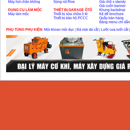
Máy hút chân không
Súng rút Rive
Giá chữ x standy
Giá cuốn banner
DỤNG CỤ LÀM MỘC
THIÊT BỊ GARAGE ÔTÔ
Khung backdrop
Máy làm mộc
Thiết bị sửa chữa ô tô
Kệ để brochure
Thiết bị bảo hộ PCCC
Quầy bán hàng
Bảng menu chỉ dẫ
PHỤ TÙNG PHỤ KIỆN:
Mũi khoan mũi đục
|
Đá mài đá cắt
|
Lưỡi cưa lưỡi cắt