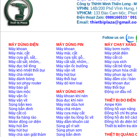
Công ty TNHH Minh Thiên Long - 
VPHN:
14B/200 Phố Vĩnh Hưng, 
May mai FEG-911A
VPHCM:
133 Đào Cam
, Phư
Mộc
(100mm)
Price
:
760000
VND
Điện thoại/ Zalo:
0986166533
*
091
thietbiplaza@gmail.c
Email:
May cat kim loai
Follow us on
:
plasma Hong ky
Price
:
6000000
VND
MÁY DÙNG ĐIỆN
MÁY DÙNG PIN
MÁY CHẠY XĂNG 
Máy khoan
Máy khoan
Máy bơm nước
Máy mài, cắt
Máy mài, cắt
Máy phát điện
Máy cưa gỗ, sắt,..
Máy cưa sắt, gỗ,..
Máy cắt cỏ
Máy cắt sắt, nhôm,..
Máy cắt sắt, nhôm,..
Máy cưa xích
May mai 2 da Hong
ky MB1/2HP (0.5HP)
Máy đục bê tông
Máy vặn ốc bulông
Máy cắt bê tông
Price
:
2250000
VND
Máy khò nhiệt thổi bụi
Máy vặn vít
Máy phun hóa chất
Máy chà nhám
Máy hút bụi
Máy phun áp lực
Máy đánh bóng
Máy thổi bụi
Máy đầm cóc / bàn
Máy soi phay router
Máy dò kim loại
Máy khoan đục
Máy bào gỗ
Máy thổi bụi
Máy làm mộc
MÁY DÙNG HƠI
Động cơ đầu nổ
Máy vặn ốc
Máy khoan khí nén
Máy vặn vít
Búa đục khí nén
THIÊT BỊ ĐO ĐIỆN
Súng bắn keo
Máy mài dũa hơi
Ampe Kìm
Súng bắn đinh
Máy chà nhám
Đồng hồ vạn năng
Máy cắt cỏ
Máy cưa máy cắt
Đồng hồ chỉ thị ph
Máy tỉa hàng rào
Máy vặn bu lông ốc vít
Đồng hồ đo trở các
Motor động cơ điện
Máy đầm khuôn cát
Đồng hồ đo điện tr
Máy hút ẩm
Súng gõ rỉ sét
Thiết bị kiểm tra d
Máy hút bụi
Súng phun sơn
Máy chà sàn giặt thảm
Súng bắn đinh
THIỆT BỊ QUẢNG