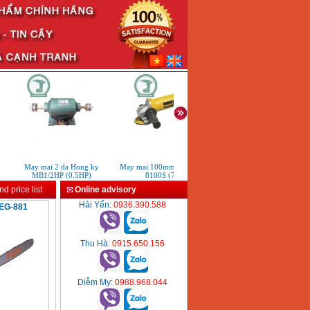
May mai 2 da Hong ky
May mai 100mm Dewalt DWE
May mai FEG-911A (100
MB1/2HP (0.5HP)
8100S (720W)
d price list
Online advisory
Hải Yến
: 0936.390.588
FEG-881
Thu Hà
: 0915.650.156
Diễm My
: 0988.968.044