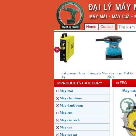
Home
Contact
May cat kim loai plasma Hong
Bang gia May cha nham Makita
M
ky
2024
FEG
PRODUCTS CATEGORY
May cua
May mai
May cha nham
May danh bong
May cua
May cua xich
May cat
May cat sat