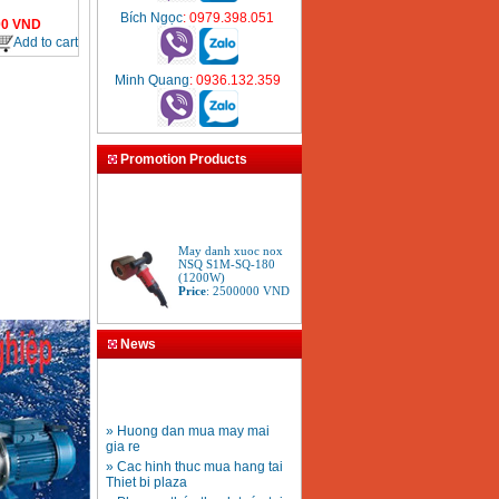
Bích Ngọc
: 0979.398.051
00
VND
Add to cart
Minh Quang
: 0936.132.359
Promotion Products
May danh xuoc nox
NSQ S1M-SQ-180
(1200W)
Price
:
2500000
VND
May mai Bosch GWS
News
6-100S (100mm)
Price
:
1251000
VND
» Huong dan mua may mai
May mai 180mm
gia re
Bosch GWS 2200-180
» Cac hinh thuc mua hang tai
(2000W)
Price
:
3438000
VND
Thiet bi plaza
» Phương thức thanh toán tại