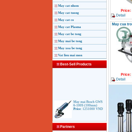
May cat nhom
Price
:
May cat tuong
Detail
May cat co
May cua tr
May cat Plasma
May cat be tong
May mai be tong
May xoa be tong
Vat lieu mai mon
Best-Sell Products
Price
:
Detail
May mai Bosch GWS
6-100S (100mm)
Price
:
1251000
VND
May mai Makita
Partners
9553B (100mm)
710W