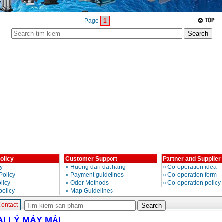
Page
1
olicy
Customer Support
Partner and Supplier
cy
»
Huong dan dat hang
»
Co-operation idea
Policy
»
Payment guidelines
»
Co-operation form
licy
»
Oder Methods
»
Co-operation policy
policy
»
Map Guidelines
ontact
ẠI LÝ MÁY MÀI