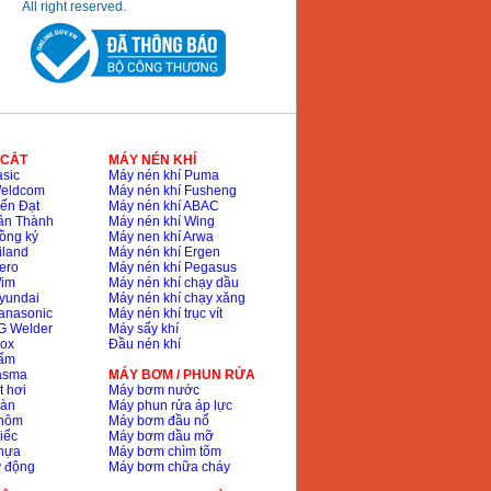
All right reserved.
 CẮT
MÁY NÉN KHÍ
sic
Máy nén khí Puma
Weldcom
Máy nén khí Fusheng
ến Đạt
Máy nén khí ABAC
ân Thành
Máy nén khí Wing
ồng ký
Máy nen khí Arwa
iland
Máy nén khí Ergen
ero
Máy nén khí Pegasus
Wim
Máy nén khí chạy dầu
yundai
Máy nén khí chạy xăng
anasonic
Máy nén khí trục vít
G Welder
Máy sấy khí
nox
Đầu nén khí
bấm
lasma
MÁY BƠM / PHUN RỬA
t hơi
Máy bơm nước
hàn
Máy phun rửa áp lực
nhôm
Máy bơm đầu nổ
iếc
Máy bơm dầu mỡ
hựa
Máy bơm chìm tõm
ự động
Máy bơm chữa cháy