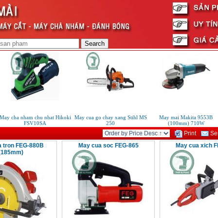
ay cha nham chu nhat Hikoki
May cua go chay xang Stihl MS
May mai Makita 9553B
FSV10SA
250
(100mm) 710W
Print
Sen
 tron FEG-880B
May cua soc FEG-865
May cua xich 
(185mm)