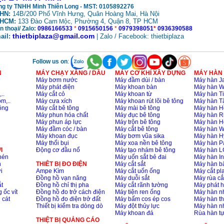
g ty TNHH Minh Thiên Long - MST: 0105892276
HN:
14B/200 Phố Vĩnh Hưng, Quân Hoàng Mai, Hà Nội
HCM:
133 Đào Cam
, Phường 4, Quận 8, TP HCM
Mộc
n thoại/ Zalo:
0986166533
*
0915650156
*
0979398051
*
0936390588
thietbiplaza@gmail.com
ail:
| Zalo / Facebook: thietbiplaza
Follow us on
:
N
MÁY CHẠY XĂNG / DẦU
MÁY CƠ KHÍ XÂY DỰNG
MÁY HÀN
Máy bơm nước
Máy đầm dùi / bàn
Máy hàn Ja
Máy phát điện
Máy khoan bàn
Máy hàn 
..
Máy cắt cỏ
Máy khoan từ
Máy hàn Ti
m,..
Máy cưa xích
Máy khoan rút lõi bê tông
Máy hàn T
ông
Máy cắt bê tông
Máy mài bê tông
Máy hàn H
Máy phun hóa chất
Máy đục bê tông
Máy hàn R
Máy phun áp lực
Máy trộn bê tông
Máy hàn H
Máy đầm cóc / bàn
Máy cắt bê tông
Máy hàn 
Máy khoan đục
Máy bơm vũa sika
Máy hàn H
Máy thổi bụi
Máy xoa nền bê tông
Máy hàn P
I
Động cơ đầu nổ
Máy tạo nhám bê tông
Máy hàn L
nén
Máy uốn sắt bẻ đai
Máy hàn I
n
THIÊT BỊ ĐO ĐIỆN
Máy cắt sắt
Máy hàn 
i
Ampe Kìm
Máy cắt uốn ống
Máy cắt p
Đồng hồ vạn năng
Máy duỗi sắt
Máy rùa cắ
t
Đồng hồ chỉ thị pha
Máy cắt rãnh tường
Máy phát 
 ốc vít
Đồng hồ đo trở cách điện
Máy tiện ren ống
Máy hàn 
 cát
Đồng hồ đo điện trở đất
Máy bấm cos ép cos
Máy hàn th
Thiết bị kiểm tra dòng dò
Máy đột thủy lực
Máy hàn n
Máy khoan đá
Rùa hàn t
THIỆT BỊ QUẢNG CÁO