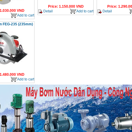
Price
:
1.150.000
VND
Price
:
1.290.0
1.030.000
VND
Detail
Add to cart
Detail
Add to cart
on FEG-235 (235mm)
1.480.000
VND
Add to cart