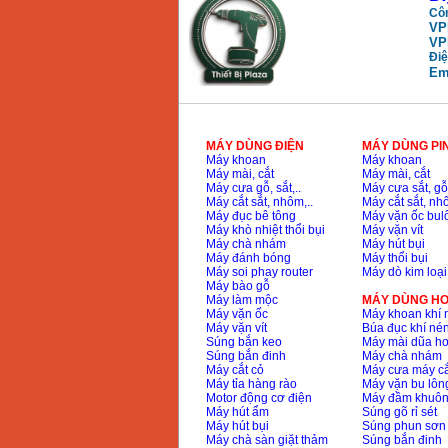
Côn
VP
May mai FEG-911A
VP
(100mm)
Điệ
Price
:
760000
VND
Em
May cat kim loai
plasma Hong ky
MÁY DÙNG ĐIỆN
MÁY DÙNG PI
Price
:
6000000
VND
Máy khoan
Máy khoan
Máy mài, cắt
Máy mài, cắt
Máy cưa gỗ, sắt,..
Máy cưa sắt, gỗ,
Máy cắt sắt, nhôm,..
Máy cắt sắt, nhô
May mai 2 da Hong
Máy đục bê tông
Máy vặn ốc bul
ky MB1/2HP (0.5HP)
Máy khò nhiệt thổi bụi
Máy vặn vít
Price
:
2250000
VND
Máy chà nhám
Máy hút bụi
Máy đánh bóng
Máy thổi bụi
Máy soi phay router
Máy dò kim loại
Máy bào gỗ
Máy làm mộc
MÁY DÙNG HƠ
Máy vặn ốc
Máy khoan khí 
Máy vặn vít
Búa đục khí né
Súng bắn keo
Máy mài dũa hơ
Súng bắn đinh
Máy chà nhám
Máy cắt cỏ
Máy cưa máy cắ
Máy tỉa hàng rào
Máy vặn bu lông
Motor động cơ điện
Máy đầm khuôn
Máy hút ẩm
Súng gõ rỉ sét
Máy hút bụi
Súng phun sơn
Máy chà sàn giặt thảm
Súng bắn đinh