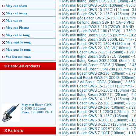
» Máy mài thẳng Bosch GGS 28LC (8mm) - 4
» Máy mài Bosch GWS 5-100 (100mm) - 850.
May cat nhom
» Máy mài Bosch GWS 15-125CI (125mm) - 3
May cat tuong
» Máy mài Bosch GWS 12-125CI (125mm) - 2
» Máy mài góc Bosch GWS 15-150 CI (150mm)
May cat co
» Máy mài bê tông Bosch GBR 14 CA - 0 VND
» Máy mài Bosch PWS 7-115 (720W) - 0 VND
May cat Plasma
» Máy mài Bosch PWS 7-100 (720W) - 1.750.
May cat be tong
» Máy mài thẳng Bosch GGS 6S (20mm) - 10.
» Máy mài thẳng Bosch GGS 3000L (25mm) - 
May mai be tong
» Máy mài Bosch GWS 21-180JH (180mm) - 4
» Máy mài Bosch GWS 22-180LVI (180mm) - 
May xoa be tong
» Máy mài Bosch GWS 7-125 (125mm) - 1.29
» Máy mài thẳng Bosch GGS 27LC (35mm) - 
Vat lieu mai mon
» Máy mài thẳng Bosch GGS 5000L (8mm) - 3
» Máy mài hai đá Bosch GBG 6 (150mm) - 2.
Best-Sell Products
» Máy mài hai đá Bosch GSM 200 (200mm) - 
» Máy mài Bosch GWS 20-230 (230mm) - 2.7
» Máy mài cắt Bosch GWS 24-300 IS (300mm)
» Máy mài 2 đá Bosch GBG8 (200mm) - 3.550
» Máy mài Bosch GWS 15-125CIH (125mm) - 
» Máy mài Bosch GWS 14-150CI (150mm) - 3
» Máy mài thẳng Bosch GGS 27L (25 mm) - 2
» Máy mài Bosch GWS 14-125CI (125mm) - 2
» Máy mài Bosch GWS 22-180 (180mm) - 2.5
May mai Bosch GWS
6-100S (100mm)
» Máy mài Bosch GWS 20-180 (180mm) - 2.3
Price
:
1251000
VND
» Máy mài Bosch GWS 11-125CI (125mm) - 2
» Máy mài Bosch GWS 10-125C (125mm) - 1.
» Máy mài Bosch GWS 8-100CE (100mm) - 1.
» Máy mài Bosch GWS 8-125C (125mm) - 1.3
» Máy mài Bosch GWS 7-100ET (100mm) - 1.
May mai Makita
Partners
9553B (100mm)
» Máy mài Bosch GWS 7-100T (100mm) - 1.1