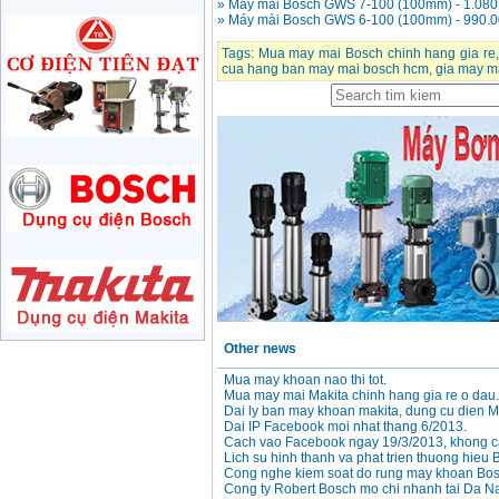
710W
» Máy mài Bosch GWS 7-100 (100mm) - 1.08
Price
:
1285000
VND
» Máy mài Bosch GWS 6-100 (100mm) - 990.
Tags:
Mua may mai Bosch chinh hang gia re
cua hang ban may mai bosch hcm
,
gia may m
May mai 180mm
Bosch GWS 2200-180
(2000W)
Price
:
3438000
VND
May mai 125mm
Makita 9558HN
(840W)
Price
:
1587000
VND
May mai Makita
GA4040 ( 100mm)
Price
:
2043000
VND
Other news
May mai hai da
150mm Bosch GBG
Mua may khoan nao thi tot.
35-15 (350W)
Price
:
2759000
VND
Mua may mai Makita chinh hang gia re o dau.
Dai ly ban may khoan makita, dung cu dien M
Dai IP Facebook moi nhat thang 6/2013.
Cach vao Facebook ngay 19/3/2013, khong ca
May mai cat da nang
Lich su hinh thanh va phat trien thuong hieu 
Makita TM3000C
Cong nghe kiem soat do rung may khoan Bos
(320W)
Price
:
2766000
VND
Cong ty Robert Bosch mo chi nhanh tai Da N