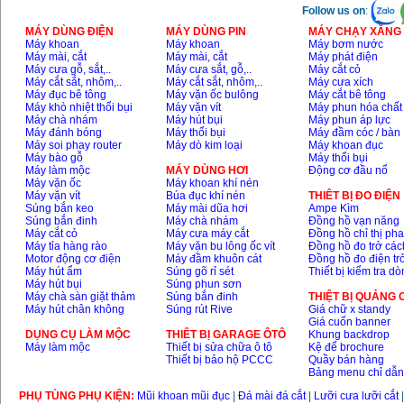
Follow us on
:
MÁY DÙNG ĐIỆN
MÁY DÙNG PIN
MÁY CHẠY XĂNG 
Máy khoan
Máy khoan
Máy bơm nước
Máy mài, cắt
Máy mài, cắt
Máy phát điện
Máy cưa gỗ, sắt,..
Máy cưa sắt, gỗ,..
Máy cắt cỏ
Máy cắt sắt, nhôm,..
Máy cắt sắt, nhôm,..
Máy cưa xích
Máy đục bê tông
Máy vặn ốc bulông
Máy cắt bê tông
Máy khò nhiệt thổi bụi
Máy vặn vít
Máy phun hóa chất
Máy chà nhám
Máy hút bụi
Máy phun áp lực
Máy đánh bóng
Máy thổi bụi
Máy đầm cóc / bàn
Máy soi phay router
Máy dò kim loại
Máy khoan đục
Máy bào gỗ
Máy thổi bụi
Máy làm mộc
MÁY DÙNG HƠI
Động cơ đầu nổ
Máy vặn ốc
Máy khoan khí nén
Máy vặn vít
Búa đục khí nén
THIÊT BỊ ĐO ĐIỆN
Súng bắn keo
Máy mài dũa hơi
Ampe Kìm
Súng bắn đinh
Máy chà nhám
Đồng hồ vạn năng
Máy cắt cỏ
Máy cưa máy cắt
Đồng hồ chỉ thị ph
Máy tỉa hàng rào
Máy vặn bu lông ốc vít
Đồng hồ đo trở các
Motor động cơ điện
Máy đầm khuôn cát
Đồng hồ đo điện tr
Máy hút ẩm
Súng gõ rỉ sét
Thiết bị kiểm tra d
Máy hút bụi
Súng phun sơn
Máy chà sàn giặt thảm
Súng bắn đinh
THIỆT BỊ QUẢNG
Máy hút chân không
Súng rút Rive
Giá chữ x standy
Giá cuốn banner
DỤNG CỤ LÀM MỘC
THIÊT BỊ GARAGE ÔTÔ
Khung backdrop
Máy làm mộc
Thiết bị sửa chữa ô tô
Kệ để brochure
Thiết bị bảo hộ PCCC
Quầy bán hàng
Bảng menu chỉ dẫ
PHỤ TÙNG PHỤ KIỆN:
Mũi khoan mũi đục
|
Đá mài đá cắt
|
Lưỡi cưa lưỡi cắt