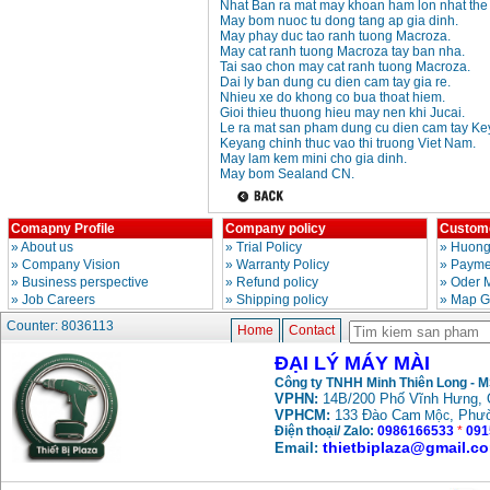
Nhat Ban ra mat may khoan ham lon nhat the 
May bom nuoc tu dong tang ap gia dinh.
May phay duc tao ranh tuong Macroza.
May mai FEG-911A
May cat ranh tuong Macroza tay ban nha.
(100mm)
Tai sao chon may cat ranh tuong Macroza.
Price
:
760000
VND
Dai ly ban dung cu dien cam tay gia re.
Nhieu xe do khong co bua thoat hiem.
Gioi thieu thuong hieu may nen khi Jucai.
Le ra mat san pham dung cu dien cam tay Ke
May cat kim loai
Keyang chinh thuc vao thi truong Viet Nam.
plasma Hong ky
May lam kem mini cho gia dinh.
Price
:
6000000
VND
May bom Sealand CN.
Comapny Profile
Company policy
Custome
May mai 2 da Hong
ky MB1/2HP (0.5HP)
»
About us
»
Trial Policy
»
Huong
Price
:
2250000
VND
»
Company Vision
»
Warranty Policy
»
Paymen
»
Business perspective
»
Refund policy
»
Oder 
»
Job Careers
»
Shipping policy
»
Map G
Counter: 8036113
Home
Contact
ĐẠI LÝ MÁY MÀI
Công ty TNHH Minh Thiên Long - 
VPHN:
14B/200 Phố Vĩnh Hưng, 
VPHCM:
133 Đào Cam
, Phư
Mộc
Điện thoại/ Zalo:
0986166533
*
091
thietbiplaza@gmail.c
Email: