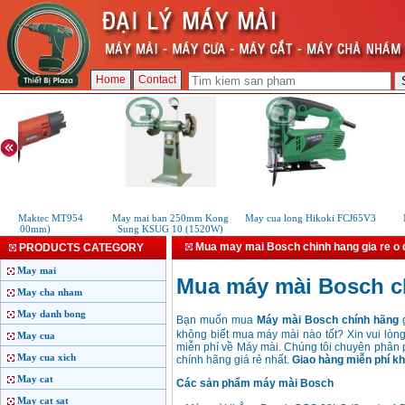
Home
Contact
ai Maktec MT954
May mai ban 250mm Kong
May cua long Hikoki FCJ65V3
M
(100mm)
Sung KSUG 10 (1520W)
Mua may mai Bosch chinh hang gia re o 
PRODUCTS CATEGORY
May mai
Mua máy mài Bosch ch
May cha nham
May danh bong
Bạn muốn mua
Máy mài Bosch chính hãng
g
không biết mua máy mài nào tốt? Xin vui lòn
May cua
miễn phí về Máy mài. Chúng tôi chuyên phân 
May cua xich
chính hãng giá rẻ nhất.
Giao hàng miễn phí kh
May cat
Các sản phẩm máy mài Bosch
May cat sat