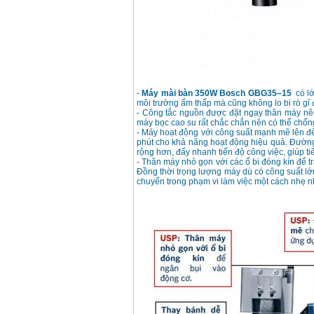
-
Máy mài bàn 350W Bosch GBG35–15
có lớ
môi trường ẩm thấp mà cũng không lo bị rò gỉ 
- Công tắc nguồn được đặt ngay thân máy nê
máy bọc cao su rất chắc chắn nên có thể chống 
- Máy hoạt động với công suất mạnh mẽ lên đế
phút cho khả năng hoạt động hiệu quả. Đường 
rộng hơn, đẩy nhanh tiến độ công việc, giúp ti
- Thân máy nhỏ gọn với các ổ bi đóng kín để t
Đồng thời trọng lượng máy dù có công suất lớ
chuyển trong phạm vi làm việc một cách nhẹ 