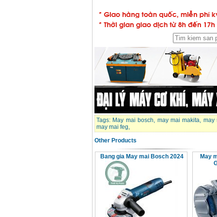
Tags:
May mai bosch
,
may mai makita
,
may 
may mai feg
,
Other Products
Bang gia May mai Bosch 2024
May m
G