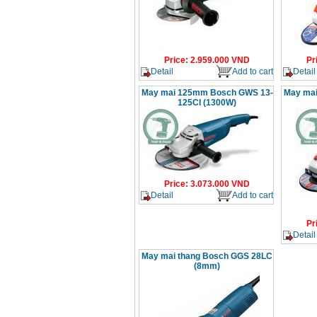
Price
:
2.959.000
VND
Pr
Detail
Add to cart
Detail
May mai 125mm Bosch GWS 13-
May ma
125CI (1300W)
Price
:
3.073.000
VND
Detail
Add to cart
Pr
Detail
May mai thang Bosch GGS 28LC
(8mm)