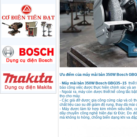
May mai 180mm
Bosch GWS 2200-180
(2000W)
Price
:
3438000
VND
May mai 125mm
Makita 9558HN
(840W)
Price
:
1587000
VND
May mai Makita
GA4040 ( 100mm)
Price
:
2043000
VND
Ưu điểm của máy mài bàn 350W Bosch GB
-
Máy mài bàn 350W Bosch GBG35–15
thiết 
bảo công việc được thực hiện chính xác và an
- Ngoài ra, máy còn được thiết kế công tắc bậ
May mai hai da
150mm Bosch GBG
thọ cho máy.
35-15 (350W)
- Các giá đỡ được gia công cứng cáp và có th
Price
:
2759000
VND
chất liệu cao su để giảm độ rung, thay đá mài 
- Máy được làm từ hợp kim nhôm siêu bền, có
dây chuyền công nghệ hiện đại từ Đức. Do đó t
mà không lo hỏng, chống biến dạng khi va đập 
May mai cat da nang
Makita TM3000C
(320W)
Price
:
2766000
VND