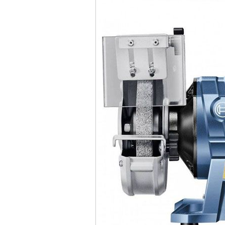
May mai FEG-911A
(100mm)
Price
:
760000
VND
May cat kim loai
plasma Hong ky
Price
:
6000000
VND
May mai 2 da Hong
ky MB1/2HP (0.5HP)
Price
:
2250000
VND