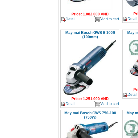
Pr
Price
:
1.082.000
VND
Detail
Detail
Add to cart
May mai Bosch GWS 6-100S
May m
(100mm)
Pr
Detail
Price
:
1.251.000
VND
Detail
Add to cart
May mai Bosch GWS 750-100
May m
(750W)