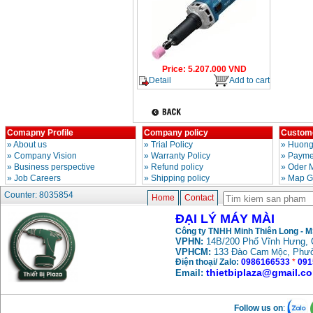
Price
:
5.207.000
VND
Detail
Add to cart
Comapny Profile
Company policy
Custome
»
About us
»
Trial Policy
»
Huong
»
Company Vision
»
Warranty Policy
»
Paymen
»
Business perspective
»
Refund policy
»
Oder 
»
Job Careers
»
Shipping policy
»
Map G
Counter: 8035854
Home
Contact
ĐẠI LÝ MÁY MÀI
Công ty TNHH Minh Thiên Long - 
VPHN:
14B/200 Phố Vĩnh Hưng, 
VPHCM:
133 Đào Cam
, Phư
Mộc
Điện thoại/ Zalo:
0986166533
*
091
thietbiplaza@gmail.c
Email:
Follow us on
: