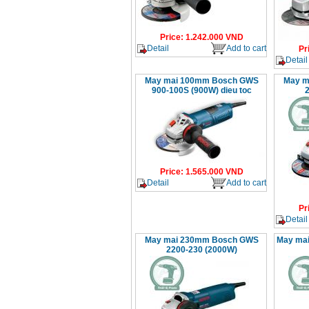
Price
:
1.242.000
VND
Detail
Add to cart
Pr
Detail
May mai 100mm Bosch GWS
May m
900-100S (900W) dieu toc
Price
:
1.565.000
VND
Detail
Add to cart
Pr
Detail
May mai 230mm Bosch GWS
May ma
2200-230 (2000W)