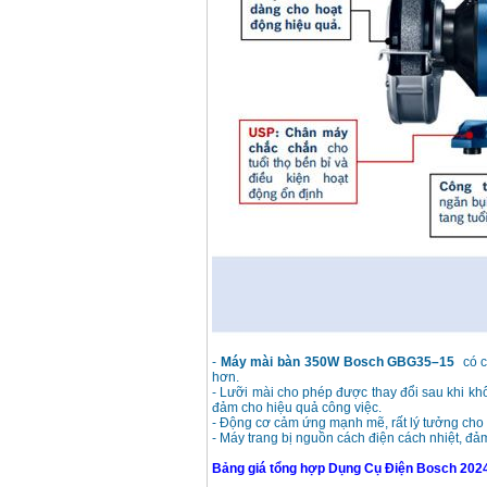
-
Máy mài bàn 350W Bosch GBG35–15
có c
hơn.
- Lưỡi mài cho phép được thay đổi sau khi kh
đảm cho hiệu quả công việc.
- Động cơ cảm ứng mạnh mẽ, rất lý tưởng cho 
- Máy trang bị nguồn cách điện cách nhiệt, đả
Bảng giá tổng hợp Dụng Cụ Điện Bosch 202