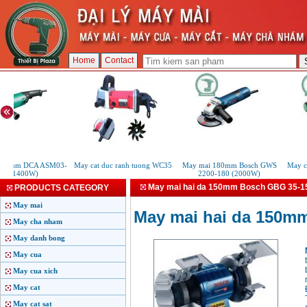
Home
Contact
50mm DCA ASM03-
May cat duc ranh tuong WC35
May mai 180mm Bosch GWS
May cat
 (1400W)
2200-180 (2000W)
May mai hai da 150mm Bosch GBG 35-1
PRODUCTS CATEGORY
May mai
May mai hai da 150m
May cha nham
May danh bong
May cua
May cua xich
May cat
May cat sat