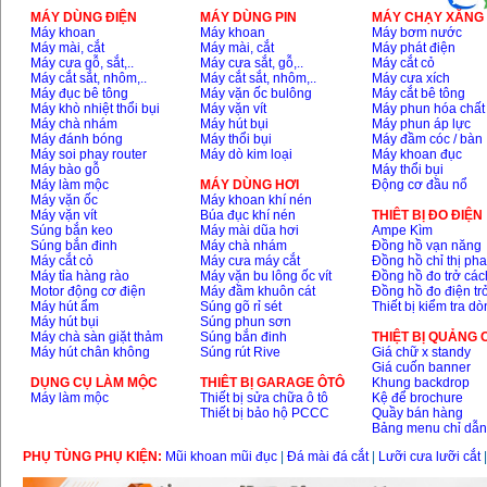
MÁY DÙNG ĐIỆN
MÁY DÙNG PIN
MÁY CHẠY XĂNG 
Máy khoan
Máy khoan
Máy bơm nước
Máy mài, cắt
Máy mài, cắt
Máy phát điện
Máy cưa gỗ, sắt,..
Máy cưa sắt, gỗ,..
Máy cắt cỏ
Máy cắt sắt, nhôm,..
Máy cắt sắt, nhôm,..
Máy cưa xích
Máy đục bê tông
Máy vặn ốc bulông
Máy cắt bê tông
Máy khò nhiệt thổi bụi
Máy vặn vít
Máy phun hóa chất
Máy chà nhám
Máy hút bụi
Máy phun áp lực
Máy đánh bóng
Máy thổi bụi
Máy đầm cóc / bàn
Máy soi phay router
Máy dò kim loại
Máy khoan đục
Máy bào gỗ
Máy thổi bụi
Máy làm mộc
MÁY DÙNG HƠI
Động cơ đầu nổ
Máy vặn ốc
Máy khoan khí nén
Máy vặn vít
Búa đục khí nén
THIÊT BỊ ĐO ĐIỆN
Súng bắn keo
Máy mài dũa hơi
Ampe Kìm
Súng bắn đinh
Máy chà nhám
Đồng hồ vạn năng
Máy cắt cỏ
Máy cưa máy cắt
Đồng hồ chỉ thị ph
Máy tỉa hàng rào
Máy vặn bu lông ốc vít
Đồng hồ đo trở các
Motor động cơ điện
Máy đầm khuôn cát
Đồng hồ đo điện tr
Máy hút ẩm
Súng gõ rỉ sét
Thiết bị kiểm tra d
Máy hút bụi
Súng phun sơn
Máy chà sàn giặt thảm
Súng bắn đinh
THIỆT BỊ QUẢNG
Máy hút chân không
Súng rút Rive
Giá chữ x standy
Giá cuốn banner
DỤNG CỤ LÀM MỘC
THIÊT BỊ GARAGE ÔTÔ
Khung backdrop
Máy làm mộc
Thiết bị sửa chữa ô tô
Kệ để brochure
Thiết bị bảo hộ PCCC
Quầy bán hàng
Bảng menu chỉ dẫ
PHỤ TÙNG PHỤ KIỆN:
Mũi khoan mũi đục
|
Đá mài đá cắt
|
Lưỡi cưa lưỡi cắt