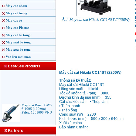
May cat nhom
May cat tuong
Ảnh May cat sat Hikoki CC14ST (2200W)
May cat co
May cat Plasma
May cat be tong
May mai be tong
May xoa be tong
Vat lieu mai mon
Best-Sell Products
Máy cắt sắt Hikoki CC14ST (2200W)
Thông số kỹ thuật:
Máy cắt sắt Hikoki CC14ST
Hãng sản xuất Hikoki
Tốc độ không tải (rpm) 3800
Đường kính đá mài (mm) 355
Cắt các kiểu sắt • Thép tấm
May mai Bosch GWS
• Thép thanh
6-100S (100mm)
• Thép ống
Price
:
1251000
VND
Công suất (W) 2200
Kích thước (mm) 590 x 300 x 640mm
Xuất xứ china
Bảo hành 6 tháng
May mai Makita
Partners
9553B (100mm)
710W