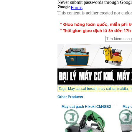
May mai FEG-911A
(100mm)
Price
:
760000
VND
May cat kim loai
plasma Hong ky
Price
:
6000000
VND
May mai 2 da Hong
ky MB1/2HP (0.5HP)
Price
:
2250000
VND
Tags:
May cat sat bosch
,
may cat sat makita
,
m
Other Products
May cat gach Hikoki CM4SB2
May c