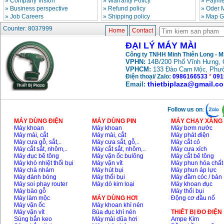
»
Company Vision
»
Warranty Policy
»
Paymen
»
Business perspective
»
Refund policy
»
Oder 
»
Job Careers
»
Shipping policy
»
Map G
Counter: 8037999
Home
Contact
ĐẠI LÝ MÁY MÀI
Công ty TNHH Minh Thiên Long - 
VPHN:
14B/200 Phố Vĩnh Hưng, 
VPHCM:
133 Đào Cam
, Phư
Mộc
Điện thoại/ Zalo:
0986166533
*
091
thietbiplaza@gmail.c
Email:
Follow us on
:
MÁY DÙNG ĐIỆN
MÁY DÙNG PIN
MÁY CHẠY XĂNG 
Máy khoan
Máy khoan
Máy bơm nước
Máy mài, cắt
Máy mài, cắt
Máy phát điện
Máy cưa gỗ, sắt,..
Máy cưa sắt, gỗ,..
Máy cắt cỏ
Máy cắt sắt, nhôm,..
Máy cắt sắt, nhôm,..
Máy cưa xích
Máy đục bê tông
Máy vặn ốc bulông
Máy cắt bê tông
Máy khò nhiệt thổi bụi
Máy vặn vít
Máy phun hóa chất
Máy chà nhám
Máy hút bụi
Máy phun áp lực
Máy đánh bóng
Máy thổi bụi
Máy đầm cóc / bàn
Máy soi phay router
Máy dò kim loại
Máy khoan đục
Máy bào gỗ
Máy thổi bụi
Máy làm mộc
MÁY DÙNG HƠI
Động cơ đầu nổ
Máy vặn ốc
Máy khoan khí nén
Máy vặn vít
Búa đục khí nén
THIÊT BỊ ĐO ĐIỆN
Súng bắn keo
Máy mài dũa hơi
Ampe Kìm