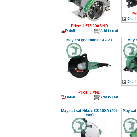
Pr
Detail
Price
:
1.575.000
VND
Detail
Add to cart
May cat goc Hikoki CC12Y
May 
Detail
Price
:
0
VND
Detail
Add to cart
May cat sat Hikoki CC16SA (405
May cat
mm)