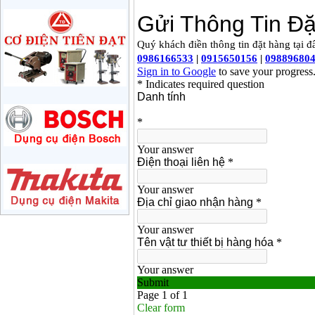
Price
:
1285000
VND
May mai 180mm
Bosch GWS 2200-180
(2000W)
Price
:
3438000
VND
May mai 125mm
Makita 9558HN
(840W)
Price
:
1587000
VND
May mai Makita
GA4040 ( 100mm)
Price
:
2043000
VND
May mai hai da
150mm Bosch GBG
35-15 (350W)
Price
:
2759000
VND
May mai cat da nang
Makita TM3000C
(320W)
Price
:
2766000
VND