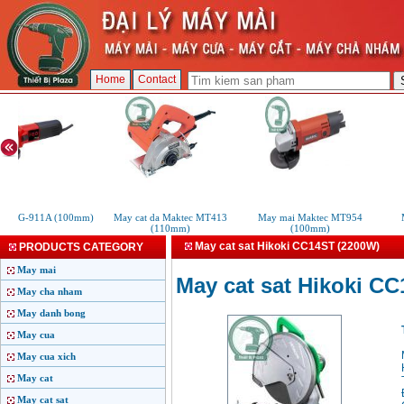
Home
Contact
 FEG-911A (100mm)
May cat da Maktec MT413
May mai Maktec MT954
M
(110mm)
(100mm)
May cat sat Hikoki CC14ST (2200W)
PRODUCTS CATEGORY
May mai
May cat sat Hikoki C
May cha nham
May danh bong
May cua
May cua xich
May cat
May cat sat