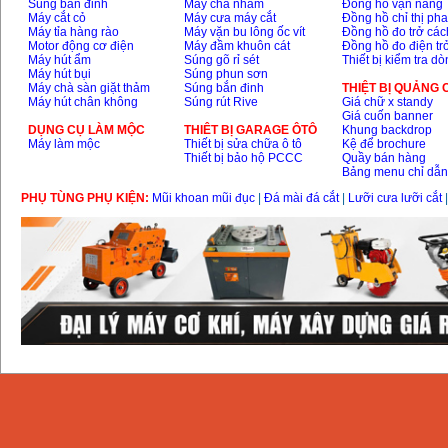
Súng bắn đinh
Máy chà nhám
Đồng hồ vạn năng
Máy cắt cỏ
Máy cưa máy cắt
Đồng hồ chỉ thị ph
Máy tỉa hàng rào
Máy vặn bu lông ốc vít
Đồng hồ đo trở các
Motor động cơ điện
Máy đầm khuôn cát
Đồng hồ đo điện tr
Máy hút ẩm
Súng gõ rỉ sét
Thiết bị kiểm tra d
Máy hút bụi
Súng phun sơn
Máy chà sàn giặt thảm
Súng bắn đinh
THIỆT BỊ QUẢNG
Máy hút chân không
Súng rút Rive
Giá chữ x standy
Giá cuốn banner
DỤNG CỤ LÀM MỘC
THIÊT BỊ GARAGE ÔTÔ
Khung backdrop
Máy làm mộc
Thiết bị sửa chữa ô tô
Kệ để brochure
Thiết bị bảo hộ PCCC
Quầy bán hàng
Bảng menu chỉ dẫ
PHỤ TÙNG PHỤ KIỆN:
Mũi khoan mũi đục
|
Đá mài đá cắt
|
Lưỡi cưa lưỡi cắt