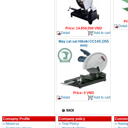
Pr
Detail
Price
:
14.850.000
VND
Detail
Add to cart
May cat sat Hikoki CC14S (355
mm)
Price
:
0
VND
Detail
Add to cart
Comapny Profile
Company policy
Custome
»
About us
»
Trial Policy
»
Huong