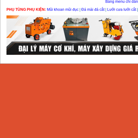
Bảng menu chỉ dẫ
PHỤ TÙNG PHỤ KIỆN:
Mũi khoan mũi đục
|
Đá mài đá cắt
|
Lưỡi cưa lưỡi cắt