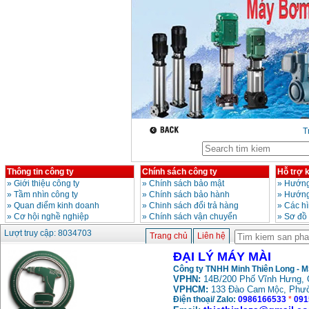
Máy mài FEG-911A
(100mm)
Giá
:
760000
VND
Máy cắt kim loại
plasma Hồng ký
Giá
:
6000000
VND
T
Máy mài 2 đá Hồng
ký MB1/2HP (0.5HP)
Giá
:
2250000
VND
Thông tin công ty
Chính sách công ty
Hỗ trợ 
»
Giới thiệu công ty
»
Chính sách bảo mật
»
Hướng
»
Tầm nhìn công ty
»
Chính sách bảo hành
»
Hướng
»
Quan điểm kinh doanh
»
Chinh sách đổi trả hàng
»
Các h
»
Cơ hội nghề nghiệp
»
Chính sách vận chuyển
»
Sơ đồ
Lượt truy cập: 8034703
Trang chủ
Liên hệ
ĐẠI LÝ MÁY MÀI
Công ty TNHH Minh Thiên Long - 
VPHN:
14B/200 Phố Vĩnh Hưng, 
VPHCM:
133 Đào Cam
, Phư
Mộc
Điện thoại/ Zalo:
0986166533
*
091