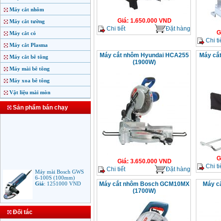
Máy cắt nhôm
Giá
:
1.650.000
VND
Máy cắt tường
Chi tiết
Đặt hàng
G
Máy cắt cỏ
Chi ti
Máy cắt Plasma
Máy cắt nhôm Hyundai HCA255
Máy cắ
Máy cắt bê tông
(1900W)
Máy mài bê tông
Máy xoa bê tông
Vật liệu mài mòn
Sản phẩm bán chạy
G
Giá
:
3.650.000
VND
Chi ti
Chi tiết
Đặt hàng
Máy mài Bosch GWS
6-100S (100mm)
Giá
:
1251000
VND
Máy cắt nhôm Bosch GCM10MX
Máy c
(1700W)
Máy mài Makita
Đối tác
9553B (100mm)