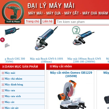
Trang chủ
Liên hệ
t xốp Bosch GSG 300
Máy mài Bosch GWS 6-100S
Máy mài 180mm Bosch GWS
Má
(350W)
(100mm)
2200-180 (2000W)
S
Máy cắt nhôm
DANH MỤC SẢN PHẨM
Máy cắt nhôm Gomes GB1229
Máy
Máy mài
(1650W)
Máy chà nhám
Máy đánh bóng
Máy cưa
Máy cưa xích
Máy cắt
Máy cắt sắt