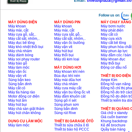
thietbiplaza@gmail.c
Email:
Follow us on
:
MÁY DÙNG ĐIỆN
MÁY DÙNG PIN
MÁY CHẠY XĂNG 
Máy khoan
Máy khoan
Máy bơm nước
Máy mài, cắt
Máy mài, cắt
Máy phát điện
Máy cưa gỗ, sắt,..
Máy cưa sắt, gỗ,..
Máy cắt cỏ
Máy cắt sắt, nhôm,..
Máy cắt sắt, nhôm,..
Máy cưa xích
Máy đục bê tông
Máy vặn ốc bulông
Máy cắt bê tông
Máy khò nhiệt thổi bụi
Máy vặn vít
Máy phun hóa chất
Máy chà nhám
Máy hút bụi
Máy phun áp lực
Máy đánh bóng
Máy thổi bụi
Máy đầm cóc / bàn
Máy soi phay router
Máy dò kim loại
Máy khoan đục
Máy bào gỗ
Máy thổi bụi
Máy làm mộc
MÁY DÙNG HƠI
Động cơ đầu nổ
Máy vặn ốc
Máy khoan khí nén
Máy vặn vít
Búa đục khí nén
THIÊT BỊ ĐO ĐIỆN
Súng bắn keo
Máy mài dũa hơi
Ampe Kìm
Súng bắn đinh
Máy chà nhám
Đồng hồ vạn năng
Máy cắt cỏ
Máy cưa máy cắt
Đồng hồ chỉ thị ph
Máy tỉa hàng rào
Máy vặn bu lông ốc vít
Đồng hồ đo trở các
Motor động cơ điện
Máy đầm khuôn cát
Đồng hồ đo điện tr
Máy hút ẩm
Súng gõ rỉ sét
Thiết bị kiểm tra d
Máy hút bụi
Súng phun sơn
Máy chà sàn giặt thảm
Súng bắn đinh
THIỆT BỊ QUẢNG
Máy hút chân không
Súng rút Rive
Giá chữ x standy
Giá cuốn banner
DỤNG CỤ LÀM MỘC
THIÊT BỊ GARAGE ÔTÔ
Khung backdrop
Máy làm mộc
Thiết bị sửa chữa ô tô
Kệ để brochure
Thiết bị bảo hộ PCCC
Quầy bán hàng