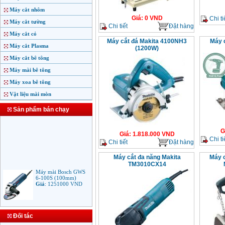
Máy cắt nhôm
Giá
:
0
VND
Chi ti
Máy cắt tường
Chi tiết
Đặt hàng
Máy cắt cỏ
Máy cắt đá Makita 4100NH3
Máy 
Máy cắt Plasma
(1200W)
Máy cắt bê tông
Máy mài bê tông
Máy xoa bê tông
Vật liệu mài mòn
Sản phẩm bán chạy
G
Giá
:
1.818.000
VND
Chi ti
Chi tiết
Đặt hàng
Máy cắt đa năng Makita
Máy 
TM3010CX14
Máy mài Bosch GWS
6-100S (100mm)
Giá
:
1251000
VND
Máy mài Makita
Đối tác
9553B (100mm)
710W