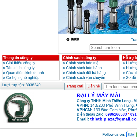
Tr
Thông tin công ty
Chính sách công ty
Hỗ trợ 
»
Giới thiệu công ty
»
Chính sách bảo mật
»
Hướng
»
Tầm nhìn công ty
»
Chính sách bảo hành
»
Hướng
»
Quan điểm kinh doanh
»
Chinh sách đổi trả hàng
»
Các h
»
Cơ hội nghề nghiệp
»
Chính sách vận chuyển
»
Sơ đồ
Lượt truy cập: 8038240
Trang chủ
Liên hệ
ĐẠI LÝ MÁY MÀI
Công ty TNHH Minh Thiên Long - 
VPHN:
14B/200 Phố Vĩnh Hưng, 
VPHCM:
133 Đào Cam
, Phư
Mộc
Điện thoại/ Zalo:
0986166533
*
091
thietbiplaza@gmail.c
Email:
Follow us on
: