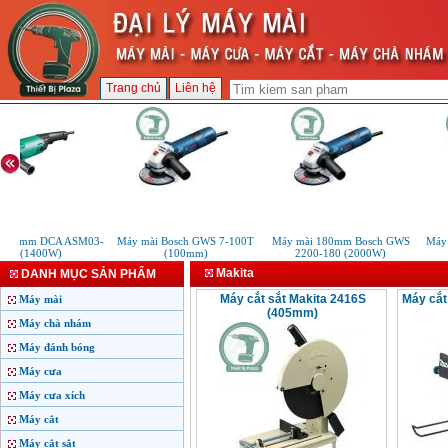
Trang chủ
Liên hệ
 150mm DCA ASM03-
Máy mài Bosch GWS 7-100T
Máy mài 180mm Bosch GWS
Máy 
150 (1400W)
(100mm)
2200-180 (2000W)
Makita
DANH MỤC SẢN PHẨM
Máy cắt sắt Makita 2416S
Máy cắt
Máy mài
(405mm)
Máy chà nhám
Máy đánh bóng
Máy cưa
Máy cưa xích
Máy cắt
Máy cắt sắt