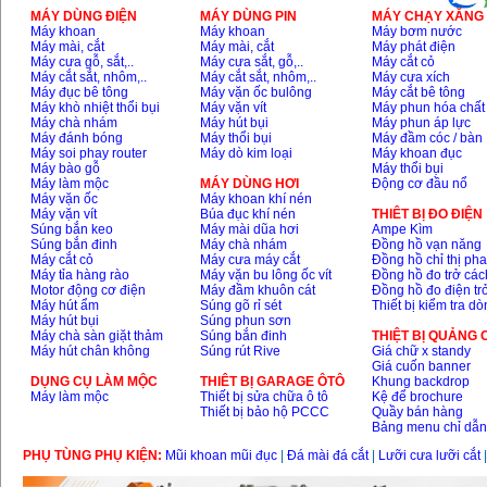
MÁY DÙNG ĐIỆN
MÁY DÙNG PIN
MÁY CHẠY XĂNG 
Máy khoan
Máy khoan
Máy bơm nước
Máy mài, cắt
Máy mài, cắt
Máy phát điện
Máy cưa gỗ, sắt,..
Máy cưa sắt, gỗ,..
Máy cắt cỏ
Máy cắt sắt, nhôm,..
Máy cắt sắt, nhôm,..
Máy cưa xích
Máy đục bê tông
Máy vặn ốc bulông
Máy cắt bê tông
Máy khò nhiệt thổi bụi
Máy vặn vít
Máy phun hóa chất
Máy chà nhám
Máy hút bụi
Máy phun áp lực
Máy đánh bóng
Máy thổi bụi
Máy đầm cóc / bàn
Máy soi phay router
Máy dò kim loại
Máy khoan đục
Máy bào gỗ
Máy thổi bụi
Máy làm mộc
MÁY DÙNG HƠI
Động cơ đầu nổ
Máy vặn ốc
Máy khoan khí nén
Máy vặn vít
Búa đục khí nén
THIÊT BỊ ĐO ĐIỆN
Súng bắn keo
Máy mài dũa hơi
Ampe Kìm
Súng bắn đinh
Máy chà nhám
Đồng hồ vạn năng
Máy cắt cỏ
Máy cưa máy cắt
Đồng hồ chỉ thị ph
Máy tỉa hàng rào
Máy vặn bu lông ốc vít
Đồng hồ đo trở các
Motor động cơ điện
Máy đầm khuôn cát
Đồng hồ đo điện tr
Máy hút ẩm
Súng gõ rỉ sét
Thiết bị kiểm tra d
Máy hút bụi
Súng phun sơn
Máy chà sàn giặt thảm
Súng bắn đinh
THIỆT BỊ QUẢNG
Máy hút chân không
Súng rút Rive
Giá chữ x standy
Giá cuốn banner
DỤNG CỤ LÀM MỘC
THIÊT BỊ GARAGE ÔTÔ
Khung backdrop
Máy làm mộc
Thiết bị sửa chữa ô tô
Kệ để brochure
Thiết bị bảo hộ PCCC
Quầy bán hàng
Bảng menu chỉ dẫ
PHỤ TÙNG PHỤ KIỆN:
Mũi khoan mũi đục
|
Đá mài đá cắt
|
Lưỡi cưa lưỡi cắt