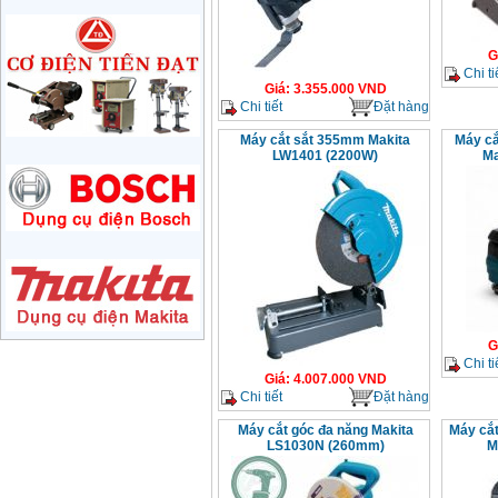
Giá
:
1285000
VND
G
Máy mài 180mm
Chi ti
Bosch GWS 2200-180
Giá
:
3.355.000
VND
(2000W)
Chi tiết
Đặt hàng
Giá
:
3438000
VND
Máy cắt sắt 355mm Makita
Máy cắ
LW1401 (2200W)
Ma
Máy mài 125mm
Makita 9558HN
(840W)
Giá
:
1587000
VND
Máy mài Makita
GA4040 (100mm)
Giá
:
2043000
VND
G
Máy mài hai đá
Chi ti
150mm Bosch GBG
35-15 (350W)
Giá
:
4.007.000
VND
Giá
:
2759000
VND
Chi tiết
Đặt hàng
Máy cắt góc đa năng Makita
Máy cắt
Máy mài cắt đa năng
LS1030N (260mm)
M
Makita TM3000C
(320W)
Giá
:
2766000
VND