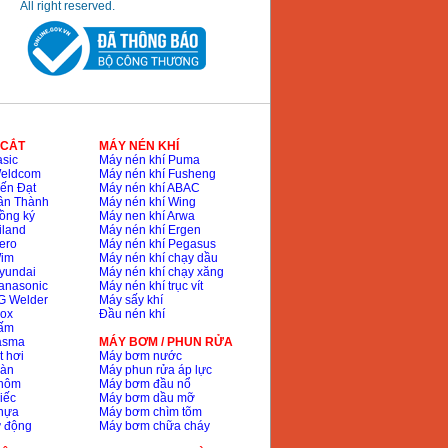
All right reserved.
 CẮT
MÁY NÉN KHÍ
sic
Máy nén khí Puma
Weldcom
Máy nén khí Fusheng
ến Đạt
Máy nén khí ABAC
ân Thành
Máy nén khí Wing
ồng ký
Máy nen khí Arwa
iland
Máy nén khí Ergen
ero
Máy nén khí Pegasus
Wim
Máy nén khí chạy dầu
yundai
Máy nén khí chạy xăng
anasonic
Máy nén khí trục vít
G Welder
Máy sấy khí
nox
Đầu nén khí
bấm
lasma
MÁY BƠM / PHUN RỬA
t hơi
Máy bơm nước
hàn
Máy phun rửa áp lực
nhôm
Máy bơm đầu nổ
iếc
Máy bơm dầu mỡ
hựa
Máy bơm chìm tõm
ự động
Máy bơm chữa cháy