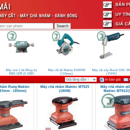
Máy mài 2 đá Hồng ký
Máy cắt đá Makita 4100NH
Máy cắt xốp Bosch GSG 300
MB1/2HP (0.5HP)
(110mm)
(350W)
In báo giá
G
nhám Rung Maktec
Máy chà nhám Maktec MT925
Máy chà nhám qũy
(93mm - 185mm)
(180W)
Maktec MT922