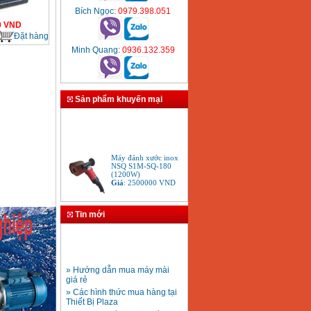
Bích Ngọc
: 0979.398.051
0
VND
Đặt hàng
Minh Quang
: 0936.132.359
Sản phẩm khuyến mại
Máy đánh xước inox
NSQ S1M-SQ-180
(1200W)
Giá
:
2500000
VND
Máy mài Bosch GWS
Tin mới
6-100S (100mm)
Giá
:
1251000
VND
» Hướng dẫn mua máy mài
Máy mài 180mm
giá rẻ
Bosch GWS 2200-180
» Các hình thức mua hàng tại
(2000W)
Giá
:
3438000
VND
Thiết Bị Plaza
» Phương thức thanh toán tại