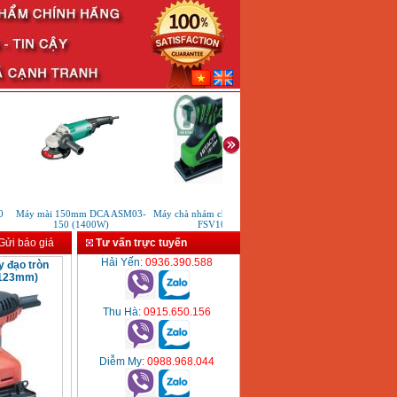
Máy mài 150mm DCA ASM03-
Máy chà nhám chữ nhật Hikoki
Máy cưa đĩa Gomes GB-
150 (1400W)
FSV10SA
ửi báo giá
Tư vấn trực tuyến
Hải Yến
: 0936.390.588
 đạo tròn
(123mm)
Thu Hà
: 0915.650.156
Diễm My
: 0988.968.044