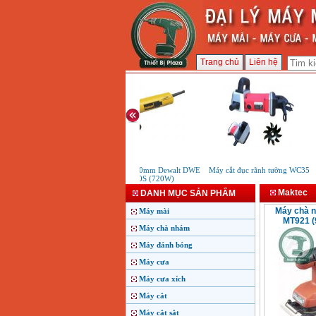
Trang chủ
Liên hệ
Máy mài 100mm Dewalt DWE
Máy cắt đục rãnh tường WC35
8100S (720W)
Maktec
DANH MỤC SẢN PHẨM
Máy chà 
Máy mài
MT921 
Máy chà nhám
Máy đánh bóng
Máy cưa
Máy cưa xích
Máy cắt
Máy cắt sắt