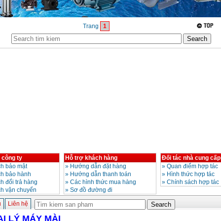
Trang
1
 công ty
Hỗ trợ khách hàng
Đối tác nhà cung cấp
h bảo mật
»
Hướng dẫn đặt hàng
»
Quan điểm hợp tác
ch bảo hành
»
Hướng dẫn thanh toán
»
Hình thức hợp tác
h đổi trả hàng
»
Các hình thức mua hàng
»
Chính sách hợp tác
ch vận chuyển
»
Sơ đồ đường đi
ủ
Liên hệ
ẠI LÝ MÁY MÀI