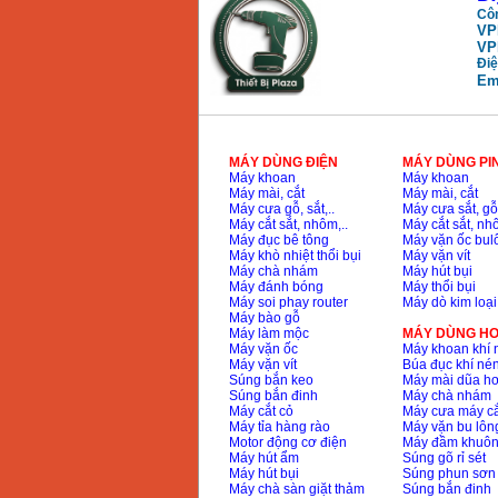
Côn
VP
Máy mài FEG-911A
VP
(100mm)
Điệ
Giá
:
760000
VND
Em
Máy cắt kim loại
plasma Hồng ký
MÁY DÙNG ĐIỆN
MÁY DÙNG PI
Giá
:
6000000
VND
Máy khoan
Máy khoan
Máy mài, cắt
Máy mài, cắt
Máy cưa gỗ, sắt,..
Máy cưa sắt, gỗ,
Máy cắt sắt, nhôm,..
Máy cắt sắt, nhô
Máy mài 2 đá Hồng
Máy đục bê tông
Máy vặn ốc bul
ký MB1/2HP (0.5HP)
Máy khò nhiệt thổi bụi
Máy vặn vít
Giá
:
2250000
VND
Máy chà nhám
Máy hút bụi
Máy đánh bóng
Máy thổi bụi
Máy soi phay router
Máy dò kim loại
Máy bào gỗ
Máy làm mộc
MÁY DÙNG HƠ
Máy vặn ốc
Máy khoan khí 
Máy vặn vít
Búa đục khí né
Súng bắn keo
Máy mài dũa hơ
Súng bắn đinh
Máy chà nhám
Máy cắt cỏ
Máy cưa máy cắ
Máy tỉa hàng rào
Máy vặn bu lông
Motor động cơ điện
Máy đầm khuôn
Máy hút ẩm
Súng gõ rỉ sét
Máy hút bụi
Súng phun sơn
Máy chà sàn giặt thảm
Súng bắn đinh