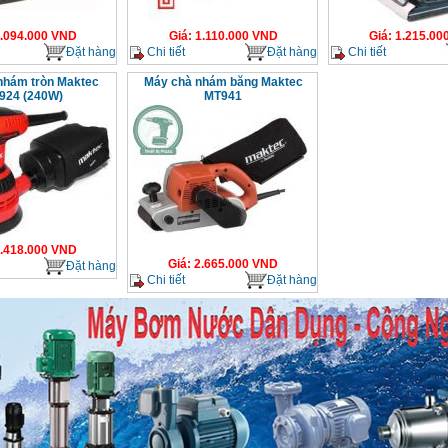
.094.000
VND
Giá
:
1.110.000
VND
Giá
:
1.215.00
Đặt hàng
Chi tiết
Đặt hàng
Chi tiết
nhám tròn Maktec
Máy chà nhám băng Maktec
924 (240W)
MT941
.418.000
VND
Giá
:
2.665.000
VND
Đặt hàng
Chi tiết
Đặt hàng