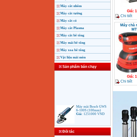
Máy cắt nhôm
Giá
:
1
Máy cắt tường
Chi tiết
Máy cắt cỏ
Máy chà 
Máy cắt Plasma
MT
Máy cắt bê tông
Máy mài bê tông
Máy xoa bê tông
Vật liệu mài mòn
Sản phẩm bán chạy
Giá
:
1
Chi tiết
Máy mài Bosch GWS
6-100S (100mm)
Giá
:
1251000
VND
Máy mài Makita
Đối tác
9553B (100mm)