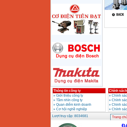
710W
Giá
:
1285000
VND
Máy mài 180mm
Bosch GWS 2200-180
(2000W)
Giá
:
3438000
VND
Máy mài 125mm
Makita 9558HN
(840W)
Giá
:
1587000
VND
Máy mài Makita
GA4040 (100mm)
Giá
:
2043000
VND
Máy mài hai đá
Thông tin công ty
Chính sách
150mm Bosch GBG
»
Giới thiệu công ty
»
Chính sác
35-15 (350W)
»
Tầm nhìn công ty
»
Chính sá
Giá
:
2759000
VND
»
Quan điểm kinh doanh
»
Chinh sác
»
Cơ hội nghề nghiệp
»
Chính sá
Máy mài cắt đa năng
Lượt truy cập: 8034681
Trang ch
Makita TM3000C
(320W)
Giá
:
2766000
VND
Đ