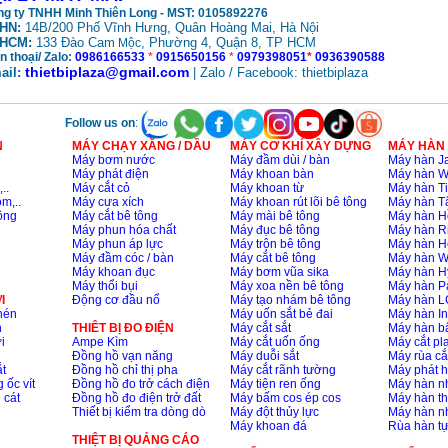
g ty TNHH Minh Thiên Long - MST: 0105892276
HN:
14B/200 Phố Vĩnh Hưng, Quân Hoàng Mai, Hà Nội
HCM:
133 Đào Cam
, Phường 4, Quận 8, TP HCM
Mộc
n thoại/ Zalo:
0986166533
*
0915650156
*
0979398051
*
0936390588
thietbiplaza@gmail.com
ail:
| Zalo / Facebook: thietbiplaza
Follow us on
:
N
MÁY CHẠY XĂNG / DẦU
MÁY CƠ KHÍ XÂY DỰNG
MÁY HÀN
Máy bơm nước
Máy đầm dùi / bàn
Máy hàn Ja
Máy phát điện
Máy khoan bàn
Máy hàn 
..
Máy cắt cỏ
Máy khoan từ
Máy hàn Ti
m,..
Máy cưa xích
Máy khoan rút lõi bê tông
Máy hàn T
ông
Máy cắt bê tông
Máy mài bê tông
Máy hàn H
Máy phun hóa chất
Máy đục bê tông
Máy hàn R
Máy phun áp lực
Máy trộn bê tông
Máy hàn H
Máy đầm cóc / bàn
Máy cắt bê tông
Máy hàn 
Máy khoan đục
Máy bơm vũa sika
Máy hàn H
Máy thổi bụi
Máy xoa nền bê tông
Máy hàn P
I
Động cơ đầu nổ
Máy tạo nhám bê tông
Máy hàn L
nén
Máy uốn sắt bẻ đai
Máy hàn I
n
THIÊT BỊ ĐO ĐIỆN
Máy cắt sắt
Máy hàn 
i
Ampe Kìm
Máy cắt uốn ống
Máy cắt p
Đồng hồ vạn năng
Máy duỗi sắt
Máy rùa cắ
t
Đồng hồ chỉ thị pha
Máy cắt rãnh tường
Máy phát 
 ốc vít
Đồng hồ đo trở cách điện
Máy tiện ren ống
Máy hàn 
 cát
Đồng hồ đo điện trở đất
Máy bấm cos ép cos
Máy hàn th
Thiết bị kiểm tra dòng dò
Máy đột thủy lực
Máy hàn n
Máy khoan đá
Rùa hàn t
THIỆT BỊ QUẢNG CÁO