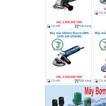
Máy mài FEG-911A
G
(100mm)
Chi ti
Giá
:
760000
VND
Giá
:
2.959.000
VND
Chi tiết
Đặt hàng
Máy cắt kim loại
plasma Hồng ký
Máy mài 180mm Bosch GWS
Máy mà
Giá
:
6000000
VND
2200-180 (2000W)
Máy mài 2 đá Hồng
ký MB1/2HP (0.5HP)
Giá
:
2250000
VND
Giá
:
3.438.000
VND
G
Chi tiết
Đặt hàng
Chi ti