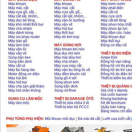
Máy khoan
Máy khoan
Máy bơm nước
Máy mài, cắt
Máy mài, cắt
Máy phát điện
Máy cưa gỗ, sắt,..
Máy cưa sắt, gỗ,..
Máy cắt cỏ
Máy cắt sắt, nhôm,..
Máy cắt sắt, nhôm,..
Máy cưa xích
Máy đục bê tông
Máy vặn ốc bulông
Máy cắt bê tông
Máy khò nhiệt thổi bụi
Máy vặn vít
Máy phun hóa chất
Máy chà nhám
Máy hút bụi
Máy phun áp lực
Máy đánh bóng
Máy thổi bụi
Máy đầm cóc / bàn
Máy soi phay router
Máy dò kim loại
Máy khoan đục
Máy bào gỗ
Máy thổi bụi
Máy làm mộc
MÁY DÙNG HƠI
Động cơ đầu nổ
Máy vặn ốc
Máy khoan khí nén
Máy vặn vít
Búa đục khí nén
THIÊT BỊ ĐO ĐIỆN
Súng bắn keo
Máy mài dũa hơi
Ampe Kìm
Súng bắn đinh
Máy chà nhám
Đồng hồ vạn năng
Máy cắt cỏ
Máy cưa máy cắt
Đồng hồ chỉ thị ph
Máy tỉa hàng rào
Máy vặn bu lông ốc vít
Đồng hồ đo trở các
Motor động cơ điện
Máy đầm khuôn cát
Đồng hồ đo điện tr
Máy hút ẩm
Súng gõ rỉ sét
Thiết bị kiểm tra d
Máy hút bụi
Súng phun sơn
Máy chà sàn giặt thảm
Súng bắn đinh
THIỆT BỊ QUẢNG
Máy hút chân không
Súng rút Rive
Giá chữ x standy
Giá cuốn banner
DỤNG CỤ LÀM MỘC
THIÊT BỊ GARAGE ÔTÔ
Khung backdrop
Máy làm mộc
Thiết bị sửa chữa ô tô
Kệ để brochure
Thiết bị bảo hộ PCCC
Quầy bán hàng
Bảng menu chỉ dẫ
PHỤ TÙNG PHỤ KIỆN:
Mũi khoan mũi đục
|
Đá mài đá cắt
|
Lưỡi cưa lưỡi cắt