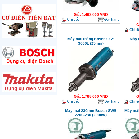
Giá
:
1285000
VND
Giá
:
1.462.000
VND
Máy mài 180mm
Chi tiết
Đặt hàng
Bosch GWS 2200-180
G
(2000W)
Chi ti
Giá
:
3438000
VND
Máy mài thẳng Bosch GGS
Máy 
3000L (25mm)
Máy mài 125mm
Makita 9558HN
(840W)
Giá
:
1587000
VND
Máy mài Makita
GA4040 (100mm)
Giá
:
2043000
VND
Giá
:
1.788.000
VND
G
Máy mài hai đá
Chi tiết
Đặt hàng
Chi ti
150mm Bosch GBG
35-15 (350W)
Giá
:
2759000
VND
Máy mài 230mm Bosch GWS
Máy mà
2200-230 (2000W)
Máy mài cắt đa năng
Makita TM3000C
(320W)
Giá
:
2766000
VND