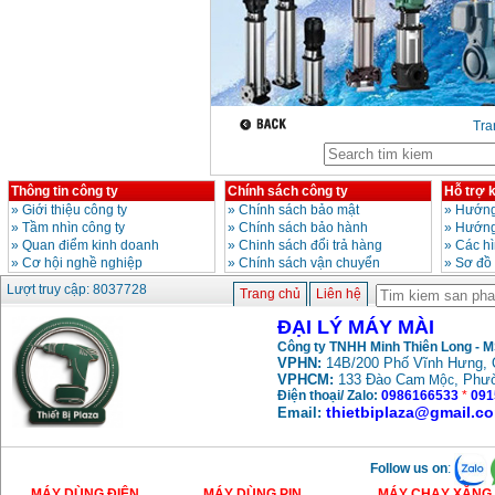
Tr
Thông tin công ty
Chính sách công ty
Hỗ trợ 
»
Giới thiệu công ty
»
Chính sách bảo mật
»
Hướng
»
Tầm nhìn công ty
»
Chính sách bảo hành
»
Hướng
»
Quan điểm kinh doanh
»
Chinh sách đổi trả hàng
»
Các h
»
Cơ hội nghề nghiệp
»
Chính sách vận chuyển
»
Sơ đồ
Lượt truy cập: 8037728
Trang chủ
Liên hệ
ĐẠI LÝ MÁY MÀI
Công ty TNHH Minh Thiên Long - 
VPHN:
14B/200 Phố Vĩnh Hưng, 
VPHCM:
133 Đào Cam
, Phư
Mộc
Điện thoại/ Zalo:
0986166533
*
091
thietbiplaza@gmail.c
Email:
Follow us on
:
MÁY DÙNG ĐIỆN
MÁY DÙNG PIN
MÁY CHẠY XĂNG 