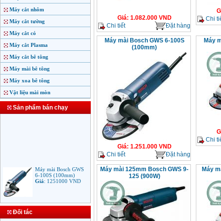
Máy cắt nhôm
G
Giá
:
1.082.000
VND
Chi ti
Máy cắt tường
Chi tiết
Đặt hàng
Máy cắt cỏ
Máy mài Bosch GWS 6-100S
Máy m
Máy cắt Plasma
(100mm)
Máy cắt bê tông
Máy mài bê tông
Máy xoa bê tông
Vật liệu mài mòn
Sản phẩm bán chạy
G
Chi ti
Giá
:
1.251.000
VND
Chi tiết
Đặt hàng
Máy mài Bosch GWS
Máy mài 125mm Bosch GWS 9-
Máy m
6-100S (100mm)
125 (900W)
Giá
:
1251000
VND
Máy mài Makita
Đối tác
9553B (100mm)
710W