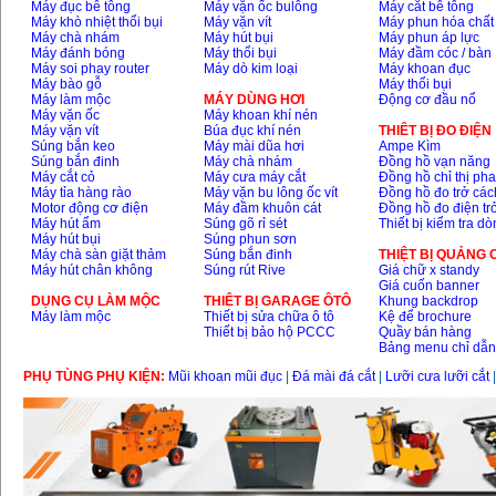
Máy đục bê tông
Máy vặn ốc bulông
Máy cắt bê tông
Máy khò nhiệt thổi bụi
Máy vặn vít
Máy phun hóa chất
Máy chà nhám
Máy hút bụi
Máy phun áp lực
Máy đánh bóng
Máy thổi bụi
Máy đầm cóc / bàn
Máy soi phay router
Máy dò kim loại
Máy khoan đục
Máy bào gỗ
Máy thổi bụi
Máy làm mộc
MÁY DÙNG HƠI
Động cơ đầu nổ
Máy vặn ốc
Máy khoan khí nén
Máy vặn vít
Búa đục khí nén
THIÊT BỊ ĐO ĐIỆN
Súng bắn keo
Máy mài dũa hơi
Ampe Kìm
Súng bắn đinh
Máy chà nhám
Đồng hồ vạn năng
Máy cắt cỏ
Máy cưa máy cắt
Đồng hồ chỉ thị ph
Máy tỉa hàng rào
Máy vặn bu lông ốc vít
Đồng hồ đo trở các
Motor động cơ điện
Máy đầm khuôn cát
Đồng hồ đo điện tr
Máy hút ẩm
Súng gõ rỉ sét
Thiết bị kiểm tra d
Máy hút bụi
Súng phun sơn
Máy chà sàn giặt thảm
Súng bắn đinh
THIỆT BỊ QUẢNG
Máy hút chân không
Súng rút Rive
Giá chữ x standy
Giá cuốn banner
DỤNG CỤ LÀM MỘC
THIÊT BỊ GARAGE ÔTÔ
Khung backdrop
Máy làm mộc
Thiết bị sửa chữa ô tô
Kệ để brochure
Thiết bị bảo hộ PCCC
Quầy bán hàng
Bảng menu chỉ dẫ
PHỤ TÙNG PHỤ KIỆN:
Mũi khoan mũi đục
|
Đá mài đá cắt
|
Lưỡi cưa lưỡi cắt