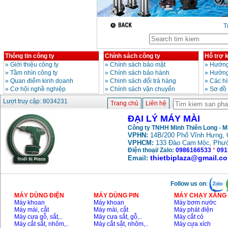
Máy mài FEG-911A
(100mm)
T
Giá
:
760000
VND
Thông tin công ty
Chính sách công ty
Hỗ trợ 
Máy cắt kim loại
»
Giới thiệu công ty
»
Chính sách bảo mật
»
Hướng
plasma Hồng ký
»
Tầm nhìn công ty
»
Chính sách bảo hành
»
Hướng
Giá
:
6000000
VND
»
Quan điểm kinh doanh
»
Chinh sách đổi trả hàng
»
Các h
»
Cơ hội nghề nghiệp
»
Chính sách vận chuyển
»
Sơ đồ
Lượt truy cập: 8034231
Trang chủ
Liên hệ
Máy mài 2 đá Hồng
ký MB1/2HP (0.5HP)
ĐẠI LÝ MÁY MÀI
Giá
:
2250000
VND
Công ty TNHH Minh Thiên Long - 
VPHN:
14B/200 Phố Vĩnh Hưng, 
VPHCM:
133 Đào Cam
, Phư
Mộc
Điện thoại/ Zalo:
0986166533
*
091
thietbiplaza@gmail.c
Email:
Follow us on
:
MÁY DÙNG ĐIỆN
MÁY DÙNG PIN
MÁY CHẠY XĂNG 
Máy khoan
Máy khoan
Máy bơm nước
Máy mài, cắt
Máy mài, cắt
Máy phát điện
Máy cưa gỗ, sắt,..
Máy cưa sắt, gỗ,..
Máy cắt cỏ
Máy cắt sắt, nhôm,..
Máy cắt sắt, nhôm,..
Máy cưa xích