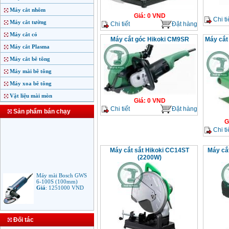
Máy cắt nhôm
Giá
:
0
VND
Chi ti
Máy cắt tường
Chi tiết
Đặt hàng
Máy cắt cỏ
Máy cắt góc Hikoki CM9SR
Máy cắt
Máy cắt Plasma
Máy cắt bê tông
Máy mài bê tông
Máy xoa bê tông
Vật liệu mài mòn
Giá
:
0
VND
Chi tiết
Đặt hàng
Sản phẩm bán chạy
G
Chi ti
Máy cắt sắt Hikoki CC14ST
Máy cắ
(2200W)
Máy mài Bosch GWS
6-100S (100mm)
Giá
:
1251000
VND
Máy mài Makita
Đối tác
9553B (100mm)
710W