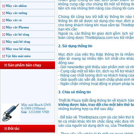
nhằm giúp chúng tôi xác định phần thanh t
không cung cấp cho chúng tôi một số thông t
Máy cắt nhôm
tiện ích mà những tính năng của chúng tôi cun
Máy cắt tường
Chúng tôi cũng lưu trữ bất kỳ thông tin nào
Máy cắt cỏ
thông tin đó sẽ được sử dụng cho mục đích p
cho từng khách hàng khi mua sắm tại Thietbip
Máy cắt Plasma
bạn khi cần
Ngoài ra, các thông tin giao dịch gồm: lịch s
Máy cắt bê tông
toán cũng được Thietbiplaza.com lưu trữ nhằm
Máy mài bê tông
2. Sử dụng thông tin
Máy xoa bê tông
Mục đích của việc thu thập thông tin là nhằ
Vật liệu mài mòn
điện tử mang lại nhiều tiện ích nhất cho khá
động sau:
Sản phẩm bán chạy
- Gửi newsletter giới thiệu sản phẩm mới và 
- Cung cấp một số tiện ích, dịch vụ hỗ trợ khá
- Nâng cao chất lượng dịch vụ khách hàng của
- Giải quyết các vấn đề, tranh chấp phát sinh 
- Ngăn chặn những hoạt động vi phạm pháp lu
3. Chia sẻ thông tin
Thiết Bị Plaza biết rằng thông tin về khách hà
Máy mài Bosch GWS
không được bán, trao đổi cho một bên thứ b
6-100S (100mm)
những trường hợp cụ thể sau đây:
Giá
:
1251000
VND
- Để bảo vệ Thietbiplaza.com và các bên thứ b
tin cá nhân khác khi tin chắc rằng việc đưa nh
sản của người sử dụng dịch vụ, của Thietbipl
Đối tác
Máy mài Makita
9553B (100mm)