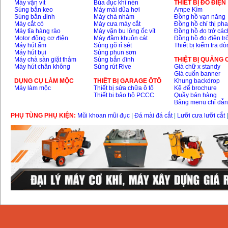
Máy vặn vít
Búa đục khí nén
THIÊT BỊ ĐO ĐIỆN
Súng bắn keo
Máy mài dũa hơi
Ampe Kìm
Súng bắn đinh
Máy chà nhám
Đồng hồ vạn năng
Máy cắt cỏ
Máy cưa máy cắt
Đồng hồ chỉ thị ph
Máy tỉa hàng rào
Máy vặn bu lông ốc vít
Đồng hồ đo trở các
Motor động cơ điện
Máy đầm khuôn cát
Đồng hồ đo điện tr
Máy hút ẩm
Súng gõ rỉ sét
Thiết bị kiểm tra d
Máy hút bụi
Súng phun sơn
Máy chà sàn giặt thảm
Súng bắn đinh
THIỆT BỊ QUẢNG
Máy hút chân không
Súng rút Rive
Giá chữ x standy
Giá cuốn banner
DỤNG CỤ LÀM MỘC
THIÊT BỊ GARAGE ÔTÔ
Khung backdrop
Máy làm mộc
Thiết bị sửa chữa ô tô
Kệ để brochure
Thiết bị bảo hộ PCCC
Quầy bán hàng
Bảng menu chỉ dẫ
PHỤ TÙNG PHỤ KIỆN:
Mũi khoan mũi đục
|
Đá mài đá cắt
|
Lưỡi cưa lưỡi cắt