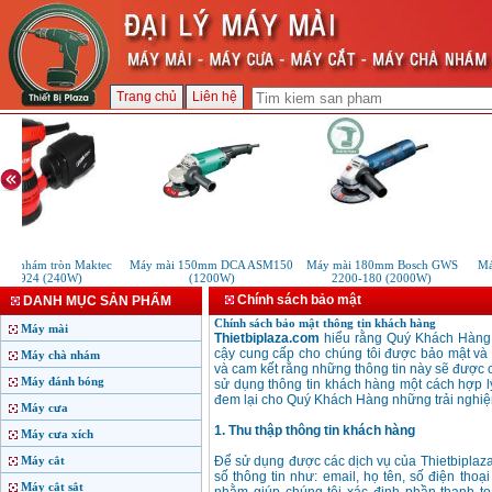
Trang chủ
Liên hệ
hà nhám tròn Maktec
Máy mài 150mm DCA ASM150
Máy mài 180mm Bosch GWS
Máy
MT924 (240W)
(1200W)
2200-180 (2000W)
Chính sách bảo mật
DANH MỤC SẢN PHẨM
Chính sách bảo mật thông tin khách hàng
Máy mài
Thietbiplaza.com
hiểu rằng Quý Khách Hàng r
cậy cung cấp cho chúng tôi được bảo mật và s
Máy chà nhám
và cam kết rằng những thông tin này sẽ được c
Máy đánh bóng
sử dụng thông tin khách hàng một cách hợp l
đem lại cho Quý Khách Hàng những trải nghiệm
Máy cưa
1. Thu thập thông tin khách hàng
Máy cưa xích
Máy cắt
Để sử dụng được các dịch vụ của Thietbiplaz
số thông tin như: email, họ tên, số điện thoạ
Máy cắt sắt