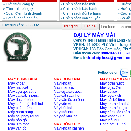
»
Giới thiệu công ty
»
Chính sách bảo mật
»
Hướng
»
Tầm nhìn công ty
»
Chính sách bảo hành
»
Hướng
Máy mài FEG-911A
»
Quan điểm kinh doanh
»
Chinh sách đổi trả hàng
»
Các h
(100mm)
»
Cơ hội nghề nghiệp
»
Chính sách vận chuyển
»
Sơ đồ
Giá
:
760000
VND
Lượt truy cập: 8035992
Trang chủ
Liên hệ
ĐẠI LÝ MÁY MÀI
Máy cắt kim loại
Công ty TNHH Minh Thiên Long - 
plasma Hồng ký
VPHN:
14B/200 Phố Vĩnh Hưng, 
Giá
:
6000000
VND
VPHCM:
133 Đào Cam
, Phư
Mộc
Điện thoại/ Zalo:
0986166533
*
091
thietbiplaza@gmail.c
Email:
Máy mài 2 đá Hồng
ký MB1/2HP (0.5HP)
Giá
:
2250000
VND
Follow us on
:
MÁY DÙNG ĐIỆN
MÁY DÙNG PIN
MÁY CHẠY XĂNG 
Máy khoan
Máy khoan
Máy bơm nước
Máy mài, cắt
Máy mài, cắt
Máy phát điện
Máy cưa gỗ, sắt,..
Máy cưa sắt, gỗ,..
Máy cắt cỏ
Máy cắt sắt, nhôm,..
Máy cắt sắt, nhôm,..
Máy cưa xích
Máy đục bê tông
Máy vặn ốc bulông
Máy cắt bê tông
Máy khò nhiệt thổi bụi
Máy vặn vít
Máy phun hóa chất
Máy chà nhám
Máy hút bụi
Máy phun áp lực
Máy đánh bóng
Máy thổi bụi
Máy đầm cóc / bàn
Máy soi phay router
Máy dò kim loại
Máy khoan đục
Máy bào gỗ
Máy thổi bụi
Máy làm mộc
MÁY DÙNG HƠI
Động cơ đầu nổ
Máy vặn ốc
Máy khoan khí nén