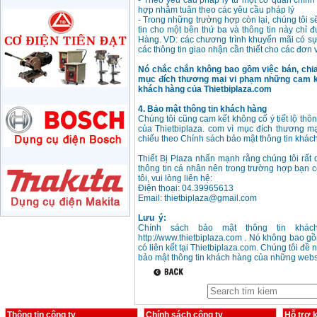
- Theo yêu cầu pháp l‎ý từ một cơ quan chính 
710W
hợp nhằm tuân theo các yêu cầu pháp l‎ý
Giá
:
1285000
VND
- Trong những trường hợp còn lại, chúng tôi s
tin cho một bên thứ ba và thông tin này chỉ 
Hàng. VD: các chương trình khuyến mãi có sự h
Máy mài 180mm
các thông tin giao nhận cần thiết cho các đơn 
Bosch GWS 2200-180
(2000W)
Nó chắc chắn không bao gồm việc bán, chia 
Giá
:
3438000
VND
mục đích thương mại vi phạm những cam kế
khách hàng của Thietbiplaza.com
Máy mài 125mm
4. Bảo mật thông tin khách hàng
Makita 9558HN
Chúng tôi cũng cam kết không cố ‎‎ý tiết lộ t
(840W)
của Thietbiplaza. com vì mục đích thương m
Giá
:
1587000
VND
chiếu theo Chính sách bảo mật thông tin khác
Thiết Bị Plaza nhấn mạnh rằng chúng tôi rất
thông tin cá nhân nên trong trường hợp bạn c
Máy mài Makita
GA4040 (100mm)
tôi, vui lòng liên hệ:
Giá
:
2043000
VND
Điện thoại: 04.39965613
Email: thietbiplaza@gmail.com
Lưu ‎ ý:
Chính sách bảo mật thông tin khách
Máy mài hai đá
150mm Bosch GBG
http://www.thietbiplaza.com . Nó không bao 
35-15 (350W)
có liên kết tại Thietbiplaza.com. Chúng tôi đề
Giá
:
2759000
VND
bảo mật thông tin khách hàng của những webs
Máy mài cắt đa năng
Makita TM3000C
(320W)
Giá
:
2766000
VND
Thông tin công ty
Chính sách công ty
Hỗ trợ 