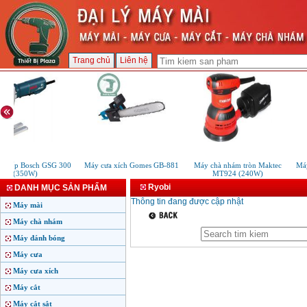
Trang chủ
Liên hệ
t xốp Bosch GSG 300
Máy cưa xích Gomes GB-881
Máy chà nhám tròn Maktec
Máy
(350W)
MT924 (240W)
Ryobi
DANH MỤC SẢN PHẨM
Thông tin đang được cập nhật
Máy mài
Máy chà nhám
Máy đánh bóng
Máy cưa
Máy cưa xích
Máy cắt
Máy cắt sắt