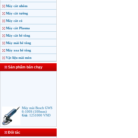
Máy cắt nhôm
Máy cắt tường
Máy cắt cỏ
Máy cắt Plasma
Máy cắt bê tông
Máy mài bê tông
Máy xoa bê tông
Vật liệu mài mòn
Sản phẩm bán chạy
Máy mài Bosch GWS
6-100S (100mm)
Giá
:
1251000
VND
Đối tác
Máy mài Makita
9553B (100mm)