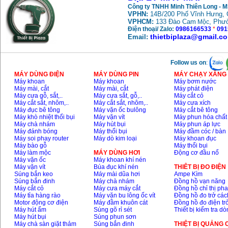
Công ty TNHH Minh Thiên Long - 
VPHN:
14B/200 Phố Vĩnh Hưng, 
VPHCM:
133 Đào Cam
, Phư
Mộc
Máy mài FEG-911A
Điện thoại/ Zalo:
0986166533
*
091
(100mm)
Giá
:
760000
VND
thietbiplaza@gmail.c
Email:
Follow us on
:
Máy cắt kim loại
plasma Hồng ký
MÁY DÙNG ĐIỆN
MÁY DÙNG PIN
MÁY CHẠY XĂNG 
Giá
:
6000000
VND
Máy khoan
Máy khoan
Máy bơm nước
Máy mài, cắt
Máy mài, cắt
Máy phát điện
Máy cưa gỗ, sắt,..
Máy cưa sắt, gỗ,..
Máy cắt cỏ
Máy cắt sắt, nhôm,..
Máy cắt sắt, nhôm,..
Máy cưa xích
Máy mài 2 đá Hồng
Máy đục bê tông
Máy vặn ốc bulông
Máy cắt bê tông
ký MB1/2HP (0.5HP)
Máy khò nhiệt thổi bụi
Máy vặn vít
Máy phun hóa chất
Giá
:
2250000
VND
Máy chà nhám
Máy hút bụi
Máy phun áp lực
Máy đánh bóng
Máy thổi bụi
Máy đầm cóc / bàn
Máy soi phay router
Máy dò kim loại
Máy khoan đục
Máy bào gỗ
Máy thổi bụi
Máy làm mộc
MÁY DÙNG HƠI
Động cơ đầu nổ
Máy vặn ốc
Máy khoan khí nén
Máy vặn vít
Búa đục khí nén
THIÊT BỊ ĐO ĐIỆN
Súng bắn keo
Máy mài dũa hơi
Ampe Kìm
Súng bắn đinh
Máy chà nhám
Đồng hồ vạn năng
Máy cắt cỏ
Máy cưa máy cắt
Đồng hồ chỉ thị ph
Máy tỉa hàng rào
Máy vặn bu lông ốc vít
Đồng hồ đo trở các
Motor động cơ điện
Máy đầm khuôn cát
Đồng hồ đo điện tr
Máy hút ẩm
Súng gõ rỉ sét
Thiết bị kiểm tra d
Máy hút bụi
Súng phun sơn
Máy chà sàn giặt thảm
Súng bắn đinh
THIỆT BỊ QUẢNG