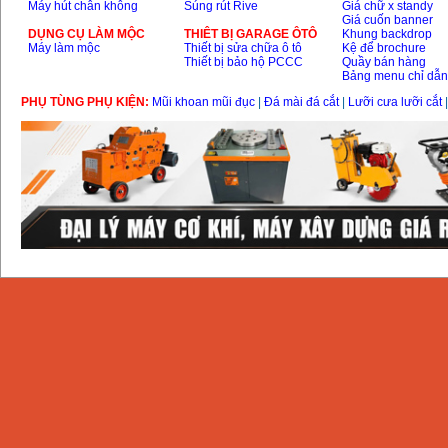
Máy hút chân không
Súng rút Rive
Giá chữ x standy
Giá cuốn banner
DỤNG CỤ LÀM MỘC
THIÊT BỊ GARAGE ÔTÔ
Khung backdrop
Máy làm mộc
Thiết bị sửa chữa ô tô
Kệ để brochure
Thiết bị bảo hộ PCCC
Quầy bán hàng
Bảng menu chỉ dẫ
PHỤ TÙNG PHỤ KIỆN:
Mũi khoan mũi đục
|
Đá mài đá cắt
|
Lưỡi cưa lưỡi cắt