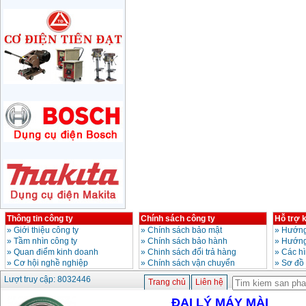
710W
Giá
:
1285000
VND
Máy mài 180mm
Bosch GWS 2200-180
(2000W)
Giá
:
3438000
VND
Máy mài 125mm
Makita 9558HN
(840W)
Giá
:
1587000
VND
Máy mài Makita
GA4040 (100mm)
Giá
:
2043000
VND
Thông tin công ty
Chính sách công ty
Hỗ trợ 
Máy mài hai đá
150mm Bosch GBG
»
Giới thiệu công ty
»
Chính sách bảo mật
»
Hướng
35-15 (350W)
»
Tầm nhìn công ty
»
Chính sách bảo hành
»
Hướng
Giá
:
2759000
VND
»
Quan điểm kinh doanh
»
Chinh sách đổi trả hàng
»
Các h
»
Cơ hội nghề nghiệp
»
Chính sách vận chuyển
»
Sơ đồ
Máy mài cắt đa năng
Lượt truy cập: 8032446
Trang chủ
Liên hệ
Makita TM3000C
(320W)
ĐẠI LÝ MÁY MÀI
Giá
:
2766000
VND