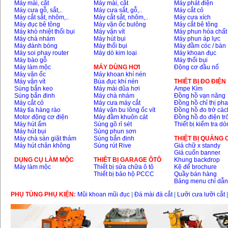
Máy mài, cắt
Máy mài, cắt
Máy phát điện
Máy cưa gỗ, sắt,..
Máy cưa sắt, gỗ,..
Máy cắt cỏ
Máy cắt sắt, nhôm,..
Máy cắt sắt, nhôm,..
Máy cưa xích
Máy đục bê tông
Máy vặn ốc bulông
Máy cắt bê tông
Máy khò nhiệt thổi bụi
Máy vặn vít
Máy phun hóa chất
Máy chà nhám
Máy hút bụi
Máy phun áp lực
Máy đánh bóng
Máy thổi bụi
Máy đầm cóc / bàn
Máy soi phay router
Máy dò kim loại
Máy khoan đục
Máy bào gỗ
Máy thổi bụi
Máy làm mộc
MÁY DÙNG HƠI
Động cơ đầu nổ
Máy vặn ốc
Máy khoan khí nén
Máy vặn vít
Búa đục khí nén
THIÊT BỊ ĐO ĐIỆN
Súng bắn keo
Máy mài dũa hơi
Ampe Kìm
Súng bắn đinh
Máy chà nhám
Đồng hồ vạn năng
Máy cắt cỏ
Máy cưa máy cắt
Đồng hồ chỉ thị ph
Máy tỉa hàng rào
Máy vặn bu lông ốc vít
Đồng hồ đo trở các
Motor động cơ điện
Máy đầm khuôn cát
Đồng hồ đo điện tr
Máy hút ẩm
Súng gõ rỉ sét
Thiết bị kiểm tra d
Máy hút bụi
Súng phun sơn
Máy chà sàn giặt thảm
Súng bắn đinh
THIỆT BỊ QUẢNG
Máy hút chân không
Súng rút Rive
Giá chữ x standy
Giá cuốn banner
DỤNG CỤ LÀM MỘC
THIÊT BỊ GARAGE ÔTÔ
Khung backdrop
Máy làm mộc
Thiết bị sửa chữa ô tô
Kệ để brochure
Thiết bị bảo hộ PCCC
Quầy bán hàng
Bảng menu chỉ dẫ
PHỤ TÙNG PHỤ KIỆN:
Mũi khoan mũi đục
|
Đá mài đá cắt
|
Lưỡi cưa lưỡi cắt