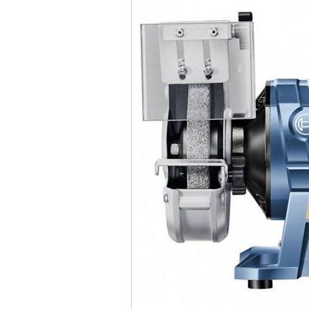
Máy mài FEG-911A
(100mm)
Giá
:
760000
VND
Máy cắt kim loại
plasma Hồng ký
Giá
:
6000000
VND
Máy mài 2 đá Hồng
ký MB1/2HP (0.5HP)
Giá
:
2250000
VND