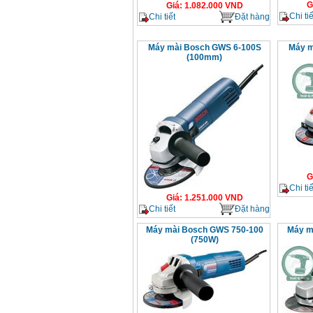
G
Giá
:
1.082.000
VND
Chi tiế
Chi tiết
Đặt hàng
Máy mài Bosch GWS 6-100S
Máy m
(100mm)
G
Chi tiế
Giá
:
1.251.000
VND
Chi tiết
Đặt hàng
Máy mài Bosch GWS 750-100
Máy m
(750W)