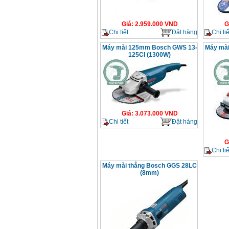
Giá
:
2.959.000
VND
G
Chi tiết
Đặt hàng
Chi tiế
Máy mài 125mm Bosch GWS 13-
Máy mà
125CI (1300W)
Giá
:
3.073.000
VND
Chi tiết
Đặt hàng
G
Chi tiế
Máy mài thẳng Bosch GGS 28LC
(8mm)