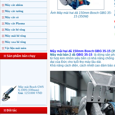
Máy cắt nhôm
Máy cắt tường
Ảnh Máy mài hai đá 150mm Bosch GBG 35-
15 (350W)
Máy cắt cỏ
Máy cắt Plasma
Máy cắt bê tông
Máy mài bê tông
Máy xoa bê tông
Vật liệu mài mòn
Máy mài hai đá 150mm Bosch GBG 35-15
(3
Máy mài bàn 2 đá
GBG 35-15
là dòng sản ph
Sản phẩm bán chạy
từ hợp kim nhôm siêu bền có khả năng chống g
đại của Đức cho tuổi thọ máy lâu dài.
Khả năng cách điện, cách nhiệt cao đảm bảo a
Máy mài Bosch GWS
6-100S (100mm)
Giá
:
1251000
VND
Máy mài Makita
9553B (100mm)
Đối tác
710W
Giá
:
1285000
VND