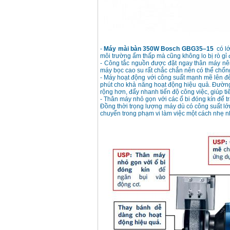
-
Máy mài bàn 350W Bosch GBG35–15
có lớ
môi trường ẩm thấp mà cũng không lo bị rò gỉ 
- Công tắc nguồn được đặt ngay thân máy nê
máy bọc cao su rất chắc chắn nên có thể chống 
- Máy hoạt động với công suất mạnh mẽ lên đế
phút cho khả năng hoạt động hiệu quả. Đường 
rộng hơn, đẩy nhanh tiến độ công việc, giúp ti
- Thân máy nhỏ gọn với các ổ bi đóng kín để t
Đồng thời trọng lượng máy dù có công suất lớ
chuyển trong phạm vi làm việc một cách nhẹ 