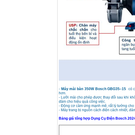
-
Máy mài bàn 350W Bosch GBG35–15
có c
hơn.
- Lưỡi mài cho phép được thay đổi sau khi kh
đảm cho hiệu quả công việc.
- Động cơ cảm ứng mạnh mẽ, rất lý tưởng cho 
- Máy trang bị nguồn cách điện cách nhiệt, đả
Bảng giá tổng hợp Dụng Cụ Điện Bosch 202