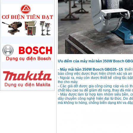
Máy mài 180mm
Bosch GWS 2200-180
(2000W)
Giá
:
3438000
VND
Máy mài 125mm
Makita 9558HN
(840W)
Giá
:
1587000
VND
Ưu điểm của máy mài bàn 350W Bosch GB
Máy mài Makita
GA4040 (100mm)
-
Máy mài bàn 350W Bosch GBG35–15
thiết 
Giá
:
2043000
VND
bảo công việc được thực hiện chính xác và an
- Ngoài ra, máy còn được thiết kế công tắc bậ
thọ cho máy.
- Các giá đỡ được gia công cứng cáp và có th
Máy mài hai đá
chất liệu cao su để giảm độ rung, thay đá mài 
150mm Bosch GBG
- Máy được làm từ hợp kim nhôm siêu bền, có
35-15 (350W)
dây chuyền công nghệ hiện đại từ Đức. Do đó t
Giá
:
2759000
VND
mà không lo hỏng, chống biến dạng khi va đập 
Máy mài cắt đa năng
Makita TM3000C
(320W)
Giá
:
2766000
VND