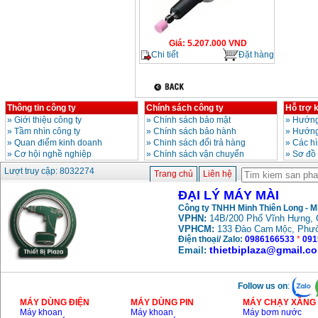
Giá
:
5.207.000
VND
Chi tiết
Đặt hàng
Thông tin công ty
Chính sách công ty
Hỗ trợ 
»
Giới thiệu công ty
»
Chính sách bảo mật
»
Hướng
»
Tầm nhìn công ty
»
Chính sách bảo hành
»
Hướng
»
Quan điểm kinh doanh
»
Chinh sách đổi trả hàng
»
Các h
»
Cơ hội nghề nghiệp
»
Chính sách vận chuyển
»
Sơ đồ
Lượt truy cập: 8032274
Trang chủ
Liên hệ
ĐẠI LÝ MÁY MÀI
Công ty TNHH Minh Thiên Long - 
VPHN:
14B/200 Phố Vĩnh Hưng, 
VPHCM:
133 Đào Cam
, Phư
Mộc
Điện thoại/ Zalo:
0986166533
*
091
thietbiplaza@gmail.c
Email:
Follow us on
:
MÁY DÙNG ĐIỆN
MÁY DÙNG PIN
MÁY CHẠY XĂNG 
Máy khoan
Máy khoan
Máy bơm nước