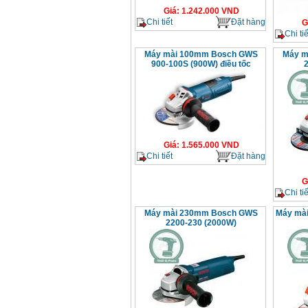
Giá
:
1.242.000
VND
Chi tiết
Đặt hàng
G
Chi tiế
Máy mài 100mm Bosch GWS
Máy m
900-100S (900W) điều tốc
Giá
:
1.565.000
VND
Chi tiết
Đặt hàng
G
Chi tiế
Máy mài 230mm Bosch GWS
Máy mà
2200-230 (2000W)