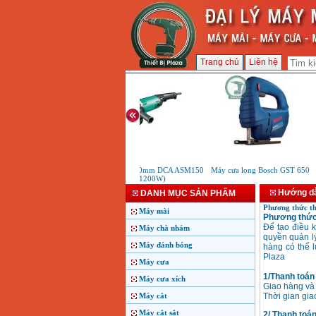
Trang chủ
Liên hệ
Máy mài 150mm DCA ASM150
Máy cưa lọng Bosch GST 650
(1200W)
Hướng dẫ
DANH MỤC SẢN PHẨM
Phương thức tha
Máy mài
Phương thức 
Để tạo điều 
Máy chà nhám
quyền quản l
Máy đánh bóng
hàng có thể l
Plaza
Máy cưa
1/Thanh toán 
Máy cưa xích
Giao hàng và 
Máy cắt
Thời gian giao
Máy cắt sắt
2/ Thanh toán