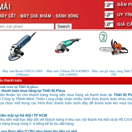
Máy mài Bosch GWS 6-100S
Máy mài 150mm DCA ASM03-
Máy cưa gỗ chạy xăng Stihl 
(100mm)
150 (1400W)
250
n thanh toán
nh toán tại Thiết bị plaza
thanh toán mua hàng tại Thiết Bị Plaza
kiện thuận lợi cho khách hàng trong việc mua hàng và thanh toán tại
Thiết Bị P
ý Công ty TNHH Minh Thiên Long chấp nhận nhiều hình thức thanh toán khác nh
ựa chọn một trong các hình thức thanh toán dưới đây để thanh toán khi mua hàn
tiền mặt tại Hà Nội / TP HCM
thu tiền mặt trực tiếp đối với khách hàng ở khu vực nội thành Hà Nội và tp Hồ Chí 
 hàng trong vòng 2- 6 tiếng kể từ lúc đặt hàng.
 qua Bưu điện (COD) giao hàng thu tiền tại nhà.