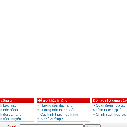
 công ty
Hỗ trợ khách hàng
Đối tác nhà cung cấp
h bảo mật
»
Hướng dẫn đặt hàng
»
Quan điểm hợp tác
ch bảo hành
»
Hướng dẫn thanh toán
»
Hình thức hợp tác
h đổi trả hàng
»
Các hình thức mua hàng
»
Chính sách hợp tác
ch vận chuyển
»
Sơ đồ đường đi