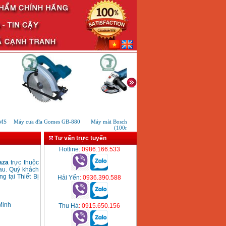
MS
Máy cưa đĩa Gomes GB-880
Máy mài Bosch GWS 7-100T
Máy mài 230mm DC
(100mm)
ASM230A (2020W)
Tư vấn trực tuyến
Hotline
: 0986.166.533
laza
trực thuộc
au. Quý khách
g tại Thiết Bị
Hải Yến
: 0936.390.588
Minh
Thu Hà
: 0915.650.156