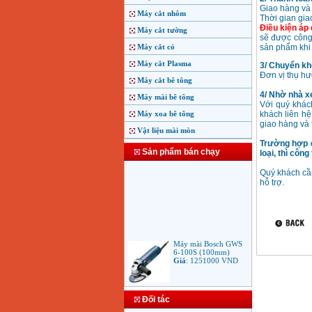
Giao hàng và 
Máy cắt nhôm
Thời gian gia
Điều kiện áp
Máy cắt tường
sẽ được công 
Máy cắt cỏ
sản phẩm khi
Máy cắt Plasma
3/ Chuyển kh
Đơn vị thụ h
Máy cắt bê tông
4/ Nhờ nhà xe
Máy mài bê tông
Với quý khác
Máy xoa bê tông
khách liên hệ
giao hàng và 
Vật liệu mài mòn
Trường hợp 
Sản phẩm bán chạy
loại, thì côn
Quý khách cần
hỗ trợ.
Máy mài Bosch GWS
6-100S (100mm)
Giá
:
1251000
VND
Máy mài Makita
Đối tác
9553B (100mm)