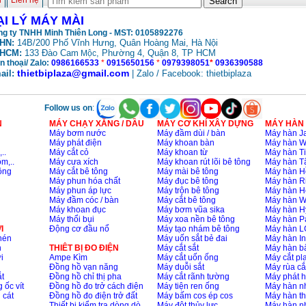
ủ
Liên hệ
ẠI LÝ MÁY MÀI
g ty TNHH Minh Thiên Long - MST: 0105892276
HN:
14B/200 Phố Vĩnh Hưng, Quân Hoàng Mai, Hà Nội
HCM:
133 Đào Cam
, Phường 4, Quận 8, TP HCM
Mộc
n thoại/ Zalo:
0986166533
*
0915650156
*
0979398051
*
0936390588
thietbiplaza@gmail.com
ail:
| Zalo / Facebook: thietbiplaza
Follow us on
:
N
MÁY CHẠY XĂNG / DẦU
MÁY CƠ KHÍ XÂY DỰNG
MÁY HÀN
Máy bơm nước
Máy đầm dùi / bàn
Máy hàn Ja
Máy phát điện
Máy khoan bàn
Máy hàn 
..
Máy cắt cỏ
Máy khoan từ
Máy hàn Ti
m,..
Máy cưa xích
Máy khoan rút lõi bê tông
Máy hàn T
ông
Máy cắt bê tông
Máy mài bê tông
Máy hàn H
Máy phun hóa chất
Máy đục bê tông
Máy hàn R
Máy phun áp lực
Máy trộn bê tông
Máy hàn H
Máy đầm cóc / bàn
Máy cắt bê tông
Máy hàn 
Máy khoan đục
Máy bơm vũa sika
Máy hàn H
Máy thổi bụi
Máy xoa nền bê tông
Máy hàn P
I
Động cơ đầu nổ
Máy tạo nhám bê tông
Máy hàn L
nén
Máy uốn sắt bẻ đai
Máy hàn I
n
THIÊT BỊ ĐO ĐIỆN
Máy cắt sắt
Máy hàn 
i
Ampe Kìm
Máy cắt uốn ống
Máy cắt p
Đồng hồ vạn năng
Máy duỗi sắt
Máy rùa cắ
t
Đồng hồ chỉ thị pha
Máy cắt rãnh tường
Máy phát 
 ốc vít
Đồng hồ đo trở cách điện
Máy tiện ren ống
Máy hàn 
 cát
Đồng hồ đo điện trở đất
Máy bấm cos ép cos
Máy hàn th
Thiết bị kiểm tra dòng dò
Máy đột thủy lực
Máy hàn n