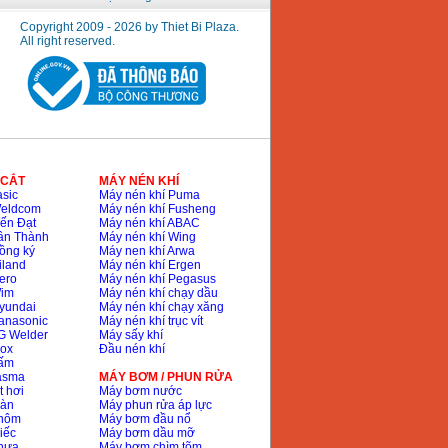
Copyright 2009 - 2026 by Thiet Bi Plaza.
All right reserved.
 CẮT
MÁY NÉN KHÍ
sic
Máy nén khí Puma
Weldcom
Máy nén khí Fusheng
ến Đạt
Máy nén khí ABAC
ân Thành
Máy nén khí Wing
ồng ký
Máy nen khí Arwa
iland
Máy nén khí Ergen
ero
Máy nén khí Pegasus
Wim
Máy nén khí chạy dầu
yundai
Máy nén khí chạy xăng
anasonic
Máy nén khí trục vít
G Welder
Máy sấy khí
nox
Đầu nén khí
bấm
lasma
MÁY BƠM / PHUN RỬA
t hơi
Máy bơm nước
hàn
Máy phun rửa áp lực
nhôm
Máy bơm đầu nổ
iếc
Máy bơm dầu mỡ
hựa
Máy bơm chìm tõm