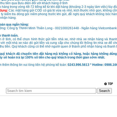
thu tiền qua Bưu điện đối với khách hàng ở tỉnh
o hàng trong vòng 48-72 tiếng kể từ khi đặt hàng (khoảng 2-3 ngày làm việc) tùy đỉa
 dụng:
Các mặt hàng gửi COD có giá trị vừa và nhỏ, kích thước nhỏ gọn, không c
ty kiểm tra đóng gói niêm phong trước khi gửi, đề nghị quý khách không bóc hàng
 nhận hàng.
oản qua ngân hàng:
ưởng: Công ty TNHH Minh Thiên Long - 0021000261448 - Ngân hàng Vietcombank
 thanh toán.
h ở tỉnh, có thể chọn hình thức gửi tiền nhà xe, nhờ nhà xe nhận hàng và than
 với một nhà xe nào đó gửi tiền và cung cấp cho chúng tôi thông tin nhà xe để chú
thu tiền. Quý khách cũng có thể nhờ người quen ở thành phố nhận hàng và thanh 
quý khách đã chuyển tiền đặt hàng mà không có hàng, hoặc hàng không đún
g ty sẽ hoàn trả lại 100% số tiền cho quý khách trong thời gian sớm nhất.
 thêm thông tin vui lòng liên hệ phòng kế toán:
0243.996.5613 * Hotline: 0986.1