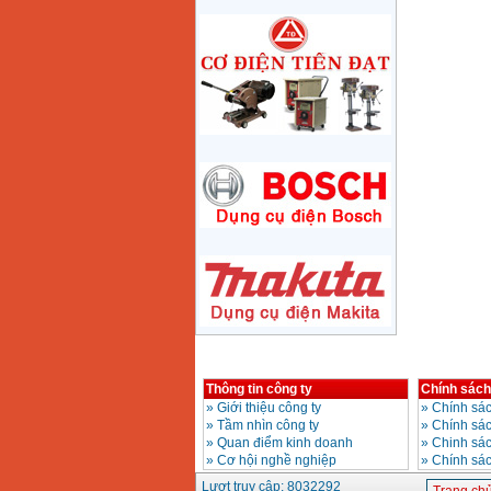
710W
Giá
:
1285000
VND
Máy mài 180mm
Bosch GWS 2200-180
(2000W)
Giá
:
3438000
VND
Máy mài 125mm
Makita 9558HN
(840W)
Giá
:
1587000
VND
Máy mài Makita
GA4040 (100mm)
Giá
:
2043000
VND
Máy mài hai đá
150mm Bosch GBG
35-15 (350W)
Thông tin công ty
Chính sách
Giá
:
2759000
VND
»
Giới thiệu công ty
»
Chính sác
»
Tầm nhìn công ty
»
Chính sá
»
Quan điểm kinh doanh
»
Chinh sác
Máy mài cắt đa năng
Makita TM3000C
»
Cơ hội nghề nghiệp
»
Chính sá
(320W)
Giá
:
2766000
VND
Lượt truy cập: 8032292