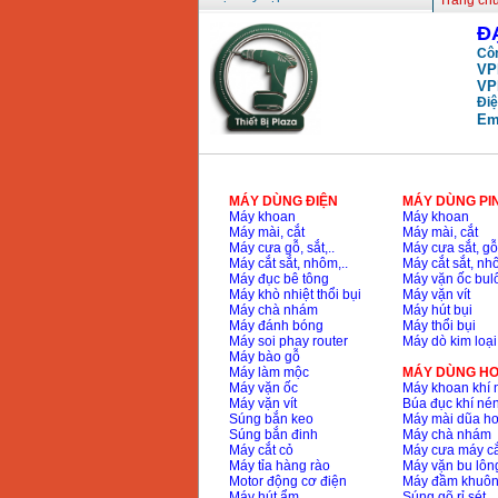
Trang ch
Đ
Máy mài FEG-911A
Côn
(100mm)
VP
Giá
:
760000
VND
VP
Điệ
Em
Máy cắt kim loại
plasma Hồng ký
Giá
:
6000000
VND
MÁY DÙNG ĐIỆN
MÁY DÙNG PI
Máy khoan
Máy khoan
Máy mài, cắt
Máy mài, cắt
Máy mài 2 đá Hồng
Máy cưa gỗ, sắt,..
Máy cưa sắt, gỗ,
ký MB1/2HP (0.5HP)
Máy cắt sắt, nhôm,..
Máy cắt sắt, nhô
Giá
:
2250000
VND
Máy đục bê tông
Máy vặn ốc bul
Máy khò nhiệt thổi bụi
Máy vặn vít
Máy chà nhám
Máy hút bụi
Máy đánh bóng
Máy thổi bụi
Máy soi phay router
Máy dò kim loại
Máy bào gỗ
Máy làm mộc
MÁY DÙNG HƠ
Máy vặn ốc
Máy khoan khí 
Máy vặn vít
Búa đục khí né
Súng bắn keo
Máy mài dũa hơ
Súng bắn đinh
Máy chà nhám
Máy cắt cỏ
Máy cưa máy cắ
Máy tỉa hàng rào
Máy vặn bu lông
Motor động cơ điện
Máy đầm khuôn
Máy hút ẩm
Súng gõ rỉ sét