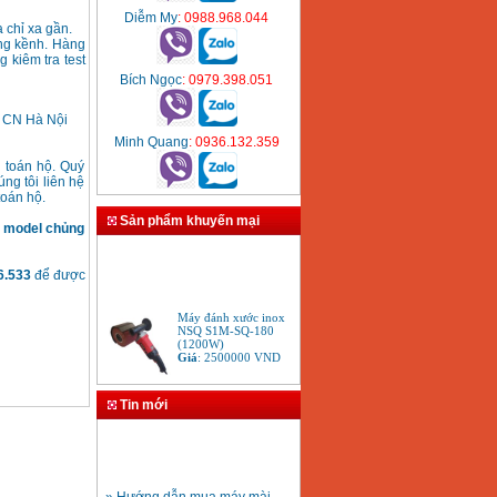
Diễm My
: 0988.968.044
 chỉ xa gần.
ồng kềnh. Hàng
 kiêm tra test
Bích Ngọc
: 0979.398.051
 CN Hà Nội
Minh Quang
: 0936.132.359
h toán hộ. Quý
ng tôi liên hệ
toán hộ.
Sản phẩm khuyến mại
g model chủng
66.533
để được
Máy đánh xước inox
NSQ S1M-SQ-180
(1200W)
Giá
:
2500000
VND
Tin mới
Máy mài Bosch GWS
6-100S (100mm)
Giá
:
1251000
VND
» Hướng dẫn mua máy mài