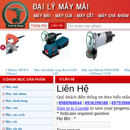
Trang chủ
Liên hệ
ắt đá Maktec MT413
Máy chà nhám rung Bosch GSS
Máy mài Hikoki PDA100M
Máy 
(110mm)
140
(100mm) 715W
Liên hệ
DANH MỤC SẢN PHẨM
Máy mài
Máy chà nhám
Máy đánh bóng
Máy cưa
Máy cưa xích
Máy cắt
Máy cắt sắt