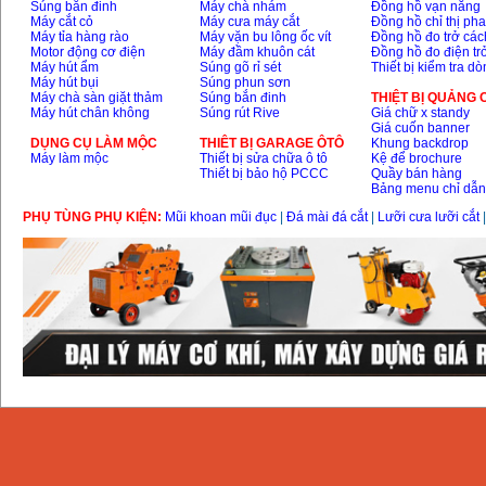
Súng bắn đinh
Máy chà nhám
Đồng hồ vạn năng
Máy cắt cỏ
Máy cưa máy cắt
Đồng hồ chỉ thị ph
Máy tỉa hàng rào
Máy vặn bu lông ốc vít
Đồng hồ đo trở các
Motor động cơ điện
Máy đầm khuôn cát
Đồng hồ đo điện tr
Máy hút ẩm
Súng gõ rỉ sét
Thiết bị kiểm tra d
Máy hút bụi
Súng phun sơn
Máy chà sàn giặt thảm
Súng bắn đinh
THIỆT BỊ QUẢNG
Máy hút chân không
Súng rút Rive
Giá chữ x standy
Giá cuốn banner
DỤNG CỤ LÀM MỘC
THIÊT BỊ GARAGE ÔTÔ
Khung backdrop
Máy làm mộc
Thiết bị sửa chữa ô tô
Kệ để brochure
Thiết bị bảo hộ PCCC
Quầy bán hàng
Bảng menu chỉ dẫ
PHỤ TÙNG PHỤ KIỆN:
Mũi khoan mũi đục
|
Đá mài đá cắt
|
Lưỡi cưa lưỡi cắt