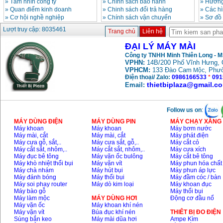
»
Tầm nhìn công ty
»
Chính sách bảo hành
»
Hướng
»
Quan điểm kinh doanh
»
Chinh sách đổi trả hàng
»
Các h
»
Cơ hội nghề nghiệp
»
Chính sách vận chuyển
»
Sơ đồ
Máy mài FEG-911A
(100mm)
Lượt truy cập: 8035461
Trang chủ
Liên hệ
Giá
:
760000
VND
ĐẠI LÝ MÁY MÀI
Công ty TNHH Minh Thiên Long - 
VPHN:
14B/200 Phố Vĩnh Hưng, 
Máy cắt kim loại
plasma Hồng ký
VPHCM:
133 Đào Cam
, Phư
Mộc
Giá
:
6000000
VND
Điện thoại/ Zalo:
0986166533
*
091
thietbiplaza@gmail.c
Email:
Máy mài 2 đá Hồng
Follow us on
:
ký MB1/2HP (0.5HP)
Giá
:
2250000
VND
MÁY DÙNG ĐIỆN
MÁY DÙNG PIN
MÁY CHẠY XĂNG 
Máy khoan
Máy khoan
Máy bơm nước
Máy mài, cắt
Máy mài, cắt
Máy phát điện
Máy cưa gỗ, sắt,..
Máy cưa sắt, gỗ,..
Máy cắt cỏ
Máy cắt sắt, nhôm,..
Máy cắt sắt, nhôm,..
Máy cưa xích
Máy đục bê tông
Máy vặn ốc bulông
Máy cắt bê tông
Máy khò nhiệt thổi bụi
Máy vặn vít
Máy phun hóa chất
Máy chà nhám
Máy hút bụi
Máy phun áp lực
Máy đánh bóng
Máy thổi bụi
Máy đầm cóc / bàn
Máy soi phay router
Máy dò kim loại
Máy khoan đục
Máy bào gỗ
Máy thổi bụi
Máy làm mộc
MÁY DÙNG HƠI
Động cơ đầu nổ
Máy vặn ốc
Máy khoan khí nén
Máy vặn vít
Búa đục khí nén
THIÊT BỊ ĐO ĐIỆN
Súng bắn keo
Máy mài dũa hơi
Ampe Kìm