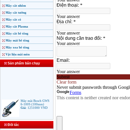
Máy cắt nhôm
Máy cắt tường
Máy cắt cỏ
Máy cắt Plasma
Máy cắt bê tông
Máy mài bê tông
Máy xoa bê tông
Vật liệu mài mòn
Sản phẩm bán chạy
Máy mài Bosch GWS
6-100S (100mm)
Giá
:
1251000
VND
Máy mài Makita
Đối tác
9553B (100mm)