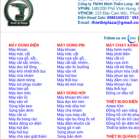
Công ty TNHH Minh Thiên Long - 
VPHN:
14B/200 Phố Vĩnh Hưng, 
Máy mài FEG-911A
VPHCM:
133 Đào Cam
, Phư
Mộc
(100mm)
Điện thoại/ Zalo:
0986166533
*
091
Giá
:
760000
VND
thietbiplaza@gmail.c
Email:
Follow us on
:
Máy cắt kim loại
plasma Hồng ký
MÁY DÙNG ĐIỆN
MÁY DÙNG PIN
MÁY CHẠY XĂNG 
Giá
:
6000000
VND
Máy khoan
Máy khoan
Máy bơm nước
Máy mài, cắt
Máy mài, cắt
Máy phát điện
Máy cưa gỗ, sắt,..
Máy cưa sắt, gỗ,..
Máy cắt cỏ
Máy cắt sắt, nhôm,..
Máy cắt sắt, nhôm,..
Máy cưa xích
Máy mài 2 đá Hồng
Máy đục bê tông
Máy vặn ốc bulông
Máy cắt bê tông
ký MB1/2HP (0.5HP)
Máy khò nhiệt thổi bụi
Máy vặn vít
Máy phun hóa chất
Giá
:
2250000
VND
Máy chà nhám
Máy hút bụi
Máy phun áp lực
Máy đánh bóng
Máy thổi bụi
Máy đầm cóc / bàn
Máy soi phay router
Máy dò kim loại
Máy khoan đục
Máy bào gỗ
Máy thổi bụi
Máy làm mộc
MÁY DÙNG HƠI
Động cơ đầu nổ
Máy vặn ốc
Máy khoan khí nén
Máy vặn vít
Búa đục khí nén
THIÊT BỊ ĐO ĐIỆN
Súng bắn keo
Máy mài dũa hơi
Ampe Kìm
Súng bắn đinh
Máy chà nhám
Đồng hồ vạn năng
Máy cắt cỏ
Máy cưa máy cắt
Đồng hồ chỉ thị ph
Máy tỉa hàng rào
Máy vặn bu lông ốc vít
Đồng hồ đo trở các
Motor động cơ điện
Máy đầm khuôn cát
Đồng hồ đo điện tr
Máy hút ẩm
Súng gõ rỉ sét
Thiết bị kiểm tra d
Máy hút bụi
Súng phun sơn
Máy chà sàn giặt thảm
Súng bắn đinh
THIỆT BỊ QUẢNG