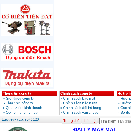
710W
Giá
:
1285000
VND
Máy mài 180mm
Bosch GWS 2200-180
(2000W)
Giá
:
3438000
VND
Máy mài 125mm
Makita 9558HN
(840W)
Giá
:
1587000
VND
Máy mài Makita
GA4040 (100mm)
Giá
:
2043000
VND
Máy mài hai đá
Thông tin công ty
Chính sách công ty
Hỗ trợ 
150mm Bosch GBG
»
Giới thiệu công ty
»
Chính sách bảo mật
»
Hướng
35-15 (350W)
»
Tầm nhìn công ty
»
Chính sách bảo hành
»
Hướng
Giá
:
2759000
VND
»
Quan điểm kinh doanh
»
Chinh sách đổi trả hàng
»
Các h
»
Cơ hội nghề nghiệp
»
Chính sách vận chuyển
»
Sơ đồ
Máy mài cắt đa năng
Lượt truy cập: 8042120
Trang chủ
Liên hệ
Makita TM3000C
(320W)
Giá
:
2766000
VND
ĐẠI LÝ MÁY MÀI