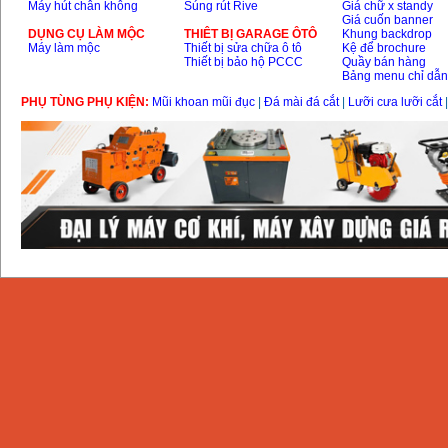
Máy hút chân không
Súng rút Rive
Giá chữ x standy
Giá cuốn banner
DỤNG CỤ LÀM MỘC
THIÊT BỊ GARAGE ÔTÔ
Khung backdrop
Máy làm mộc
Thiết bị sửa chữa ô tô
Kệ để brochure
Thiết bị bảo hộ PCCC
Quầy bán hàng
Bảng menu chỉ dẫ
PHỤ TÙNG PHỤ KIỆN:
Mũi khoan mũi đục
|
Đá mài đá cắt
|
Lưỡi cưa lưỡi cắt