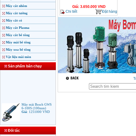
Máy cắt nhôm
Giá
:
3.650.000
VND
Chi tiết
Đặt hàng
Máy cắt tường
Máy cắt cỏ
Máy cắt Plasma
Máy cắt bê tông
Máy mài bê tông
Máy xoa bê tông
Vật liệu mài mòn
Sản phẩm bán chạy
T
Máy mài Bosch GWS
6-100S (100mm)
Giá
:
1251000
VND
Máy mài Makita
Đối tác
9553B (100mm)