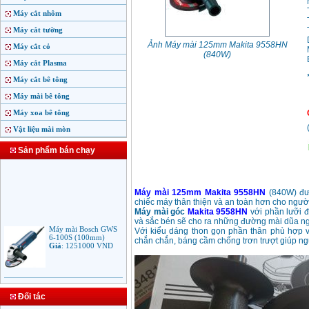
Máy cắt nhôm
Máy cắt tường
Ảnh Máy mài 125mm Makita 9558HN
Máy cắt cỏ
(840W)
Máy cắt Plasma
Máy cắt bê tông
Máy mài bê tông
Máy xoa bê tông
Vật liệu mài mòn
Sản phẩm bán chạy
Máy mài
125mm Makita 9558HN
(840W) đư
chiếc máy thân thiện và an toàn hơn cho ngườ
Máy mài góc
Makita 9558HN
với phần lưỡi đ
Máy mài Bosch GWS
và sắc bén sẽ cho ra những đường mài dũa ngọ
6-100S (100mm)
Với kiểu dáng thon gọn phần thân phù hợp v
Giá
:
1251000
VND
chắn chắn, báng cầm chống trơn trượt giúp ngư
Máy mài Makita
9553B (100mm)
710W
Đối tác
Giá
:
1285000
VND