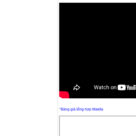
Máy mài FEG-911A
(100mm)
Giá
:
760000
VND
Máy cắt kim loại
plasma Hồng ký
Giá
:
6000000
VND
Máy mài 2 đá Hồng
ký MB1/2HP (0.5HP)
Giá
:
2250000
VND
*
Bảng giá tổng hợp Makita