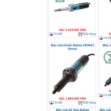
Giá
:
5.419.000
VND
Chi tiết
Đặt hàng
G
Chi tiế
Máy mài khuôn Makita GD0601
Máy m
(6mm)
G
Chi tiế
Giá
:
1.984.000
VND
Chi tiết
Đặt hàng
Máy mài bê tông Makita
Máy mà