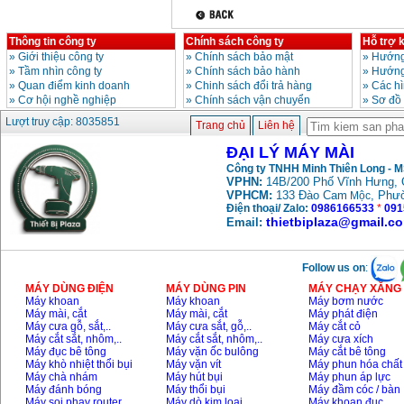
Thông tin công ty
Chính sách công ty
Hỗ trợ 
»
Giới thiệu công ty
»
Chính sách bảo mật
»
Hướng
»
Tầm nhìn công ty
»
Chính sách bảo hành
»
Hướng
»
Quan điểm kinh doanh
»
Chinh sách đổi trả hàng
»
Các h
»
Cơ hội nghề nghiệp
»
Chính sách vận chuyển
»
Sơ đồ
Lượt truy cập: 8035851
Trang chủ
Liên hệ
ĐẠI LÝ MÁY MÀI
Công ty TNHH Minh Thiên Long - 
VPHN:
14B/200 Phố Vĩnh Hưng, 
VPHCM:
133 Đào Cam
, Phư
Mộc
Điện thoại/ Zalo:
0986166533
*
091
thietbiplaza@gmail.c
Email:
Follow us on
:
MÁY DÙNG ĐIỆN
MÁY DÙNG PIN
MÁY CHẠY XĂNG 
Máy khoan
Máy khoan
Máy bơm nước
Máy mài, cắt
Máy mài, cắt
Máy phát điện
Máy cưa gỗ, sắt,..
Máy cưa sắt, gỗ,..
Máy cắt cỏ
Máy cắt sắt, nhôm,..
Máy cắt sắt, nhôm,..
Máy cưa xích
Máy đục bê tông
Máy vặn ốc bulông
Máy cắt bê tông
Máy khò nhiệt thổi bụi
Máy vặn vít
Máy phun hóa chất
Máy chà nhám
Máy hút bụi
Máy phun áp lực
Máy đánh bóng
Máy thổi bụi
Máy đầm cóc / bàn
Máy soi phay router
Máy dò kim loại
Máy khoan đục