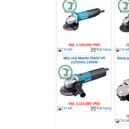
Giá
:
1.330.000
VND
G
Chi tiết
Đặt hàng
Chi tiế
Máy mài Makita 9565CVR
Bảng g
(125mm) 1400W
Giá
:
3.114.000
VND
Chi tiết
Đặt hàng
G
Chi tiế