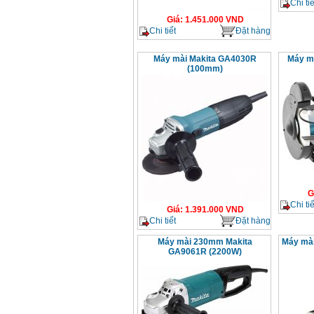
Chi tiế
Giá
:
1.451.000
VND
Chi tiết
Đặt hàng
Máy mài Makita GA4030R
Máy mà
(100mm)
G
Chi tiế
Giá
:
1.391.000
VND
Chi tiết
Đặt hàng
Máy mài 230mm Makita
Máy mà
GA9061R (2200W)