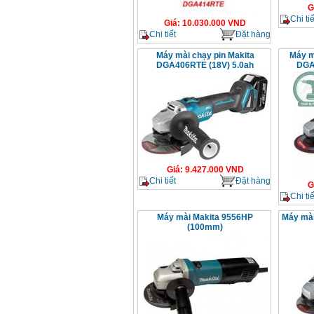
G
Chi tiế
Giá
:
10.030.000
VND
Chi tiết
Đặt hàng
Máy mài chạy pin Makita
Máy m
DGA406RTE (18V) 5.0ah
DGA
Giá
:
9.427.000
VND
Chi tiết
Đặt hàng
G
Chi tiế
Máy mài Makita 9556HP
Máy mà
(100mm)