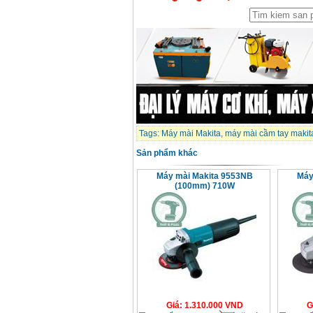
Tags:
Máy mài Makita
,
máy mài cầm tay makit
Sản phẩm khác
Máy mài Makita 9553NB
Máy
(100mm) 710W
Giá
:
1.310.000
VND
G