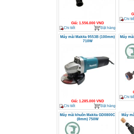
G
Chi tiế
Giá
:
1.556.000
VND
Chi tiết
Đặt hàng
Máy mài Makita 9553B (100mm)
Máy mài
710W
Chi tiế
Giá
:
1.285.000
VND
Chi tiết
Đặt hàng
Máy mài khuôn Makita GD0800C
Máy mà
(8mm) 750W