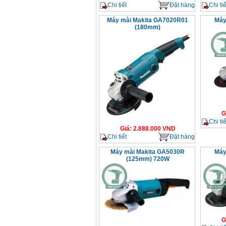
Chi tiết
Đặt hàng
Chi tiế
Máy mài Makita GA7020R01
Máy
(180mm)
G
Chi tiế
Giá
:
2.888.000
VND
Chi tiết
Đặt hàng
Máy mài Makita GA5030R
Máy
(125mm) 720W
G