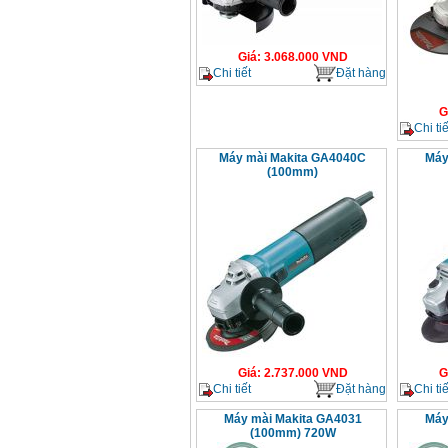
Giá
:
3.068.000
VND
Chi tiết
Đặt hàng
G
Chi tiế
Máy mài Makita GA4040C
Máy
(100mm)
Giá
:
2.737.000
VND
G
Chi tiết
Đặt hàng
Chi tiế
Máy mài Makita GA4031
Máy
(100mm) 720W