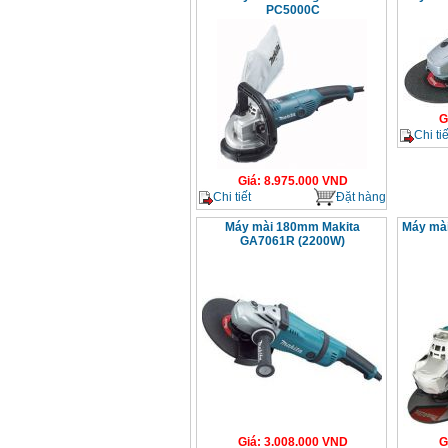
PC5000C
G
Chi tiế
Giá
:
8.975.000
VND
Chi tiết
Đặt hàng
Máy mài 180mm Makita
Máy mà
GA7061R (2200W)
Giá
:
3.008.000
VND
G