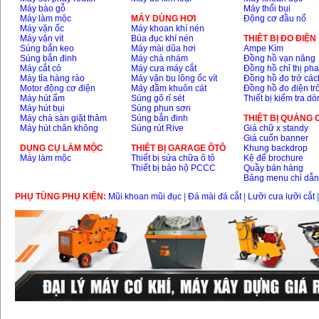
Máy bào gỗ
Máy thổi bụi
Máy làm mộc
MÁY DÙNG HƠI
Động cơ đầu nổ
Máy vặn ốc
Máy khoan khí nén
Máy vặn vít
Búa đục khí nén
THIÊT BỊ ĐO ĐIỆN
Súng bắn keo
Máy mài dũa hơi
Ampe Kìm
Súng bắn đinh
Máy chà nhám
Đồng hồ vạn năng
Máy cắt cỏ
Máy cưa máy cắt
Đồng hồ chỉ thị ph
Máy tỉa hàng rào
Máy vặn bu lông ốc vít
Đồng hồ đo trở các
Motor động cơ điện
Máy đầm khuôn cát
Đồng hồ đo điện tr
Máy hút ẩm
Súng gõ rỉ sét
Thiết bị kiểm tra d
Máy hút bụi
Súng phun sơn
Máy chà sàn giặt thảm
Súng bắn đinh
THIỆT BỊ QUẢNG
Máy hút chân không
Súng rút Rive
Giá chữ x standy
Giá cuốn banner
DỤNG CỤ LÀM MỘC
THIÊT BỊ GARAGE ÔTÔ
Khung backdrop
Máy làm mộc
Thiết bị sửa chữa ô tô
Kệ để brochure
Thiết bị bảo hộ PCCC
Quầy bán hàng
Bảng menu chỉ dẫ
PHỤ TÙNG PHỤ KIỆN:
Mũi khoan mũi đục
|
Đá mài đá cắt
|
Lưỡi cưa lưỡi cắt