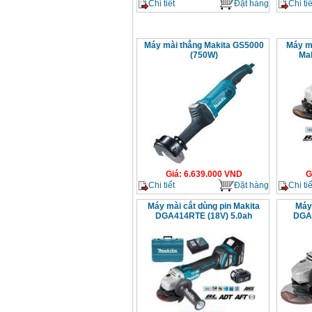
Chi tiết
Đặt hàng
Chi tiế
Máy mài thẳng Makita GS5000
Máy m
(750W)
Ma
Giá
:
6.639.000
VND
G
Chi tiết
Đặt hàng
Chi tiế
Máy mài cắt dùng pin Makita
Máy 
DGA414RTE (18V) 5.0ah
DGA4