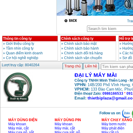
Tr
Thông tin công ty
Chính sách công ty
Hỗ trợ 
»
Giới thiệu công ty
»
Chính sách bảo mật
»
Hướng
»
Tầm nhìn công ty
»
Chính sách bảo hành
»
Hướng
»
Quan điểm kinh doanh
»
Chinh sách đổi trả hàng
»
Các h
»
Cơ hội nghề nghiệp
»
Chính sách vận chuyển
»
Sơ đồ
Lượt truy cập: 8040264
Trang chủ
Liên hệ
ĐẠI LÝ MÁY MÀI
Công ty TNHH Minh Thiên Long - 
VPHN:
14B/200 Phố Vĩnh Hưng, 
VPHCM:
133 Đào Cam
, Phư
Mộc
Điện thoại/ Zalo:
0986166533
*
091
thietbiplaza@gmail.c
Email:
Follow us on
:
MÁY DÙNG ĐIỆN
MÁY DÙNG PIN
MÁY CHẠY XĂNG 
Máy khoan
Máy khoan
Máy bơm nước
Máy mài, cắt
Máy mài, cắt
Máy phát điện
Máy cưa gỗ, sắt,..
Máy cưa sắt, gỗ,..
Máy cắt cỏ