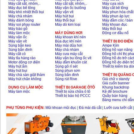
Máy cắt sắt, nhôm,..
Máy cắt sắt, nhôm,..
Máy cưa xích
Máy đục bê tông
Máy vặn ốc bulông
Máy cắt bê tông
Máy khò nhiệt thổi bụi
Máy vặn vít
Máy phun hóa chất
Máy chà nhám
Máy hút bụi
Máy phun áp lực
Máy đánh bóng
Máy thổi bụi
Máy đầm cóc / bàn
Máy soi phay router
Máy dò kim loại
Máy khoan đục
Máy bào gỗ
Máy thổi bụi
Máy làm mộc
MÁY DÙNG HƠI
Động cơ đầu nổ
Máy vặn ốc
Máy khoan khí nén
Máy vặn vít
Búa đục khí nén
THIÊT BỊ ĐO ĐIỆN
Súng bắn keo
Máy mài dũa hơi
Ampe Kìm
Súng bắn đinh
Máy chà nhám
Đồng hồ vạn năng
Máy cắt cỏ
Máy cưa máy cắt
Đồng hồ chỉ thị ph
Máy tỉa hàng rào
Máy vặn bu lông ốc vít
Đồng hồ đo trở các
Motor động cơ điện
Máy đầm khuôn cát
Đồng hồ đo điện tr
Máy hút ẩm
Súng gõ rỉ sét
Thiết bị kiểm tra d
Máy hút bụi
Súng phun sơn
Máy chà sàn giặt thảm
Súng bắn đinh
THIỆT BỊ QUẢNG
Máy hút chân không
Súng rút Rive
Giá chữ x standy
Giá cuốn banner
DỤNG CỤ LÀM MỘC
THIÊT BỊ GARAGE ÔTÔ
Khung backdrop
Máy làm mộc
Thiết bị sửa chữa ô tô
Kệ để brochure
Thiết bị bảo hộ PCCC
Quầy bán hàng
Bảng menu chỉ dẫ
PHỤ TÙNG PHỤ KIỆN:
Mũi khoan mũi đục
|
Đá mài đá cắt
|
Lưỡi cưa lưỡi cắt