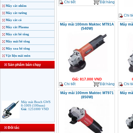
Chi tiết
Đặt hàng
Máy cắt nhôm
Máy cắt tường
Chi ti
Máy cắt cỏ
Máy mài 100mm Maktec MT91A
Máy mà
Máy cắt Plasma
(540W)
Máy cắt bê tông
Máy mài bê tông
Máy xoa bê tông
Vật liệu mài mòn
Sản phẩm bán chạy
Giá
:
817.000
VND
Chi tiết
Đặt hàng
Chi ti
Máy mài 100mm Maktec MT971
Máy mà
(850W)
Máy mài Bosch GWS
6-100S (100mm)
Giá
:
1251000
VND
Máy mài Makita
Đối tác
9553B (100mm)
710W