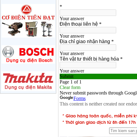
Giá
:
1285000
VND
Máy mài 180mm
Bosch GWS 2200-180
(2000W)
Giá
:
3438000
VND
Máy mài 125mm
Makita 9558HN
(840W)
Giá
:
1587000
VND
Máy mài Makita
GA4040 (100mm)
Giá
:
2043000
VND
Máy mài hai đá
150mm Bosch GBG
35-15 (350W)
Giá
:
2759000
VND
Máy mài cắt đa năng
Makita TM3000C
(320W)
Giá
:
2766000
VND