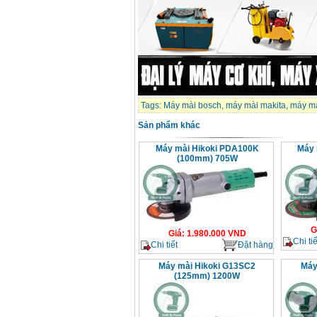
Máy mài FEG-911A
(100mm)
Giá
:
760000
VND
Máy cắt kim loại
plasma Hồng ký
Giá
:
6000000
VND
Tags:
Máy mài bosch
,
máy mài makita
,
máy mà
Sản phẩm khác
Máy mài 2 đá Hồng
Máy mài Hikoki PDA100K
Máy 
ký MB1/2HP (0.5HP)
(100mm) 705W
Giá
:
2250000
VND
G
Giá
:
1.980.000
VND
Chi tiế
Chi tiết
Đặt hàng
Máy mài Hikoki G13SC2
Máy
(125mm) 1200W