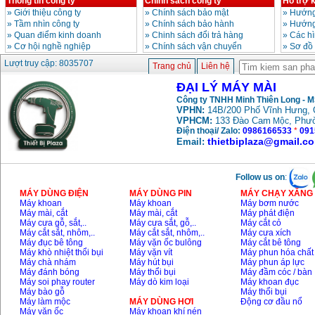
Thông tin công ty
Chính sách công ty
Hỗ trợ 
»
Giới thiệu công ty
»
Chính sách bảo mật
»
Hướng
»
Tầm nhìn công ty
»
Chính sách bảo hành
»
Hướng
»
Quan điểm kinh doanh
»
Chinh sách đổi trả hàng
»
Các h
»
Cơ hội nghề nghiệp
»
Chính sách vận chuyển
»
Sơ đồ
Lượt truy cập: 8035707
Trang chủ
Liên hệ
ĐẠI LÝ MÁY MÀI
Công ty TNHH Minh Thiên Long - 
VPHN:
14B/200 Phố Vĩnh Hưng, 
VPHCM:
133 Đào Cam
, Phư
Mộc
Điện thoại/ Zalo:
0986166533
*
091
thietbiplaza@gmail.c
Email:
Follow us on
:
MÁY DÙNG ĐIỆN
MÁY DÙNG PIN
MÁY CHẠY XĂNG 
Máy khoan
Máy khoan
Máy bơm nước
Máy mài, cắt
Máy mài, cắt
Máy phát điện
Máy cưa gỗ, sắt,..
Máy cưa sắt, gỗ,..
Máy cắt cỏ
Máy cắt sắt, nhôm,..
Máy cắt sắt, nhôm,..
Máy cưa xích
Máy đục bê tông
Máy vặn ốc bulông
Máy cắt bê tông
Máy khò nhiệt thổi bụi
Máy vặn vít
Máy phun hóa chất
Máy chà nhám
Máy hút bụi
Máy phun áp lực
Máy đánh bóng
Máy thổi bụi
Máy đầm cóc / bàn
Máy soi phay router
Máy dò kim loại
Máy khoan đục
Máy bào gỗ
Máy thổi bụi
Máy làm mộc
MÁY DÙNG HƠI
Động cơ đầu nổ
Máy vặn ốc
Máy khoan khí nén