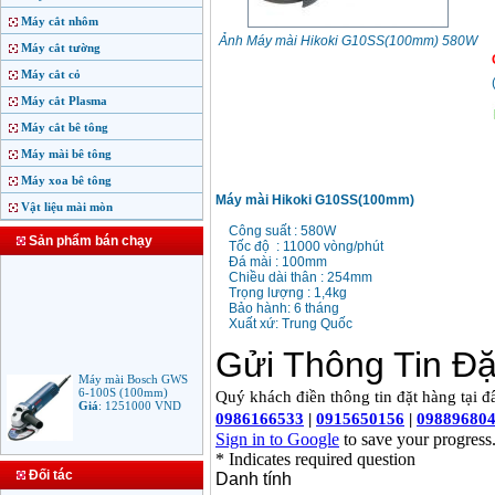
Máy cắt nhôm
Ảnh Máy mài Hikoki G10SS(100mm) 580W
Máy cắt tường
Máy cắt cỏ
Máy cắt Plasma
Máy cắt bê tông
Máy mài bê tông
Máy xoa bê tông
Máy mài Hikoki G10SS(100mm)
Vật liệu mài mòn
Công suất : 580W
Sản phẩm bán chạy
Tốc độ : 11000 vòng/phút
Đá mài : 100mm
Chiều dài thân : 254mm
Trọng lượng : 1,4kg
Bảo hành: 6 tháng
Xuất xứ: Trung Quốc
Máy mài Bosch GWS
6-100S (100mm)
Giá
:
1251000
VND
Máy mài Makita
Đối tác
9553B (100mm)
710W