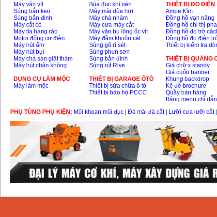
Máy vặn vít
Búa đục khí nén
THIÊT BỊ ĐO ĐIỆN
Súng bắn keo
Máy mài dũa hơi
Ampe Kìm
Súng bắn đinh
Máy chà nhám
Đồng hồ vạn năng
Máy cắt cỏ
Máy cưa máy cắt
Đồng hồ chỉ thị ph
Máy tỉa hàng rào
Máy vặn bu lông ốc vít
Đồng hồ đo trở các
Motor động cơ điện
Máy đầm khuôn cát
Đồng hồ đo điện tr
Máy hút ẩm
Súng gõ rỉ sét
Thiết bị kiểm tra d
Máy hút bụi
Súng phun sơn
Máy chà sàn giặt thảm
Súng bắn đinh
THIỆT BỊ QUẢNG
Máy hút chân không
Súng rút Rive
Giá chữ x standy
Giá cuốn banner
DỤNG CỤ LÀM MỘC
THIÊT BỊ GARAGE ÔTÔ
Khung backdrop
Máy làm mộc
Thiết bị sửa chữa ô tô
Kệ để brochure
Thiết bị bảo hộ PCCC
Quầy bán hàng
Bảng menu chỉ dẫ
PHỤ TÙNG PHỤ KIỆN:
Mũi khoan mũi đục
|
Đá mài đá cắt
|
Lưỡi cưa lưỡi cắt