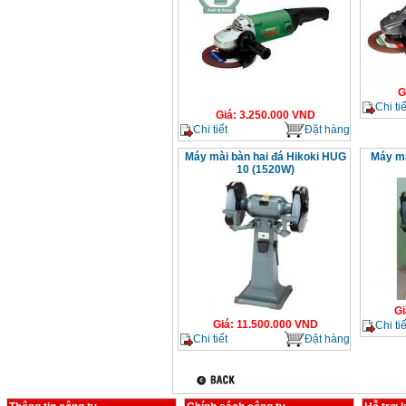
G
Chi tiế
Giá
:
3.250.000
VND
Chi tiết
Đặt hàng
Máy mài bàn hai đá Hikoki HUG
Máy mà
10 (1520W)
Gi
Giá
:
11.500.000
VND
Chi tiế
Chi tiết
Đặt hàng