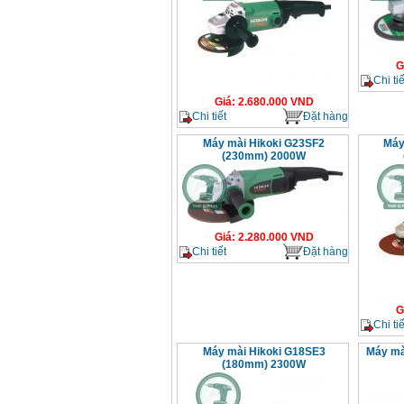
G
Chi tiế
Giá
:
2.680.000
VND
Chi tiết
Đặt hàng
Máy mài Hikoki G23SF2
Máy
(230mm) 2000W
Giá
:
2.280.000
VND
Chi tiết
Đặt hàng
G
Chi tiế
Máy mài Hikoki G18SE3
Máy mà
(180mm) 2300W